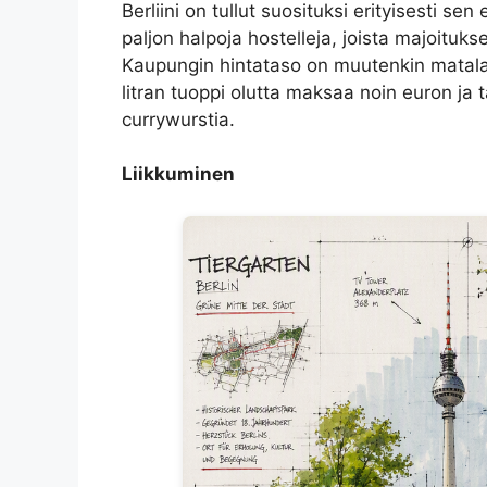
Berliini on tullut suosituksi erityisesti s
paljon halpoja hostelleja, joista majoituks
Kaupungin hintataso on muutenkin matala 
litran tuoppi olutta maksaa noin euron ja t
currywurstia.
Liikkuminen