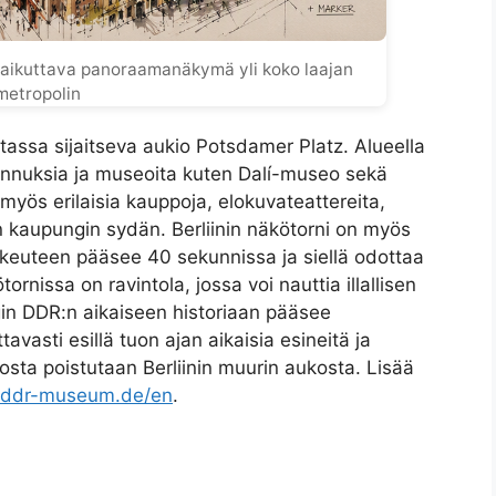
aikuttava panoraamanäkymä yli koko laajan
metropolin
tassa sijaitseva aukio Potsdamer Platz. Alueella
ennuksia ja museoita kuten Dalí-museo sekä
myös erilaisia kauppoja, elokuvateattereita,
en kaupungin sydän. Berliinin näkötorni on myös
rkeuteen pääsee 40 sekunnissa ja siellä odottaa
issa on ravintola, jossa voi nauttia illallisen
 DDR:n aikaiseen historiaan pääsee
asti esillä tuon ajan aikaisia esineitä ja
osta poistutaan Berliinin muurin aukosta. Lisää
.ddr-museum.de/en
.