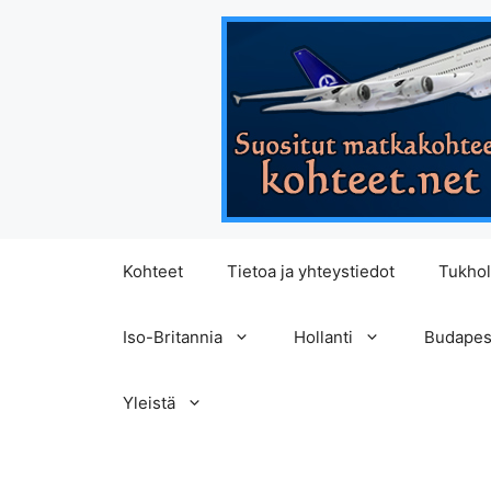
Siirry
Kohteet
Tietoa ja yhteystiedot
Tukho
sisältöön
Iso-Britannia
Hollanti
Budapes
Yleistä