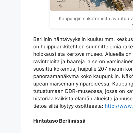
Kaupungin näkötornista avautuu v
Berliinin nähtävyyksiin kuuluu mm. keskus
on huippuarkkitehtien suunnittelemia rak
holokaustista kertova museo. Alueella on 
ravintoloita ja baareja ja se on varsinain
suosittu kokemus, huipulle 207 metrin ko
panoraamanäkymä koko kaupunkiin. Näkötorn
upean maiseman ympäröidessä. Kaupungin
tutustumaan DDR-museossa, jossa on kattav
historiaa kaikista elämän alueista ja muse
tietoa siitä löytyy osoitteesta:
http://www
Hintataso Berliinissä