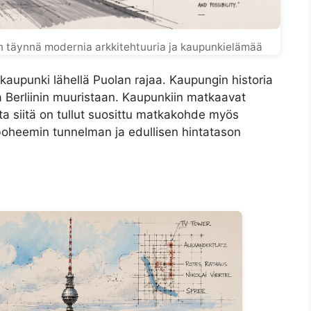
än täynnä modernia arkkitehtuuria ja kaupunkielämää
aupunki lähellä Puolan rajaa. Kaupungin historia
 ja Berliinin muuristaan. Kaupunkiin matkaavat
utta siitä on tullut suosittu matkakohde myös
boheemin tunnelman ja edullisen hintatason