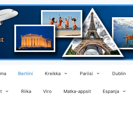
lma
Berliini
Kreikka
Pariisi
Dublin
t
Riika
Viro
Matka-appsit
Espanja