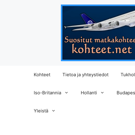
Siirry
Kohteet
Tietoa ja yhteystiedot
Tukho
sisältöön
Iso-Britannia
Hollanti
Budapes
Yleistä