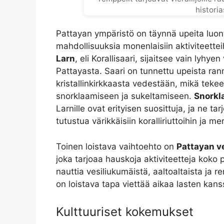
historia
Pattayan ympäristö on täynnä upeita luont
mahdollisuuksia monenlaisiin aktiviteettei
Larn
, eli Korallisaari, sijaitsee vain lyh
Pattayasta. Saari on tunnettu upeista ran
kristallinkirkkaasta vedestään, mikä tekee
snorklaamiseen ja sukeltamiseen.
Snorkl
Larnille ovat erityisen suosittuja, ja ne t
tutustua värikkäisiin koralliriuttoihin ja mer
Toinen loistava vaihtoehto on
Pattayan v
joka tarjoaa hauskoja aktiviteetteja koko 
nauttia vesiliukumäistä, aaltoaltaista ja 
on loistava tapa viettää aikaa lasten kans
Kulttuuriset kokemukset