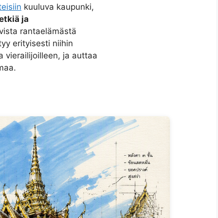
eisiin
kuuluva kaupunki,
etkiä ja
avista rantaelämästä
yy erityisesti niihin
vierailijoilleen, ja auttaa
maa.