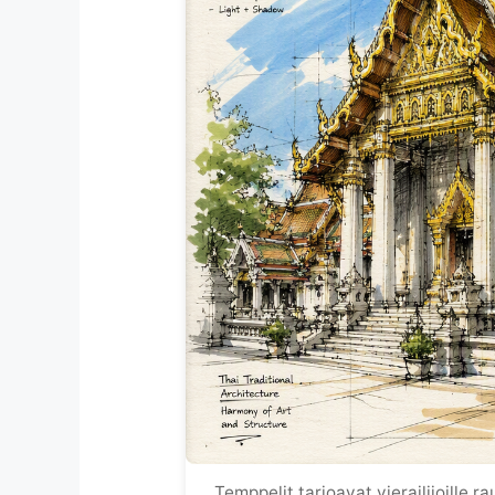
Temppelit tarjoavat vierailijoille r