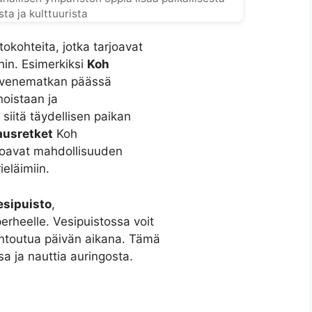
sta ja kulttuurista
okohteita, jotka tarjoavat
hin. Esimerkiksi
Koh
yen venematkan päässä
noistaan ja
 siitä täydellisen paikan
ausretket
Koh
arjoavat mahdollisuuden
ieläimiin.
esipuisto
,
perheelle. Vesipuistossa voit
rentoutua päivän aikana. Tämä
sa ja nauttia auringosta.