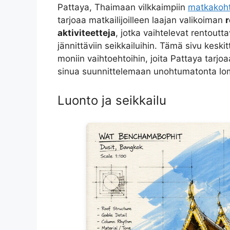
Pattaya, Thaimaan vilkkaimpiin
matkakoht
tarjoaa matkailijoilleen laajan valikoiman
r
aktiviteetteja
, jotka vaihtelevat rentoutt
jännittäviin seikkailuihin. Tämä sivu keskitt
moniin vaihtoehtoihin, joita Pattaya tarjoaa 
sinua suunnittelemaan unohtumatonta lo
Luonto ja seikkailu