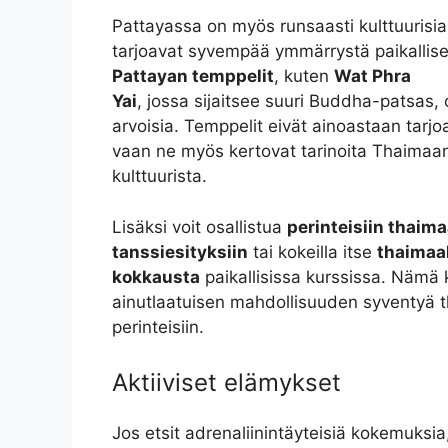
Pattayassa on myös runsaasti kulttuurisia 
tarjoavat syvempää ymmärrystä paikallis
Pattayan temppelit
, kuten
Wat Phra
Yai
, jossa sijaitsee suuri Buddha-patsas, 
arvoisia. Temppelit eivät ainoastaan tarj
vaan ne myös kertovat tarinoita Thaimaan 
kulttuurista.
Lisäksi voit osallistua
perinteisiin thaima
tanssiesityksiin
tai kokeilla itse
thaimaa
kokkausta
paikallisissa kurssissa. Nämä
ainutlaatuisen mahdollisuuden syventyä th
perinteisiin.
Aktiiviset elämykset
Jos etsit adrenaliinintäyteisiä kokemuksia