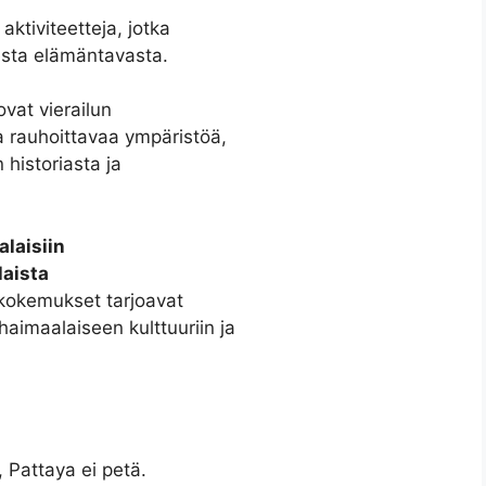
aktiviteetteja, jotka
esta elämäntavasta.
ovat vierailun
oa rauhoittavaa ympäristöä,
historiasta ja
alaisiin
laista
 kokemukset tarjoavat
aimaalaiseen kulttuuriin ja
, Pattaya ei petä.