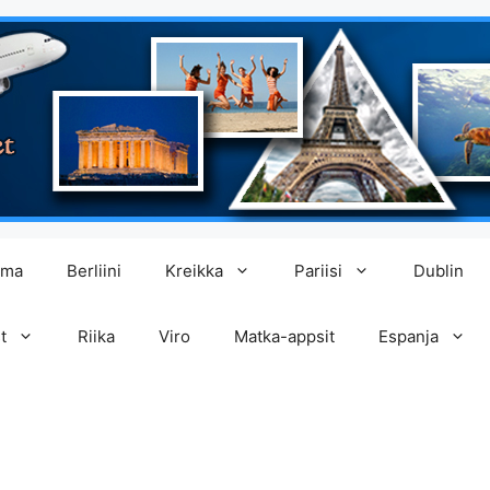
lma
Berliini
Kreikka
Pariisi
Dublin
t
Riika
Viro
Matka-appsit
Espanja