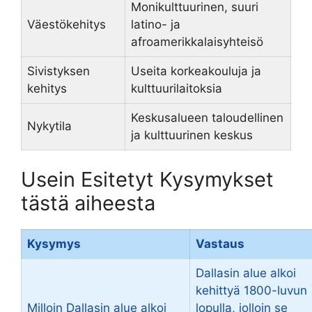
Monikulttuurinen, suuri
Väestökehitys
latino- ja
afroamerikkalaisyhteisö
Sivistyksen
Useita korkeakouluja ja
kehitys
kulttuurilaitoksia
Keskusalueen taloudellinen
Nykytila
ja kulttuurinen keskus
Usein Esitetyt Kysymykset
tästä aiheesta
Kysymys
Vastaus
Dallasin alue alkoi
kehittyä 1800-luvun
Milloin Dallasin alue alkoi
lopulla, jolloin se