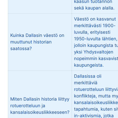
kaasun tuotannon
sekä kaupan alalla.
Väestö on kasvanut
merkittävästi 1900-
luvulla, erityisesti
Kuinka Dallasin väestö on
1950-luvulta lähtien,
muuttunut historian
jolloin kaupungista tu
saatossa?
yksi Yhdysvaltojen
nopeimmin kasvavis
kaupungeista.
Dallasissa oli
merkittäviä
rotuerotteluun liittyv
konflikteja, mutta m
Miten Dallasin historia liittyy
kansalaisoikeusliikk
rotuerotteluun ja
tapahtumia, kuten si
kansalaisoikeusliikkeeseen?
in-aktivismia, jotka