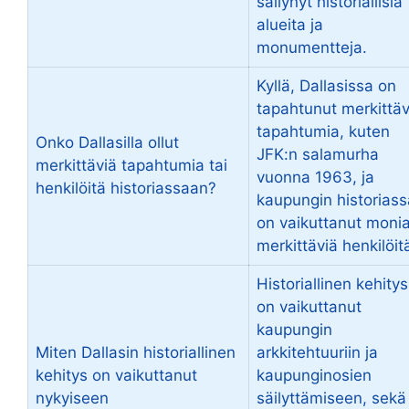
säilynyt historiallisia
alueita ja
monumentteja.
Kyllä, Dallasissa on
tapahtunut merkittäv
tapahtumia, kuten
Onko Dallasilla ollut
JFK:n salamurha
merkittäviä tapahtumia tai
vuonna 1963, ja
henkilöitä historiassaan?
kaupungin historiass
on vaikuttanut moni
merkittäviä henkilöit
Historiallinen kehitys
on vaikuttanut
kaupungin
Miten Dallasin historiallinen
arkkitehtuuriin ja
kehitys on vaikuttanut
kaupunginosien
nykyiseen
säilyttämiseen, sekä