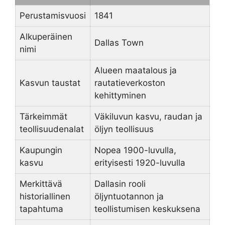
Perustamisvuosi
1841
Alkuperäinen
Dallas Town
nimi
Alueen maatalous ja
Kasvun taustat
rautatieverkoston
kehittyminen
Tärkeimmät
Väkiluvun kasvu, raudan ja
teollisuudenalat
öljyn teollisuus
Kaupungin
Nopea 1900-luvulla,
kasvu
erityisesti 1920-luvulla
Merkittävä
Dallasin rooli
historiallinen
öljyntuotannon ja
tapahtuma
teollistumisen keskuksena