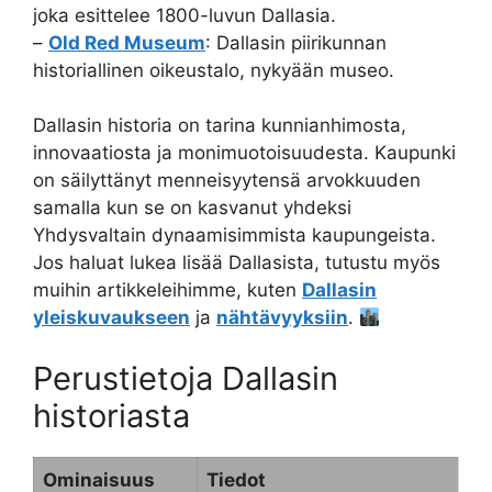
joka esittelee 1800-luvun Dallasia.
–
Old Red Museum
: Dallasin piirikunnan
historiallinen oikeustalo, nykyään museo.
Dallasin historia on tarina kunnianhimosta,
innovaatiosta ja monimuotoisuudesta. Kaupunki
on säilyttänyt menneisyytensä arvokkuuden
samalla kun se on kasvanut yhdeksi
Yhdysvaltain dynaamisimmista kaupungeista.
Jos haluat lukea lisää Dallasista, tutustu myös
muihin artikkeleihimme, kuten
Dallasin
yleiskuvaukseen
ja
nähtävyyksiin
.
Perustietoja Dallasin
historiasta
Ominaisuus
Tiedot