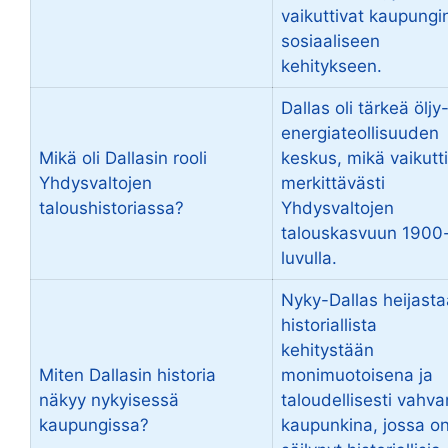
vaikuttivat kaupungi
sosiaaliseen
kehitykseen.
Dallas oli tärkeä öljy-
energiateollisuuden
Mikä oli Dallasin rooli
keskus, mikä vaikutti
Yhdysvaltojen
merkittävästi
taloushistoriassa?
Yhdysvaltojen
talouskasvuun 1900
luvulla.
Nyky-Dallas heijasta
historiallista
kehitystään
Miten Dallasin historia
monimuotoisena ja
näkyy nykyisessä
taloudellisesti vahv
kaupungissa?
kaupunkina, jossa o