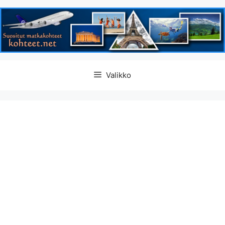
Siirry
Valikko
sisältöön