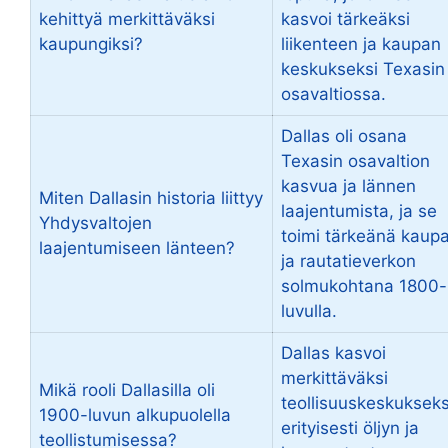
kehittyä merkittäväksi
kasvoi tärkeäksi
kaupungiksi?
liikenteen ja kaupan
keskukseksi Texasin
osavaltiossa.
Dallas oli osana
Texasin osavaltion
kasvua ja lännen
Miten Dallasin historia liittyy
laajentumista, ja se
Yhdysvaltojen
toimi tärkeänä kaup
laajentumiseen länteen?
ja rautatieverkon
solmukohtana 1800-
luvulla.
Dallas kasvoi
merkittäväksi
Mikä rooli Dallasilla oli
teollisuuskeskukseks
1900-luvun alkupuolella
erityisesti öljyn ja
teollistumisessa?