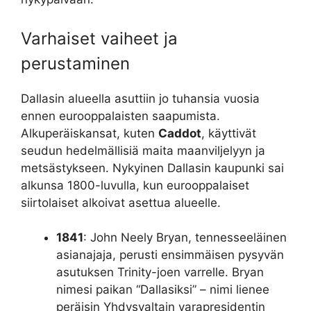
Varhaiset vaiheet ja
perustaminen
Dallasin alueella asuttiin jo tuhansia vuosia
ennen eurooppalaisten saapumista.
Alkuperäiskansat, kuten
Caddot
, käyttivät
seudun hedelmällisiä maita maanviljelyyn ja
metsästykseen. Nykyinen Dallasin kaupunki sai
alkunsa 1800-luvulla, kun eurooppalaiset
siirtolaiset alkoivat asettua alueelle.
1841
: John Neely Bryan, tennesseeläinen
asianajaja, perusti ensimmäisen pysyvän
asutuksen Trinity-joen varrelle. Bryan
nimesi paikan “Dallasiksi” – nimi lienee
peräisin Yhdysvaltain varapresidentin