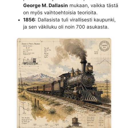
George M. Dallasin
mukaan, vaikka tästä
on myös vaihtoehtoisia teorioita.
1856
: Dallasista tuli virallisesti kaupunki,
ja sen väkiluku oli noin 700 asukasta.