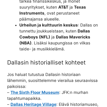
tärkeä finanssikeskus, ja monet
suuryritykset, kuten
AT&T
ja
Texas
Instruments
, ovat perustaneet
päämajansa alueelle.
Urheilun ja kulttuurin keskus
: Dallas on
tunnettu joukkueistaan, kuten
Dallas
Cowboys (NFL)
ja
Dallas Mavericks
(NBA)
. Lisäksi kaupungissa on vilkas
taide- ja musiikkielämä.
Dallasin historialliset kohteet
Jos haluat tutustua Dallasin historiaan
lähemmin, suosittelemme vierailua seuraavissa
paikoissa:
–
The Sixth Floor Museum
: JFK:n murhan
tapahtumapaikka.
–
Dallas Heritage Village
: Elävä historiamuseo,