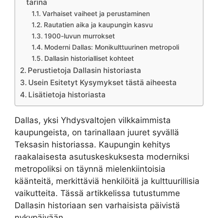
tarina
Varhaiset vaiheet ja perustaminen
Rautatien aika ja kaupungin kasvu
1900-luvun murrokset
Moderni Dallas: Monikulttuurinen metropoli
Dallasin historialliset kohteet
Perustietoja Dallasin historiasta
Usein Esitetyt Kysymykset tästä aiheesta
Lisätietoja historiasta
Dallas, yksi Yhdysvaltojen vilkkaimmista
kaupungeista, on tarinallaan juuret syvällä
Teksasin historiassa. Kaupungin kehitys
raakalaisesta asutuskeskuksesta moderniksi
metropoliksi on täynnä mielenkiintoisia
käänteitä, merkittäviä henkilöitä ja kulttuurillisia
vaikutteita. Tässä artikkelissa tutustumme
Dallasin historiaan sen varhaisista päivistä
nykypäivään.