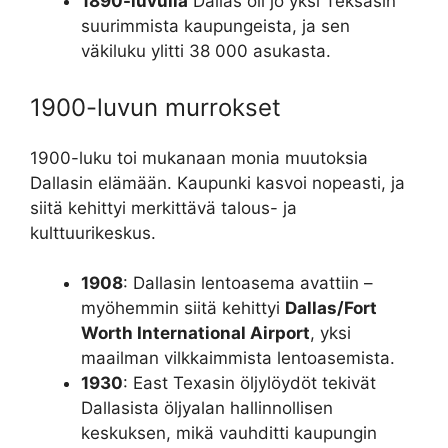
1890-luvulla
Dallas oli jo yksi Teksasin
suurimmista kaupungeista, ja sen
väkiluku ylitti 38 000 asukasta.
1900-luvun murrokset
1900-luku toi mukanaan monia muutoksia
Dallasin elämään. Kaupunki kasvoi nopeasti, ja
siitä kehittyi merkittävä talous- ja
kulttuurikeskus.
1908
: Dallasin lentoasema avattiin –
myöhemmin siitä kehittyi
Dallas/Fort
Worth International Airport
, yksi
maailman vilkkaimmista lentoasemista.
1930
: East Texasin öljylöydöt tekivät
Dallasista öljyalan hallinnollisen
keskuksen, mikä vauhditti kaupungin