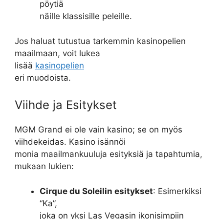
pöytiä
näille klassisille peleille.
Jos haluat tutustua tarkemmin kasinopelien
maailmaan, voit lukea
lisää
kasinopelien
eri muodoista.
Viihde ja Esitykset
MGM Grand ei ole vain kasino; se on myös
viihdekeidas. Kasino isännöi
monia maailmankuuluja esityksiä ja tapahtumia,
mukaan lukien:
Cirque du Soleilin esitykset
: Esimerkiksi
“Ka”,
joka on yksi Las Vegasin ikonisimpiin