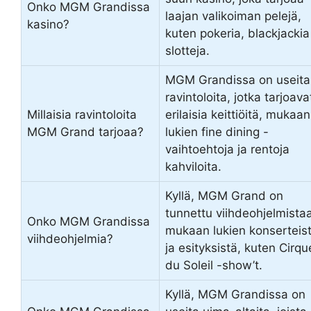
Onko MGM Grandissa
laajan valikoiman pelejä,
kasino?
kuten pokeria, blackjackia
slotteja.
MGM Grandissa on useita
ravintoloita, jotka tarjoava
Millaisia ravintoloita
erilaisia keittiöitä, mukaan
MGM Grand tarjoaa?
lukien fine dining -
vaihtoehtoja ja rentoja
kahviloita.
Kyllä, MGM Grand on
tunnettu viihdeohjelmista
Onko MGM Grandissa
mukaan lukien konserteis
viihdeohjelmia?
ja esityksistä, kuten Cirqu
du Soleil -show’t.
Kyllä, MGM Grandissa on