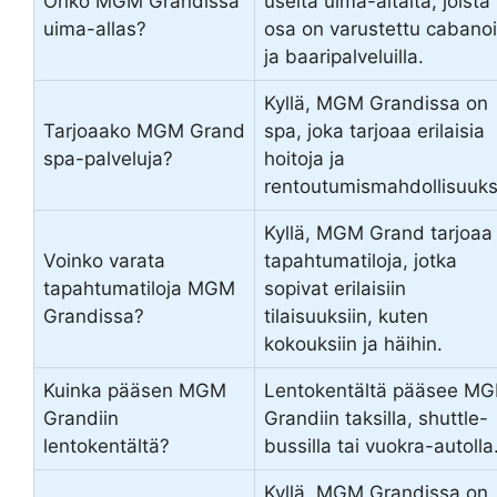
Onko MGM Grandissa
useita uima-altaita, joista
uima-allas?
osa on varustettu cabanoi
ja baaripalveluilla.
Kyllä, MGM Grandissa on
Tarjoaako MGM Grand
spa, joka tarjoaa erilaisia
spa-palveluja?
hoitoja ja
rentoutumismahdollisuuks
Kyllä, MGM Grand tarjoaa
Voinko varata
tapahtumatiloja, jotka
tapahtumatiloja MGM
sopivat erilaisiin
Grandissa?
tilaisuuksiin, kuten
kokouksiin ja häihin.
Kuinka pääsen MGM
Lentokentältä pääsee M
Grandiin
Grandiin taksilla, shuttle-
lentokentältä?
bussilla tai vuokra-autolla
Kyllä, MGM Grandissa on