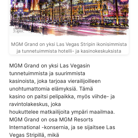
MGM Grand on yksi Las Vegas Stripin ikonisimmista
ja tunnetuimmista hotelli- ja kasinokeskuksista
MGM Grand on yksi Las Vegasin
tunnetuimmista ja suurimmista
kasinoista, joka tarjoaa vierailijoilleen
unohtumattomia elämyksiä. Tämä
kasino on paitsi pelipaikka, myös viihde- ja
ravintolakeskus, joka
houkuttelee matkailijoita ympäri maailmaa.
MGM Grand on osa MGM Resorts
International -konsernia, ja se sijaitsee Las
Vegas Stripillä, mikä