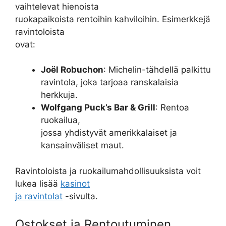
vaihtelevat hienoista
ruokapaikoista rentoihin kahviloihin. Esimerkkejä
ravintoloista
ovat:
Joël Robuchon
: Michelin-tähdellä palkittu
ravintola, joka tarjoaa ranskalaisia
herkkuja.
Wolfgang Puck’s Bar & Grill
: Rentoa
ruokailua,
jossa yhdistyvät amerikkalaiset ja
kansainväliset maut.
Ravintoloista ja ruokailumahdollisuuksista voit
lukea lisää
kasinot
ja ravintolat
-sivulta.
Ostokset ja Rentoutuminen