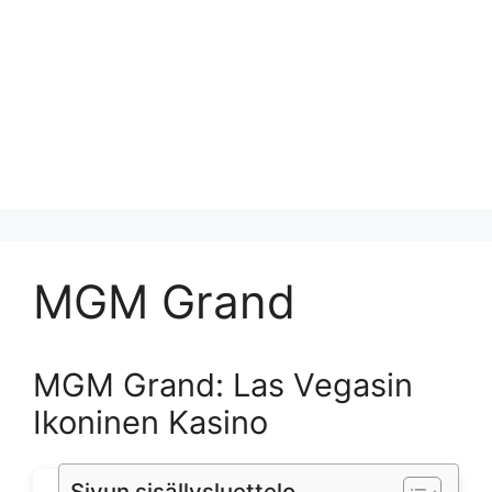
MGM Grand
MGM Grand: Las Vegasin
Ikoninen Kasino
Sivun sisällysluettelo