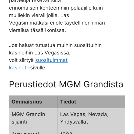
palveluja tekevät siitä
erinomaisen kohteen niin pelaajille kuin
muillekin vierailijoille. Las
Vegasin matkasi ei ole täydellinen ilman
vierailua tässä ikonissa.
Jos haluat tutustua muihin suosittuihin
kasinoihin Las Vegasissa,
voit siirtyä
suosituimmat
kasinot
-sivulle.
Perustiedot MGM Grandista
Ominaisuus
Tiedot
MGM Grandin
Las Vegas, Nevada,
sijainti
Yhdysvallat