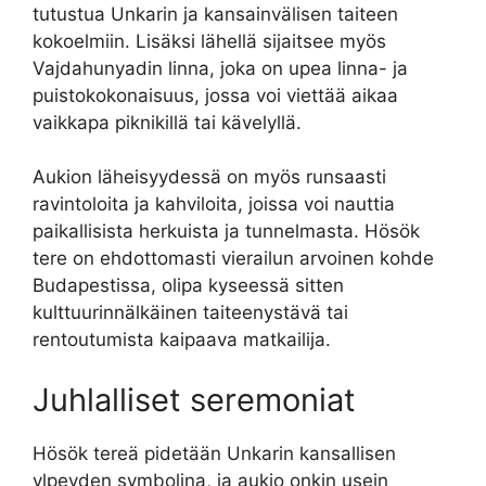
tutustua Unkarin ja kansainvälisen taiteen
kokoelmiin. Lisäksi lähellä sijaitsee myös
Vajdahunyadin linna, joka on upea linna- ja
puistokokonaisuus, jossa voi viettää aikaa
vaikkapa piknikillä tai kävelyllä.
Aukion läheisyydessä on myös runsaasti
ravintoloita ja kahviloita, joissa voi nauttia
paikallisista herkuista ja tunnelmasta. Hösök
tere on ehdottomasti vierailun arvoinen kohde
Budapestissa, olipa kyseessä sitten
kulttuurinnälkäinen taiteenystävä tai
rentoutumista kaipaava matkailija.
Juhlalliset seremoniat
Hösök tereä pidetään Unkarin kansallisen
ylpeyden symbolina, ja aukio onkin usein