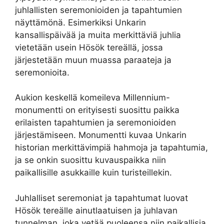
juhlallisten seremonioiden ja tapahtumien
näyttämönä. Esimerkiksi Unkarin
kansallispäivää ja muita merkittäviä juhlia
vietetään usein Hösök tereällä, jossa
järjestetään muun muassa paraateja ja
seremonioita.
Aukion keskellä komeileva Millennium-
monumentti on erityisesti suosittu paikka
erilaisten tapahtumien ja seremonioiden
järjestämiseen. Monumentti kuvaa Unkarin
historian merkittävimpiä hahmoja ja tapahtumia,
ja se onkin suosittu kuvauspaikka niin
paikallisille asukkaille kuin turisteillekin.
Juhlalliset seremoniat ja tapahtumat luovat
Hösök tereälle ainutlaatuisen ja juhlavan
tunnelman, joka vetää puoleensa niin paikallisia