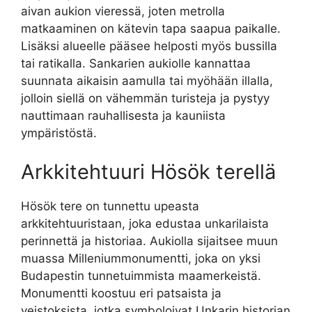
aivan aukion vieressä, joten metrolla
matkaaminen on kätevin tapa saapua paikalle.
Lisäksi alueelle pääsee helposti myös bussilla
tai ratikalla. Sankarien aukiolle kannattaa
suunnata aikaisin aamulla tai myöhään illalla,
jolloin siellä on vähemmän turisteja ja pystyy
nauttimaan rauhallisesta ja kauniista
ympäristöstä.
Arkkitehtuuri Hösök terellä
Hösök tere on tunnettu upeasta
arkkitehtuuristaan, joka edustaa unkarilaista
perinnettä ja historiaa. Aukiolla sijaitsee muun
muassa Milleniummonumentti, joka on yksi
Budapestin tunnetuimmista maamerkeistä.
Monumentti koostuu eri patsaista ja
veistoksista, jotka symboloivat Unkarin historian