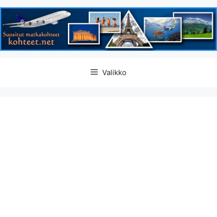
Siirry
Valikko
sisältöön