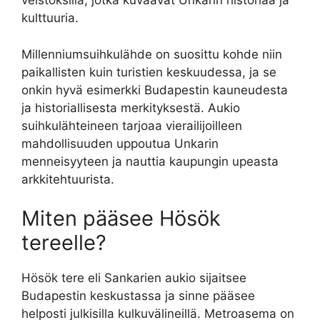
veistoksilla, jotka kuvaavat Unkarin historiaa ja
kulttuuria.
Millenniumsuihkulähde on suosittu kohde niin
paikallisten kuin turistien keskuudessa, ja se
onkin hyvä esimerkki Budapestin kauneudesta
ja historiallisesta merkityksestä. Aukio
suihkulähteineen tarjoaa vierailijoilleen
mahdollisuuden uppoutua Unkarin
menneisyyteen ja nauttia kaupungin upeasta
arkkitehtuurista.
Miten pääsee Hösök
tereelle?
Hösök tere eli Sankarien aukio sijaitsee
Budapestin keskustassa ja sinne pääsee
helposti julkisilla kulkuvälineillä. Metroasema on