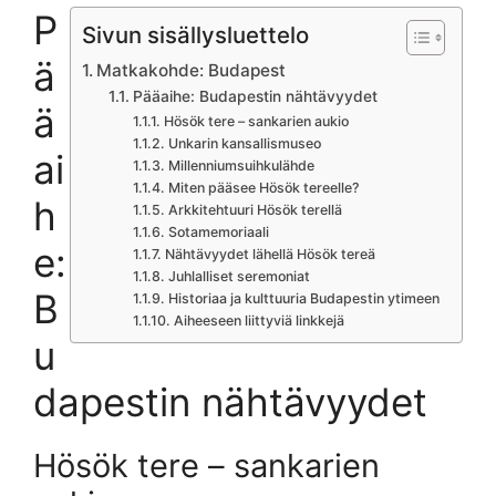
P
Sivun sisällysluettelo
ä
Matkakohde: Budapest
Pääaihe: Budapestin nähtävyydet
ä
Hösök tere – sankarien aukio
Unkarin kansallismuseo
ai
Millenniumsuihkulähde
Miten pääsee Hösök tereelle?
h
Arkkitehtuuri Hösök terellä
Sotamemoriaali
e:
Nähtävyydet lähellä Hösök tereä
Juhlalliset seremoniat
B
Historiaa ja kulttuuria Budapestin ytimeen
Aiheeseen liittyviä linkkejä
u
dapestin nähtävyydet
Hösök tere – sankarien