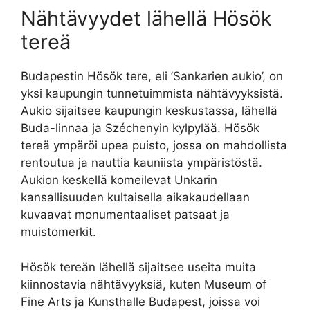
Nähtävyydet lähellä Hösök
tereä
Budapestin Hösök tere, eli ’Sankarien aukio’, on
yksi kaupungin tunnetuimmista nähtävyyksistä.
Aukio sijaitsee kaupungin keskustassa, lähellä
Buda-linnaa ja Széchenyin kylpylää. Hösök
tereä ympäröi upea puisto, jossa on mahdollista
rentoutua ja nauttia kauniista ympäristöstä.
Aukion keskellä komeilevat Unkarin
kansallisuuden kultaisella aikakaudellaan
kuvaavat monumentaaliset patsaat ja
muistomerkit.
Hösök tereän lähellä sijaitsee useita muita
kiinnostavia nähtävyyksiä, kuten Museum of
Fine Arts ja Kunsthalle Budapest, joissa voi