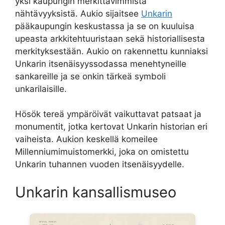
yksi kaupungin merkittävimmistä
nähtävyyksistä. Aukio sijaitsee
Unkarin
pääkaupungin keskustassa ja se on kuuluisa
upeasta arkkitehtuuristaan sekä historiallisesta
merkityksestään. Aukio on rakennettu kunniaksi
Unkarin itsenäisyyssodassa menehtyneille
sankareille ja se onkin tärkeä symboli
unkarilaisille.
Hösök tereä ympäröivät vaikuttavat patsaat ja
monumentit, jotka kertovat Unkarin historian eri
vaiheista. Aukion keskellä komeilee
Millenniumimuistomerkki, joka on omistettu
Unkarin tuhannen vuoden itsenäisyydelle.
Unkarin kansallismuseo