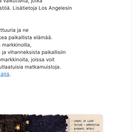
a vaikutteita, jotka
töä. Lisätietoja Los Angelesin
ttuuria ja ne
kea paikallista elämää.
a markkinoilla,
ja vihanneksista paikallisiin
markkinoita, joissa voit
nutlaatuisia matkamuistoja.
äältä
.