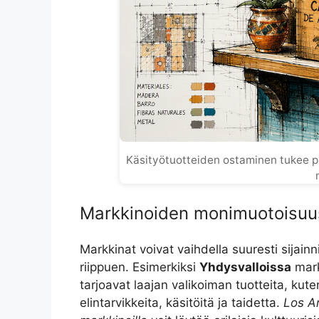
Käsityötuotteiden ostaminen tukee paika
Markkinoiden monimuotoisuu
Markkinat voivat vaihdella suuresti sijainni
riippuen. Esimerkiksi
Yhdysvalloissa
mark
tarjoavat laajan valikoiman tuotteita, kuten
elintarvikkeita, käsitöitä ja taidetta.
Los A