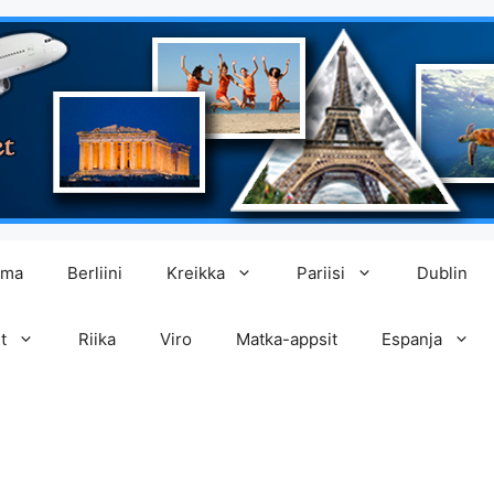
lma
Berliini
Kreikka
Pariisi
Dublin
t
Riika
Viro
Matka-appsit
Espanja