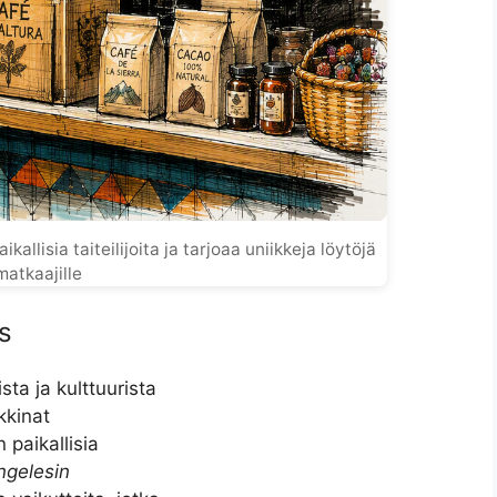
llisia taiteilijoita ja tarjoaa uniikkeja löytöjä
matkaajille
s
sta ja kulttuurista
kinat
 paikallisia
ngelesin