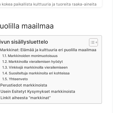
okea paikallista kulttuuria ja tuoreita raaka-aineita
puolilla maailmaa
ivun sisällysluettelo
Markkinat: Elämää ja kulttuuria eri puolilla maailmaa
Markkinoiden monimuotoisuus
Markkinoilla vierailemisen hyödyt
Vinkkejä markkinoilla vierailemiseen
Suositeltuja markkinoita eri kohteissa
Yhteenveto
Perustiedot markkinoista
Usein Esitetyt Kysymykset markkinoista
Linkit aiheesta “markkinat”