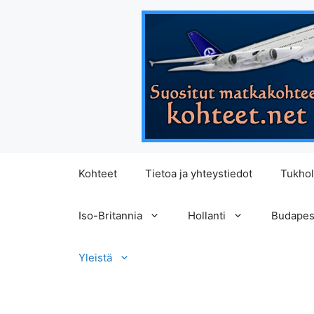
Siirry
Kohteet
Tietoa ja yhteystiedot
Tukho
sisältöön
Iso-Britannia
Hollanti
Budapes
Yleistä