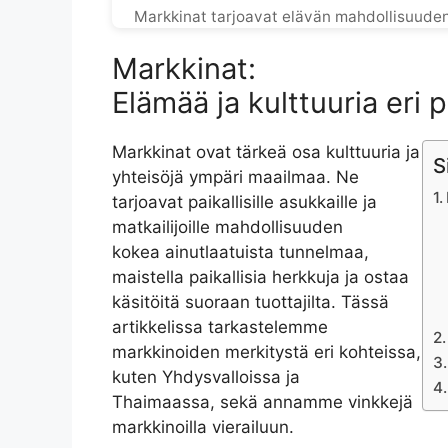
Markkinat tarjoavat elävän mahdollisuuden k
Markkinat:
Elämää ja kulttuuria eri 
Markkinat ovat tärkeä osa kulttuuria ja
S
yhteisöjä ympäri maailmaa. Ne
tarjoavat paikallisille asukkaille ja
matkailijoille mahdollisuuden
kokea ainutlaatuista tunnelmaa,
maistella paikallisia herkkuja ja ostaa
käsitöitä suoraan tuottajilta. Tässä
artikkelissa tarkastelemme
markkinoiden merkitystä eri kohteissa,
kuten Yhdysvalloissa ja
Thaimaassa, sekä annamme vinkkejä
markkinoilla vierailuun.