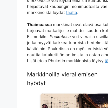
markkinoilla
voit löytää erilaisia kulttuurisi
heijastavat kaupungin monimuotoista väes
markkinoista löydät
täältä
.
Thaimaassa
markkinat ovat elävä osa kul
tarjoavat matkailijoille mahdollisuuden ko
Esimerkiksi
Phuketissa
voit vierailla useill
jotka myyvät kaikkea tuoreista hedelmistä 
käsitöihin. Phuketissa on myös erityisiä yö
nauttia katukeittiön antimista ja ostaa ai
Lisätietoja Phuketin markkinoista löytyy
t
Markkinoilla vierailemisen
hyödyt