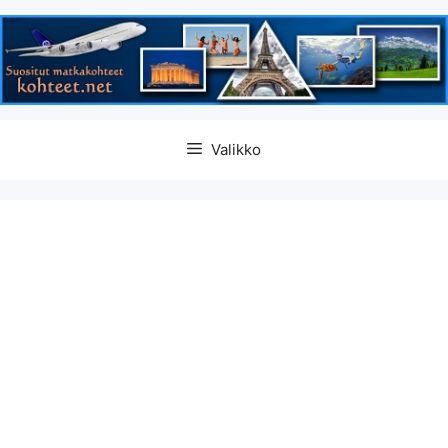
Siirry
Valikko
sisältöön