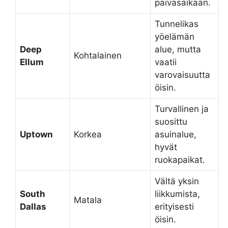
päiväsaikaan.
Tunnelikas
yöelämän
Deep
alue, mutta
Kohtalainen
Ellum
vaatii
varovaisuutta
öisin.
Turvallinen ja
suosittu
Uptown
Korkea
asuinalue,
hyvät
ruokapaikat.
Vältä yksin
South
liikkumista,
Matala
Dallas
erityisesti
öisin.