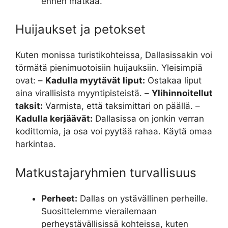
ennen matkaa.
Huijaukset ja petokset
Kuten monissa turistikohteissa, Dallasissakin voi
törmätä pienimuotoisiin huijauksiin. Yleisimpiä
ovat: –
Kadulla myytävät liput:
Ostakaa liput
aina virallisista myyntipisteistä. –
Ylihinnoitellut
taksit:
Varmista, että taksimittari on päällä. –
Kadulla kerjäävät:
Dallasissa on jonkin verran
kodittomia, ja osa voi pyytää rahaa. Käytä omaa
harkintaa.
Matkustajaryhmien turvallisuus
Perheet:
Dallas on ystävällinen perheille.
Suosittelemme vierailemaan
perheystävällisissä kohteissa, kuten