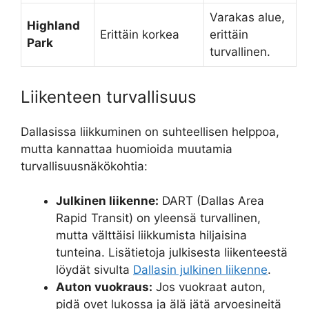
Varakas alue,
Highland
Erittäin korkea
erittäin
Park
turvallinen.
Liikenteen turvallisuus
Dallasissa liikkuminen on suhteellisen helppoa,
mutta kannattaa huomioida muutamia
turvallisuusnäkökohtia:
Julkinen liikenne:
DART (Dallas Area
Rapid Transit) on yleensä turvallinen,
mutta välttäisi liikkumista hiljaisina
tunteina. Lisätietoja julkisesta liikenteestä
löydät sivulta
Dallasin julkinen liikenne
.
Auton vuokraus:
Jos vuokraat auton,
pidä ovet lukossa ja älä jätä arvoesineitä