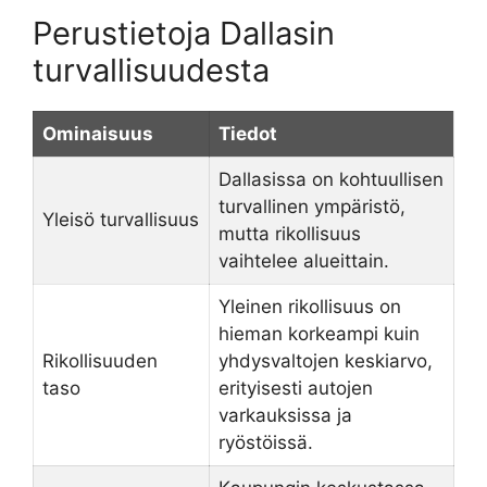
Perustietoja Dallasin
turvallisuudesta
Ominaisuus
Tiedot
Dallasissa on kohtuullisen
turvallinen ympäristö,
Yleisö turvallisuus
mutta rikollisuus
vaihtelee alueittain.
Yleinen rikollisuus on
hieman korkeampi kuin
Rikollisuuden
yhdysvaltojen keskiarvo,
taso
erityisesti autojen
varkauksissa ja
ryöstöissä.