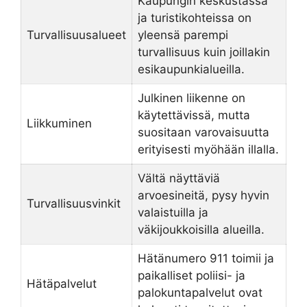
Kaupungin keskustassa
ja turistikohteissa on
Turvallisuusalueet
yleensä parempi
turvallisuus kuin joillakin
esikaupunkialueilla.
Julkinen liikenne on
käytettävissä, mutta
Liikkuminen
suositaan varovaisuutta
erityisesti myöhään illalla.
Vältä näyttäviä
arvoesineitä, pysy hyvin
Turvallisuusvinkit
valaistuilla ja
väkijoukkoisilla alueilla.
Hätänumero 911 toimii ja
paikalliset poliisi- ja
Hätäpalvelut
palokuntapalvelut ovat