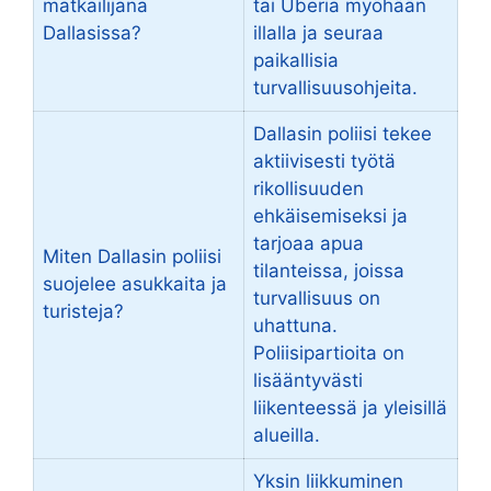
matkailijana
tai Uberia myöhään
Dallasissa?
illalla ja seuraa
paikallisia
turvallisuusohjeita.
Dallasin poliisi tekee
aktiivisesti työtä
rikollisuuden
ehkäisemiseksi ja
tarjoaa apua
Miten Dallasin poliisi
tilanteissa, joissa
suojelee asukkaita ja
turvallisuus on
turisteja?
uhattuna.
Poliisipartioita on
lisääntyvästi
liikenteessä ja yleisillä
alueilla.
Yksin liikkuminen