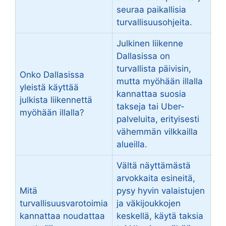
seuraa paikallisia
turvallisuusohjeita.
Julkinen liikenne
Dallasissa on
turvallista päivisin,
Onko Dallasissa
mutta myöhään illalla
yleistä käyttää
kannattaa suosia
julkista liikennettä
takseja tai Uber-
myöhään illalla?
palveluita, erityisesti
vähemmän vilkkailla
alueilla.
Vältä näyttämästä
arvokkaita esineitä,
Mitä
pysy hyvin valaistujen
turvallisuusvarotoimia
ja väkijoukkojen
kannattaa noudattaa
keskellä, käytä taksia