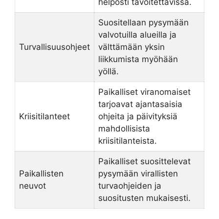
helposti tavoitettavissa.
Suositellaan pysymään
valvotuilla alueilla ja
Turvallisuusohjeet
välttämään yksin
liikkumista myöhään
yöllä.
Paikalliset viranomaiset
tarjoavat ajantasaisia
Kriisitilanteet
ohjeita ja päivityksiä
mahdollisista
kriisitilanteista.
Paikalliset suosittelevat
Paikallisten
pysymään virallisten
neuvot
turvaohjeiden ja
suositusten mukaisesti.