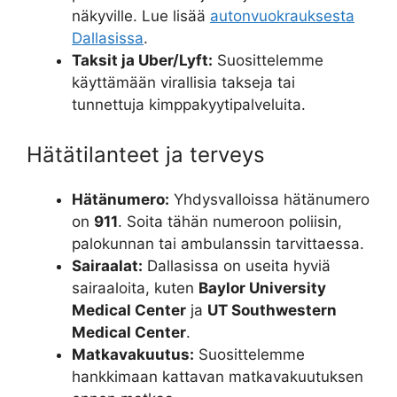
näkyville. Lue lisää
autonvuokrauksesta
Dallasissa
.
Taksit ja Uber/Lyft:
Suosittelemme
käyttämään virallisia takseja tai
tunnettuja kimppakyytipalveluita.
Hätätilanteet ja terveys
Hätänumero:
Yhdysvalloissa hätänumero
on
911
. Soita tähän numeroon poliisin,
palokunnan tai ambulanssin tarvittaessa.
Sairaalat:
Dallasissa on useita hyviä
sairaaloita, kuten
Baylor University
Medical Center
ja
UT Southwestern
Medical Center
.
Matkavakuutus:
Suosittelemme
hankkimaan kattavan matkavakuutuksen