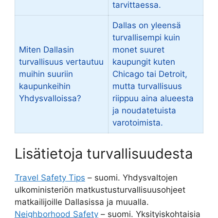
tarvittaessa.
Dallas on yleensä
turvallisempi kuin
Miten Dallasin
monet suuret
turvallisuus vertautuu
kaupungit kuten
muihin suuriin
Chicago tai Detroit,
kaupunkeihin
mutta turvallisuus
Yhdysvalloissa?
riippuu aina alueesta
ja noudatetuista
varotoimista.
Lisätietoja turvallisuudesta
Travel Safety Tips
– suomi. Yhdysvaltojen
ulkoministeriön matkustusturvallisuusohjeet
matkailijoille Dallasissa ja muualla.
Neighborhood Safety
– suomi. Yksityiskohtaisia