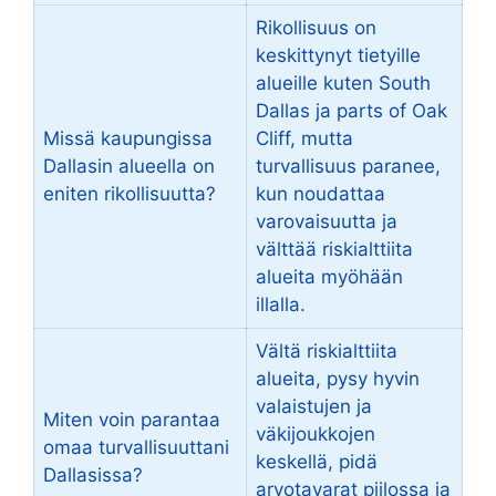
Rikollisuus on
keskittynyt tietyille
alueille kuten South
Dallas ja parts of Oak
Missä kaupungissa
Cliff, mutta
Dallasin alueella on
turvallisuus paranee,
eniten rikollisuutta?
kun noudattaa
varovaisuutta ja
välttää riskialttiita
alueita myöhään
illalla.
Vältä riskialttiita
alueita, pysy hyvin
valaistujen ja
Miten voin parantaa
väkijoukkojen
omaa turvallisuuttani
keskellä, pidä
Dallasissa?
arvotavarat piilossa ja