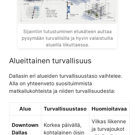
Sijaintiin tutustuminen etukäteen auttaa
pysymään turvallisilla ja hyvin valaistuilla
alueilla liikuttaessa.
Alueittainen turvallisuus
Dallasin eri alueiden turvallisuustaso vaihtelee.
Alla on yhteenveto suosituimmista
matkailukohteista ja niiden turvallisuudesta:
Alue
Turvallisuustaso
Huomioitavaa
Vilkas liikenne
Downtown
Korkea päivällä,
ja turvajoukot
Dallas
kohtalainen öisin