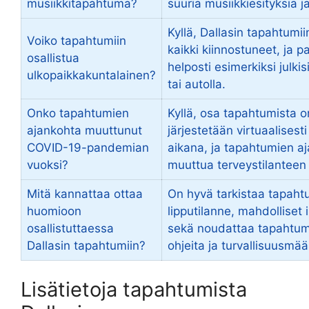
musiikkitapahtuma?
suuria musiikkiesityksiä j
Kyllä, Dallasin tapahtumii
Voiko tapahtumiin
kaikki kiinnostuneet, ja p
osallistua
helposti esimerkiksi julkisi
ulkopaikkakuntalainen?
tai autolla.
Onko tapahtumien
Kyllä, osa tapahtumista on
ajankohta muuttunut
järjestetään virtuaalises
COVID-19-pandemian
aikana, ja tapahtumien a
vuoksi?
muuttua terveystilantee
Mitä kannattaa ottaa
On hyvä tarkistaa tapaht
huomioon
lipputilanne, mahdolliset 
osallistuttaessa
sekä noudattaa tapahtuma
Dallasin tapahtumiin?
ohjeita ja turvallisuusmää
Lisätietoja tapahtumista