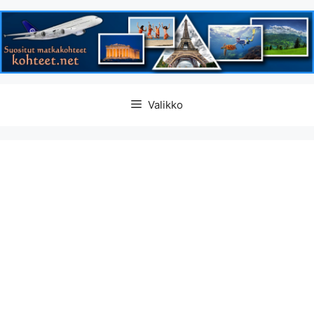
Siirry
Valikko
sisältöön