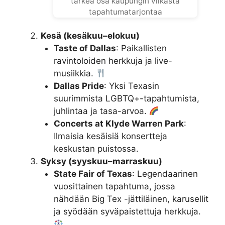
tärkeä osa kaupungin vilkasta
tapahtumatarjontaa
Kesä (kesäkuu–elokuu)
Taste of Dallas
: Paikallisten
ravintoloiden herkkuja ja live-
musiikkia.
Dallas Pride
: Yksi Texasin
suurimmista LGBTQ+-tapahtumista,
juhlintaa ja tasa-arvoa.
Concerts at Klyde Warren Park
:
Ilmaisia kesäisiä konsertteja
keskustan puistossa.
Syksy (syyskuu–marraskuu)
State Fair of Texas
: Legendaarinen
vuosittainen tapahtuma, jossa
nähdään Big Tex -jättiläinen, karusellit
ja syödään syväpaistettuja herkkuja.