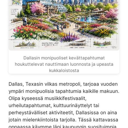
Dallasin monipuoliset kevättapahtumat
houkuttelevat nauttimaan luonnosta ja upeasta
kukkaloistosta
Dallas, Texasin vilkas metropoli, tarjoaa vuoden
ympäri monipuolisia tapahtumia kaikille makuun.
Olipa kyseessä musiikkifestivaalit,
urheilutapahtumat, kulttuurinäyttelyt tai
perheystävälliset aktiviteetit, Dallasissa on aina
jotain mielenkiintoista tarjolla. Tässä kattavassa
oppaassa käymme läpi kaupungin suosituimpia