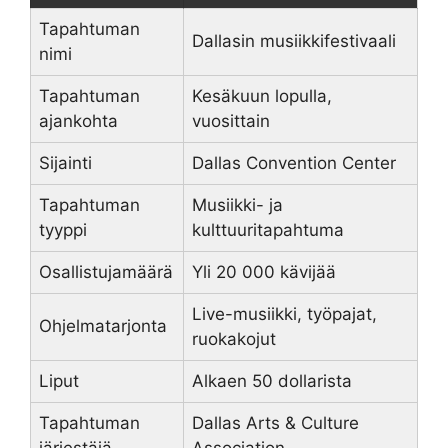
Tapahtuman
Dallasin musiikkifestivaali
nimi
Tapahtuman
Kesäkuun lopulla,
ajankohta
vuosittain
Sijainti
Dallas Convention Center
Tapahtuman
Musiikki- ja
tyyppi
kulttuuritapahtuma
Osallistujamäärä
Yli 20 000 kävijää
Live-musiikki, työpajat,
Ohjelmatarjonta
ruokakojut
Liput
Alkaen 50 dollarista
Tapahtuman
Dallas Arts & Culture