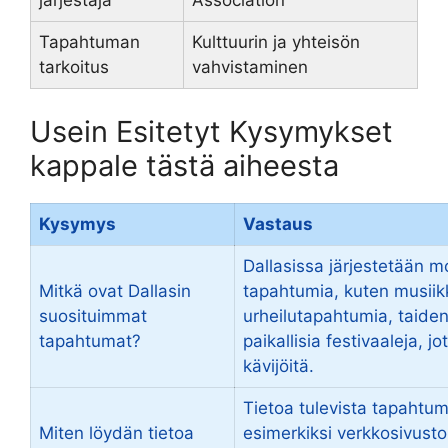
järjestäjä
Association
Tapahtuman
Kulttuurin ja yhteisön
tarkoitus
vahvistaminen
Usein Esitetyt Kysymykset
kappale tästä aiheesta
Kysymys
Vastaus
Dallasissa järjestetään m
Mitkä ovat Dallasin
tapahtumia, kuten musiikk
suosituimmat
urheilutapahtumia, taidenä
tapahtumat?
paikallisia festivaaleja, j
kävijöitä.
Tietoa tulevista tapahtum
Miten löydän tietoa
esimerkiksi verkkosivusto