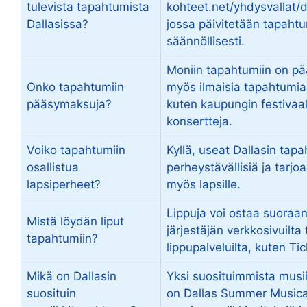
tulevista tapahtumista
kohteet.net/yhdysvallat/
Dallasissa?
jossa päivitetään tapaht
säännöllisesti.
Moniin tapahtumiin on p
Onko tapahtumiin
myös ilmaisia tapahtumia 
pääsymaksuja?
kuten kaupungin festivaale
konsertteja.
Voiko tapahtumiin
Kyllä, useat Dallasin tap
osallistua
perheystävällisiä ja tarjoa
lapsiperheet?
myös lapsille.
Lippuja voi ostaa suora
Mistä löydän liput
järjestäjän verkkosivuilta t
tapahtumiin?
lippupalveluilta, kuten Ti
Mikä on Dallasin
Yksi suosituimmista musi
suosituin
on Dallas Summer Musical