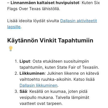
–
Linnanmäen kaltaiset huvipuistot
: Kuten Six
Flags Over Texas lähistöllä.
Lisää ideoita löydät sivulta
Dallasin aktiviteetit
lapsille
.
Käytännön Vinkit Tapahtumiin
Liput
: Osta etukäteen suosituimpiin
tapahtumiin, kuten State Fair of Texasiin.
Liikkuminen
: Julkinen liikenne on kätevä
vaihtoehto ruuhka-aikoihin. Katso lisää
Dallasin liikkuminen
.
Sää
: Kesällä on kuumaa, joten pidä
vesipullo mukana. Talvella lämpimät
vaatteet ovat tarpeen.