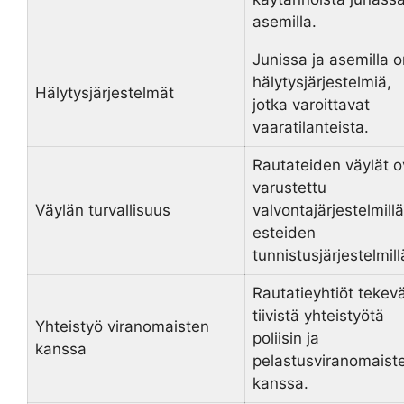
asemilla.
Junissa ja asemilla o
hälytysjärjestelmiä,
Hälytysjärjestelmät
jotka varoittavat
vaaratilanteista.
Rautateiden väylät o
varustettu
Väylän turvallisuus
valvontajärjestelmillä
esteiden
tunnistusjärjestelmill
Rautatieyhtiöt tekev
tiivistä yhteistyötä
Yhteistyö viranomaisten
poliisin ja
kanssa
pelastusviranomaist
kanssa.