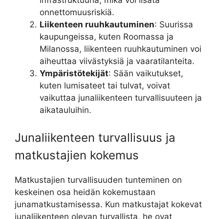
infrastruktuuria, mikä voi lisätä
onnettomuusriskiä.
Liikenteen ruuhkautuminen
: Suurissa
kaupungeissa, kuten Roomassa ja
Milanossa, liikenteen ruuhkautuminen voi
aiheuttaa viivästyksiä ja vaaratilanteita.
Ympäristötekijät
: Sään vaikutukset,
kuten lumisateet tai tulvat, voivat
vaikuttaa junaliikenteen turvallisuuteen ja
aikatauluihin.
Junaliikenteen turvallisuus ja
matkustajien kokemus
Matkustajien turvallisuuden tunteminen on
keskeinen osa heidän kokemustaan
junamatkustamisessa. Kun matkustajat kokevat
junaliikenteen olevan turvallista, he ovat