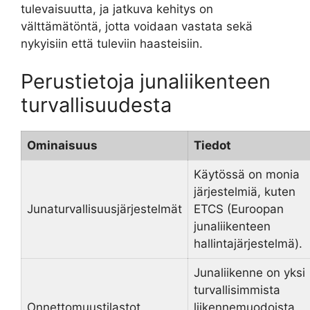
tulevaisuutta, ja jatkuva kehitys on
välttämätöntä, jotta voidaan vastata sekä
nykyisiin että tuleviin haasteisiin.
Perustietoja junaliikenteen
turvallisuudesta
Ominaisuus
Tiedot
Käytössä on monia
järjestelmiä, kuten
Junaturvallisuusjärjestelmät
ETCS (Euroopan
junaliikenteen
hallintajärjestelmä).
Junaliikenne on yksi
turvallisimmista
Onnettomuustilastot
liikennemuodoista,