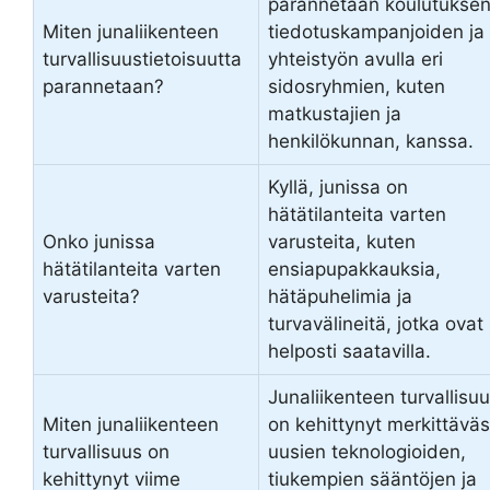
parannetaan koulutuksen
Miten junaliikenteen
tiedotuskampanjoiden ja
turvallisuustietoisuutta
yhteistyön avulla eri
parannetaan?
sidosryhmien, kuten
matkustajien ja
henkilökunnan, kanssa.
Kyllä, junissa on
hätätilanteita varten
Onko junissa
varusteita, kuten
hätätilanteita varten
ensiapupakkauksia,
varusteita?
hätäpuhelimia ja
turvavälineitä, jotka ovat
helposti saatavilla.
Junaliikenteen turvallisu
Miten junaliikenteen
on kehittynyt merkittäväs
turvallisuus on
uusien teknologioiden,
kehittynyt viime
tiukempien sääntöjen ja