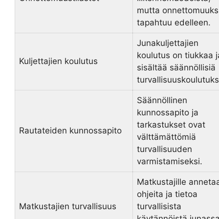
mutta onnettomuuks
tapahtuu edelleen.
Junakuljettajien
koulutus on tiukkaa j
Kuljettajien koulutus
sisältää säännöllisiä
turvallisuuskoulutuks
Säännöllinen
kunnossapito ja
tarkastukset ovat
Rautateiden kunnossapito
välttämättömiä
turvallisuuden
varmistamiseksi.
Matkustajille anneta
ohjeita ja tietoa
Matkustajien turvallisuus
turvallisista
käytännöistä junassa