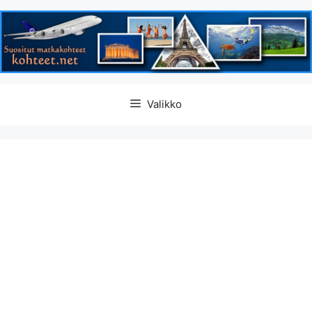
Siirry
Valikko
sisältöön