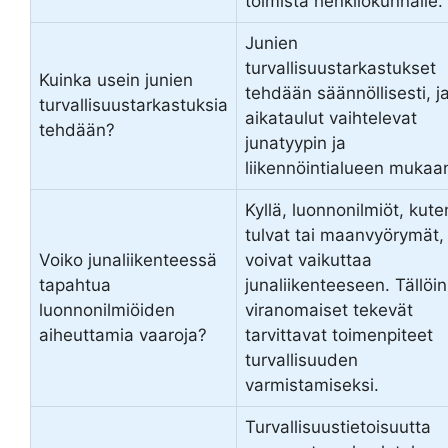
toimista henkilökunnalle.
Junien
turvallisuustarkastukset
Kuinka usein junien
tehdään säännöllisesti, j
turvallisuustarkastuksia
aikataulut vaihtelevat
tehdään?
junatyypin ja
liikennöintialueen mukaa
Kyllä, luonnonilmiöt, kute
tulvat tai maanvyörymät,
Voiko junaliikenteessä
voivat vaikuttaa
tapahtua
junaliikenteeseen. Tällöin
luonnonilmiöiden
viranomaiset tekevät
aiheuttamia vaaroja?
tarvittavat toimenpiteet
turvallisuuden
varmistamiseksi.
Turvallisuustietoisuutta