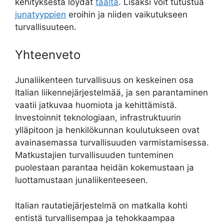
kehityksestä löydät
täältä
. Lisäksi voit tutustua
junatyyppien
eroihin ja niiden vaikutukseen
turvallisuuteen.
Yhteenveto
Junaliikenteen turvallisuus on keskeinen osa
Italian liikennejärjestelmää, ja sen parantaminen
vaatii jatkuvaa huomiota ja kehittämistä.
Investoinnit teknologiaan, infrastruktuurin
ylläpitoon ja henkilökunnan koulutukseen ovat
avainasemassa turvallisuuden varmistamisessa.
Matkustajien turvallisuuden tunteminen
puolestaan parantaa heidän kokemustaan ja
luottamustaan junaliikenteeseen.
Italian rautatiejärjestelmä on matkalla kohti
entistä turvallisempaa ja tehokkaampaa