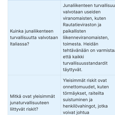
Junaliikenteen turvallisuu
valvotaan useiden
viranomaisten, kuten
Rautatieviraston ja
Kuinka junaliikenteen
paikallisten
turvallisuutta valvotaan
liikenneviranomaisten,
Italiassa?
toimesta. Heidän
tehtävänään on varmista
että kaikki
turvallisuusstandardit
täyttyvät.
Yleisimmät riskit ovat
onnettomuudet, kuten
törmäykset, raiteilta
Mitkä ovat yleisimmät
suistuminen ja
junaturvallisuuteen
henkilövahingot, jotka
liittyvät riskit?
voivat johtua