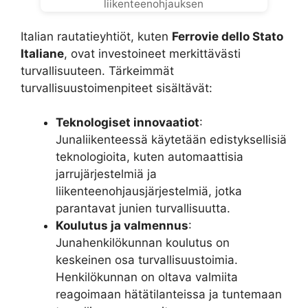
liikenteenohjauksen
Italian rautatieyhtiöt, kuten
Ferrovie dello Stato
Italiane
, ovat investoineet merkittävästi
turvallisuuteen. Tärkeimmät
turvallisuustoimenpiteet sisältävät:
Teknologiset innovaatiot
:
Junaliikenteessä käytetään edistyksellisiä
teknologioita, kuten automaattisia
jarrujärjestelmiä ja
liikenteenohjausjärjestelmiä, jotka
parantavat junien turvallisuutta.
Koulutus ja valmennus
:
Junahenkilökunnan koulutus on
keskeinen osa turvallisuustoimia.
Henkilökunnan on oltava valmiita
reagoimaan hätätilanteissa ja tuntemaan