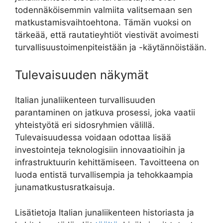
todennäköisemmin valmiita valitsemaan sen
matkustamisvaihtoehtona. Tämän vuoksi on
tärkeää, että rautatieyhtiöt viestivät avoimesti
turvallisuustoimenpiteistään ja -käytännöistään.
Tulevaisuuden näkymät
Italian junaliikenteen turvallisuuden
parantaminen on jatkuva prosessi, joka vaatii
yhteistyötä eri sidosryhmien välillä.
Tulevaisuudessa voidaan odottaa lisää
investointeja teknologisiin innovaatioihin ja
infrastruktuurin kehittämiseen. Tavoitteena on
luoda entistä turvallisempia ja tehokkaampia
junamatkustusratkaisuja.
Lisätietoja Italian junaliikenteen historiasta ja