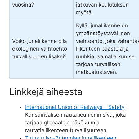
vuosina?
jatkuvan koulutuksen
myötä.
Kyllä, junaliikenne on
ympäristöystävällinen
Voiko junaliikenne olla
vaihtoehto, joka vähentä
ekologinen vaihtoehto
liikenteen päästöjä ja
turvallisuuden lisäksi?
ruuhkia, samalla kun se
tarjoaa turvallisen
matkustustavan.
Linkkejä aiheesta
International Union of Railways – Safety
–
Kansainvälisen rautatieunionin sivu, joka
tarjoaa globaaleja näkökulmia
rautatieliikenteen turvallisuuteen.
Tutustu Iso-Britannian junaliikenteen