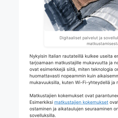
Digitaaliset palvelut ja sovell
matkustamisest
Nykyisin Italian rautateillä kulkee useita e
tarjoamaan matkustajille mukavuutta ja n
ovat esimerkkejä siitä, miten teknologia 
huomattavasti nopeammin kuin aikaisemmi
mukavuuksilla, kuten Wi-Fi-yhteydellä ja ra
Matkustajien kokemukset ovat parantuneet
Esimerkiksi
matkustajien kokemukset
ovat
ostaminen ja aikataulujen seuraaminen on 
sovelluksilla.