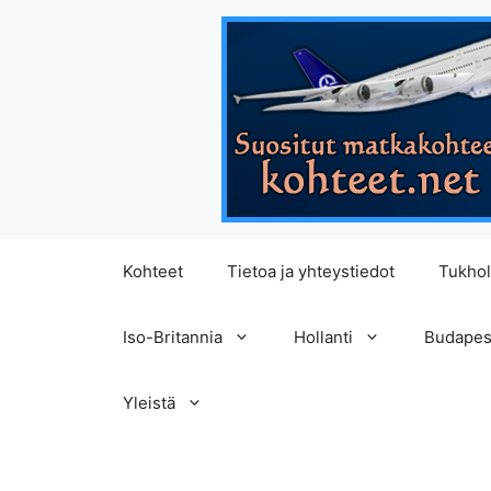
Siirry
Kohteet
Tietoa ja yhteystiedot
Tukho
sisältöön
Iso-Britannia
Hollanti
Budapes
Yleistä