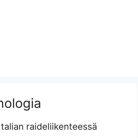
nologia
Italian raideliikenteessä