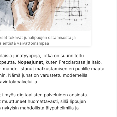
ukset tekevät junalippujen ostamisesta ja
a entistä vaivattomampaa
rilaisia junatyyppejä, jotka on suunniteltu
opeutta.
Nopeajunat
, kuten Frecciarossa ja Italo,
on mahdollistanut matkustamisen eri puolille maata
n. Nämä junat on varustettu moderneilla
vintolapalveluilla.
 myös digitaalisten palveluiden ansiosta.
 muuttuneet huomattavasti, sillä lippujen
nykyisin mahdollista älypuhelimilla ja