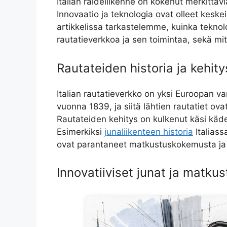
Italian raideliikenne on kokenut merkittä
Innovaatio ja teknologia ovat olleet keske
artikkelissa tarkastelemme, kuinka teknol
rautatieverkkoa ja sen toimintaa, sekä mi
Rautateiden historia ja kehity
Italian rautatieverkko on yksi Euroopan v
vuonna 1839, ja siitä lähtien rautatiet ova
Rautateiden kehitys on kulkenut käsi käd
Esimerkiksi
junaliikenteen historia
Italiass
ovat parantaneet matkustuskokemusta ja t
Innovatiiviset junat ja matk