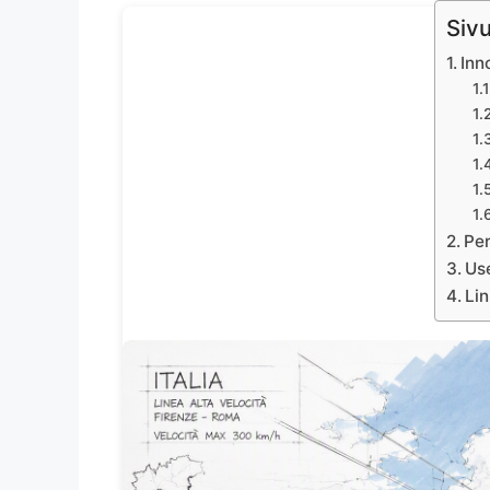
Sivu
Inn
Per
Use
Lin