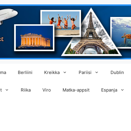
lma
Berliini
Kreikka
Pariisi
Dublin
t
Riika
Viro
Matka-appsit
Espanja