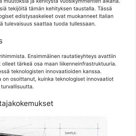
viä muutoksia ja kehitystä vuosikymmenten aikana.
isiä tekijöitä tämän kehityksen taustalla. Tässä
ogiset edistysaskeleet ovat muokanneet Italian
tä tulevaisuus saattaa tuoda tullessaan.
s
anhimmista. Ensimmäinen rautatieyhteys avattiin
t olleet tärkeä osa maan liikenneinfrastruktuuria.
essä teknologisten innovaatioiden kanssa.
a on osoittanut, kuinka teknologiset innovaatiot
urvallisuutta.
ustajakokemukset