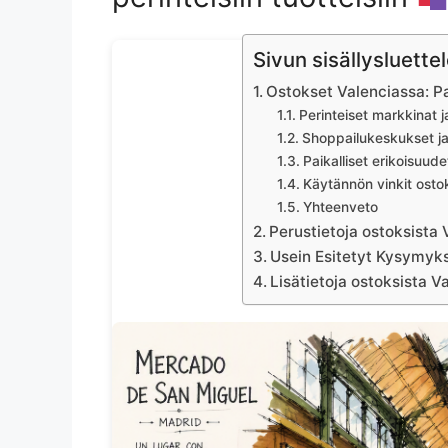
Sivun sisällysluette
Ostokset Valenciassa: Par
Perinteiset markkinat j
Shoppailukeskukset ja
Paikalliset erikoisuud
Käytännön vinkit ost
Yhteenveto
Perustietoja ostoksista 
Usein Esitetyt Kysymyks
Lisätietoja ostoksista V