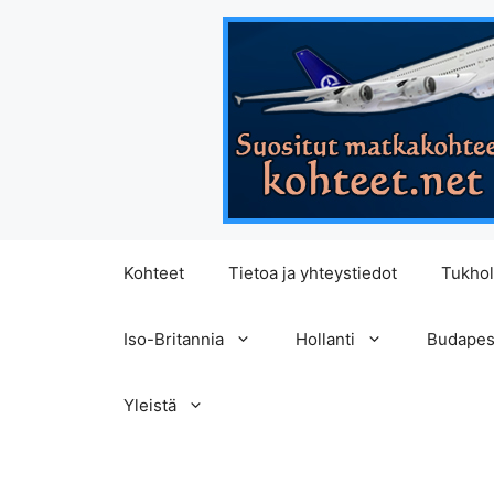
Siirry
Kohteet
Tietoa ja yhteystiedot
Tukho
sisältöön
Iso-Britannia
Hollanti
Budapes
Yleistä