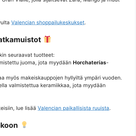
vulta
Valencian shoppailukeskukset
.
matkamuistot
in seuraavat tuotteet:
mistettu juoma, jota myydään
Horchaterías
-
saa myös makeiskauppojen hyllyiltä ympäri vuoden.
ella valmistettua keramiikkaa, jota myydään
eisiin, lue lisää
Valencian paikallisista ruuista
.
ekoon