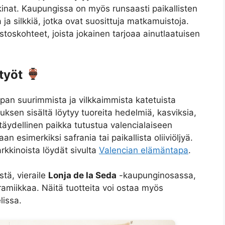
inat. Kaupungissa on myös runsaasti paikallisten
 ja silkkiä, jotka ovat suosittuja matkamuistoja.
oskohteet, joista jokainen tarjoaa ainutlaatuisen
työt
pan suurimmista ja vilkkaimmista katetuista
ksen sisältä löytyy tuoreita hedelmiä, kasviksia,
 täydellinen paikka tutustua valencialaiseen
n esimerkiksi safrania tai paikallista oliiviöljyä.
rkkinoista löydät sivulta
Valencian elämäntapa
.
stä, vieraile
Lonja de la Seda
-kaupunginosassa,
ramiikkaa. Näitä tuotteita voi ostaa myös
lissa.