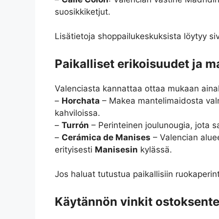
suosikkiketjut.
Lisätietoja shoppailukeskuksista löytyy si
Paikalliset erikoisuudet ja 
Valenciasta kannattaa ottaa mukaan ainak
–
Horchata
– Makea mantelimaidosta val
kahviloissa.
–
Turrón
– Perinteinen joulunougia, jota 
–
Cerámica de Manises
– Valencian alue
erityisesti
Manisesin
kylässä.
Jos haluat tutustua paikallisiin ruokaperint
Käytännön vinkit ostoksent