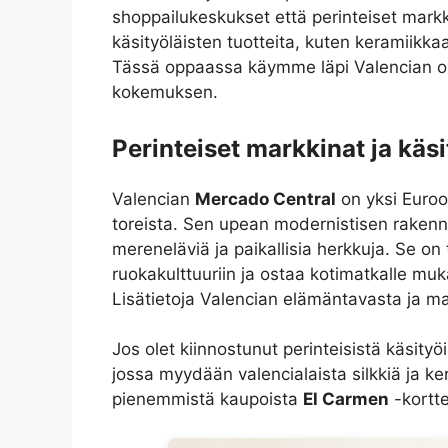
shoppailukeskukset että perinteiset markk
käsityöläisten tuotteita, kuten keramiikkaa
Tässä oppaassa käymme läpi Valencian ost
kokemuksen.
Perinteiset markkinat ja käsi
Valencian
Mercado Central
on yksi Euroo
toreista. Sen upean modernistisen rakennu
mereneläviä ja paikallisia herkkuja. Se on
ruokakulttuuriin ja ostaa kotimatkalle mukaa
Lisätietoja Valencian elämäntavasta ja ma
Jos olet kiinnostunut perinteisistä käsityöi
jossa myydään valencialaista silkkiä ja ke
pienemmistä kaupoista
El Carmen
-kortte