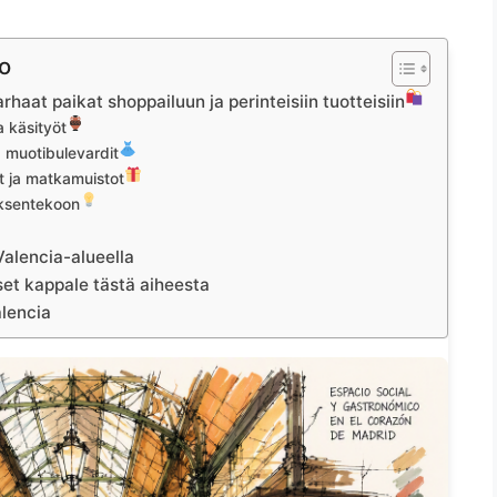
lo
haat paikat shoppailuun ja perinteisiin tuotteisiin
a käsityöt
 muotibulevardit
et ja matkamuistot
oksentekoon
Valencia-alueella
et kappale tästä aiheesta
alencia