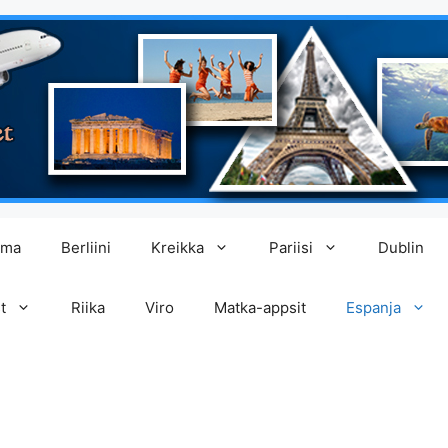
lma
Berliini
Kreikka
Pariisi
Dublin
t
Riika
Viro
Matka-appsit
Espanja