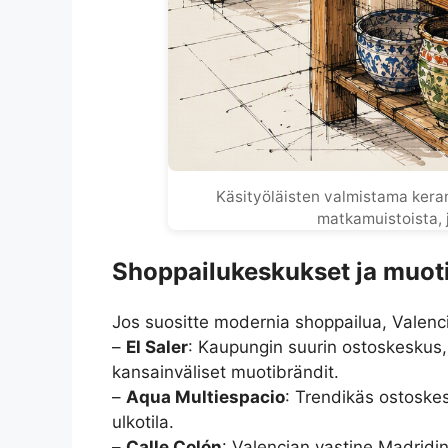
Käsityöläisten valmistama keram
matkamuistoista, 
Shoppailukeskukset ja muoti
Jos suositte modernia shoppailua, Valenc
–
El Saler
: Kaupungin suurin ostoskeskus, 
kansainväliset muotibrändit.
–
Aqua Multiespacio
: Trendikäs ostoskes
ulkotila.
–
Calle Colón
: Valencian vastine Madridin