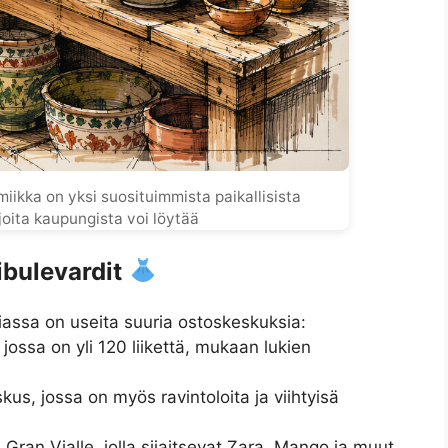
iikka on yksi suosituimmista paikallisista
joita kaupungista voi löytää
bulevardit
iassa on useita suuria ostoskeskuksia:
jossa on yli 120 liikettä, mukaan lukien
kus, jossa on myös ravintoloita ja viihtyisä
 Gran Vialle, jolla sijaitsevat Zara, Mango ja muut