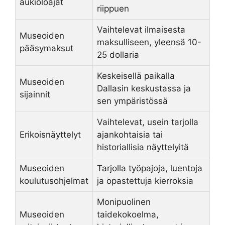
aukioloajat
riippuen
Vaihtelevat ilmaisesta
Museoiden
maksulliseen, yleensä 10-
pääsymaksut
25 dollaria
Keskeisellä paikalla
Museoiden
Dallasin keskustassa ja
sijainnit
sen ympäristössä
Vaihtelevat, usein tarjolla
Erikoisnäyttelyt
ajankohtaisia tai
historiallisia näyttelyitä
Museoiden
Tarjolla työpajoja, luentoja
koulutusohjelmat
ja opastettuja kierroksia
Monipuolinen
Museoiden
taidekokoelma,