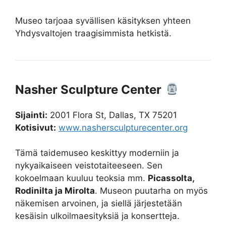
Museo tarjoaa syvällisen käsityksen yhteen
Yhdysvaltojen traagisimmista hetkistä.
Nasher Sculpture Center
Sijainti:
2001 Flora St, Dallas, TX 75201
Kotisivut:
www.nashersculpturecenter.org
Tämä taidemuseo keskittyy moderniin ja
nykyaikaiseen veistotaiteeseen. Sen
kokoelmaan kuuluu teoksia mm.
Picassolta,
Rodinilta ja Mirolta
. Museon puutarha on myös
näkemisen arvoinen, ja siellä järjestetään
kesäisin ulkoilmaesityksiä ja konsertteja.