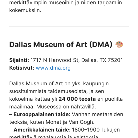
merkittävimpiin museoihin ja niiden tarjoamiin
kokemuksiin.
Dallas Museum of Art (DMA)
Sijainti:
1717 N Harwood St, Dallas, TX 75201
Kotisivut:
www.dma.org
Dallas Museum of Art on yksi kaupungin
suosituimmista taidemuseoista, ja sen
kokoelma kattaa yli
24 000 teosta
eri puolilta
maailmaa. Museossa on nähtävillä:
–
Eurooppalainen taide:
Vanhan mestareiden
teoksia, kuten Monet ja Van Gogh.
–
Amerikkalainen taide:
1800–1900-lukujen
merkittäviä maalauksia ja veistoksia.