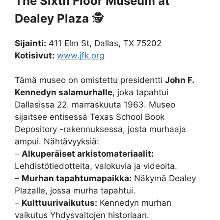
The Sixth Floor Museum at
Dealey Plaza
🕵️
Sijainti:
411 Elm St, Dallas, TX 75202
Kotisivut:
www.jfk.org
Tämä museo on omistettu presidentti
John F.
Kennedyn salamurhalle
, joka tapahtui
Dallasissa 22. marraskuuta 1963. Museo
sijaitsee entisessä Texas School Book
Depository -rakennuksessa, josta murhaaja
ampui. Nähtävyyksiä:
–
Alkuperäiset arkistomateriaalit:
Lehdistötiedotteita, valokuvia ja videoita.
–
Murhan tapahtumapaikka:
Näkymä Dealey
Plazalle, jossa murha tapahtui.
–
Kulttuurivaikutus:
Kennedyn murhan
vaikutus Yhdysvaltojen historiaan.