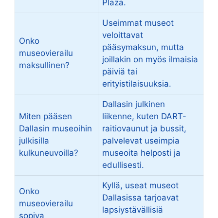
Plaza.
Useimmat museot
veloittavat
Onko
pääsymaksun, mutta
museovierailu
joillakin on myös ilmaisia
maksullinen?
päiviä tai
erityistilaisuuksia.
Dallasin julkinen
Miten pääsen
liikenne, kuten DART-
Dallasin museoihin
raitiovaunut ja bussit,
julkisilla
palvelevat useimpia
kulkuneuvoilla?
museoita helposti ja
edullisesti.
Kyllä, useat museot
Onko
Dallasissa tarjoavat
museovierailu
lapsiystävällisiä
sopiva