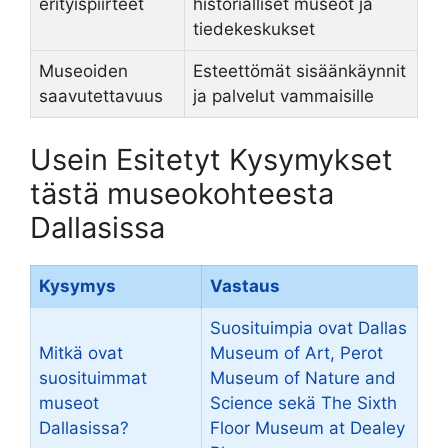
erityispiirteet
historialliset museot ja
tiedekeskukset
Museoiden
Esteettömät sisäänkäynnit
saavutettavuus
ja palvelut vammaisille
Usein Esitetyt Kysymykset
tästä museokohteesta
Dallasissa
Kysymys
Vastaus
Suosituimpia ovat Dallas
Mitkä ovat
Museum of Art, Perot
suosituimmat
Museum of Nature and
museot
Science sekä The Sixth
Dallasissa?
Floor Museum at Dealey