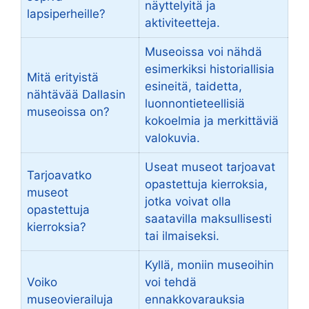
näyttelyitä ja
lapsiperheille?
aktiviteetteja.
Museoissa voi nähdä
esimerkiksi historiallisia
Mitä erityistä
esineitä, taidetta,
nähtävää Dallasin
luonnontieteellisiä
museoissa on?
kokoelmia ja merkittäviä
valokuvia.
Useat museot tarjoavat
Tarjoavatko
opastettuja kierroksia,
museot
jotka voivat olla
opastettuja
saatavilla maksullisesti
kierroksia?
tai ilmaiseksi.
Kyllä, moniin museoihin
Voiko
voi tehdä
museovierailuja
ennakkovarauksia