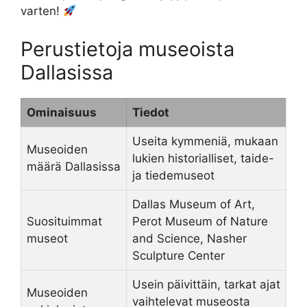
varten!
Perustietoja museoista
Dallasissa
Ominaisuus
Tiedot
Useita kymmeniä, mukaan
Museoiden
lukien historialliset, taide-
määrä Dallasissa
ja tiedemuseot
Dallas Museum of Art,
Suosituimmat
Perot Museum of Nature
museot
and Science, Nasher
Sculpture Center
Usein päivittäin, tarkat ajat
Museoiden
vaihtelevat museosta