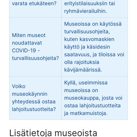
varata etukäteen?
erityistilaisuuksiin tai
ryhmävierailuihin.
Museoissa on käytössä
turvallisuusohjeita,
Miten museot
kuten kasvomaskien
noudattavat
käyttö ja käsidesin
COVID-19 -
saatavuus, ja tiloissa voi
turvallisuusohjeita?
olla rajoituksia
kävijämäärissä.
Kyllä, useimmissa
Voiko
museoissa on
museokäynnin
museokauppa, josta voi
yhteydessä ostaa
ostaa lahjoitustuotteita
lahjoitustuotteita?
ja matkamuistoja.
Lisätietoja museoista