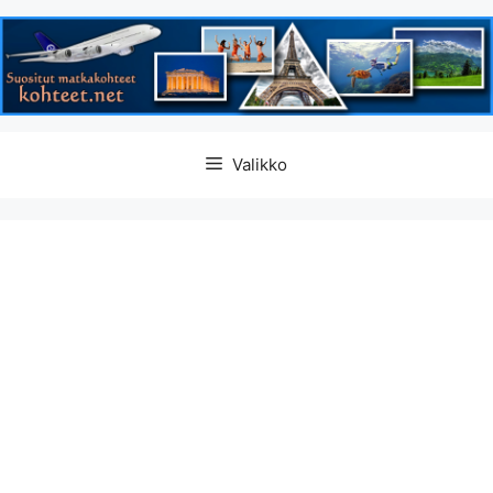
Siirry
Valikko
sisältöön