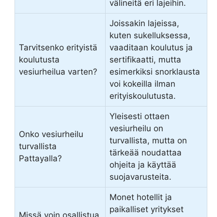
välineitä eri lajeihin.
Joissakin lajeissa,
kuten sukelluksessa,
Tarvitsenko erityistä
vaaditaan koulutus ja
koulutusta
sertifikaatti, mutta
vesiurheilua varten?
esimerkiksi snorklausta
voi kokeilla ilman
erityiskoulutusta.
Yleisesti ottaen
vesiurheilu on
Onko vesiurheilu
turvallista, mutta on
turvallista
tärkeää noudattaa
Pattayalla?
ohjeita ja käyttää
suojavarusteita.
Monet hotellit ja
paikalliset yritykset
Missä voin osallistua