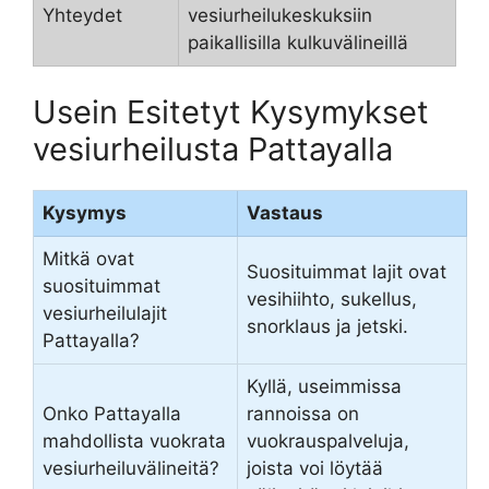
Yhteydet
vesiurheilukeskuksiin
paikallisilla kulkuvälineillä
Usein Esitetyt Kysymykset
vesiurheilusta Pattayalla
Kysymys
Vastaus
Mitkä ovat
Suosituimmat lajit ovat
suosituimmat
vesihiihto, sukellus,
vesiurheilulajit
snorklaus ja jetski.
Pattayalla?
Kyllä, useimmissa
Onko Pattayalla
rannoissa on
mahdollista vuokrata
vuokrauspalveluja,
vesiurheiluvälineitä?
joista voi löytää