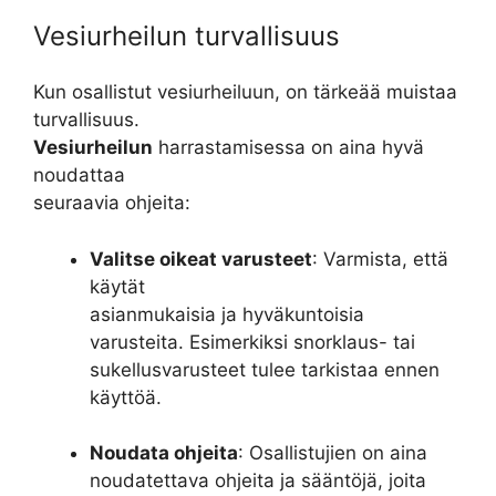
Vesiurheilun turvallisuus
Kun osallistut vesiurheiluun, on tärkeää muistaa
turvallisuus.
Vesiurheilun
harrastamisessa on aina hyvä
noudattaa
seuraavia ohjeita:
Valitse oikeat varusteet
: Varmista, että
käytät
asianmukaisia ja hyväkuntoisia
varusteita. Esimerkiksi snorklaus- tai
sukellusvarusteet tulee tarkistaa ennen
käyttöä.
Noudata ohjeita
: Osallistujien on aina
noudatettava ohjeita ja sääntöjä, joita