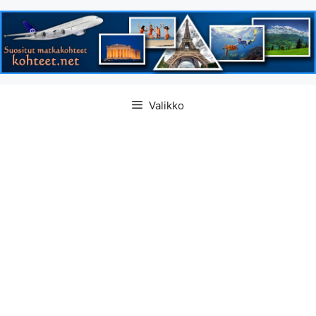
Siirry
Valikko
sisältöön