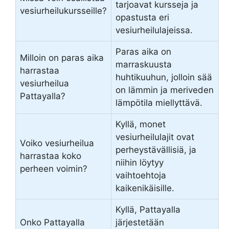
tarjoavat kursseja ja
vesiurheilukursseille?
opastusta eri
vesiurheilulajeissa.
Paras aika on
Milloin on paras aika
marraskuusta
harrastaa
huhtikuuhun, jolloin sää
vesiurheilua
on lämmin ja meriveden
Pattayalla?
lämpötila miellyttävä.
Kyllä, monet
vesiurheilulajit ovat
Voiko vesiurheilua
perheystävällisiä, ja
harrastaa koko
niihin löytyy
perheen voimin?
vaihtoehtoja
kaikenikäisille.
Kyllä, Pattayalla
Onko Pattayalla
järjestetään