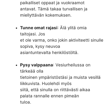
paikalliset oppaat ja vuokraamot
antavat. Tämä takaa turvallisen ja
miellyttävän kokemuksen.
Tunne omat rajasi
: Älä ylitä omia
taitojasi. Jos
et ole varma, onko jokin aktiviteetti sinulle
sopiva, kysy neuvoa
asiantuntevalta henkilöstöltä.
Pysy valppaana
: Vesiurheilussa on
tärkeää olla
tietoinen ympäristöstäsi ja muista vesillä
liikkuvista. Huolehdi myös
siitä, että sinulla on riittävästi aikaa
palata rannalle ennen pimeän
tuloa.