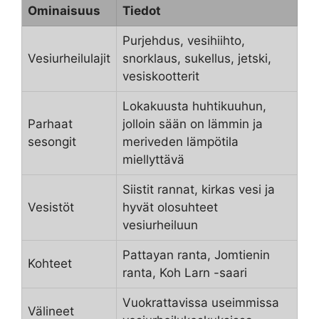
Ominaisuus
Tiedot
Purjehdus, vesihiihto,
Vesiurheilulajit
snorklaus, sukellus, jetski,
vesiskootterit
Lokakuusta huhtikuuhun,
Parhaat
jolloin sään on lämmin ja
sesongit
meriveden lämpötila
miellyttävä
Siistit rannat, kirkas vesi ja
Vesistöt
hyvät olosuhteet
vesiurheiluun
Pattayan ranta, Jomtienin
Kohteet
ranta, Koh Larn -saari
Vuokrattavissa useimmissa
Välineet