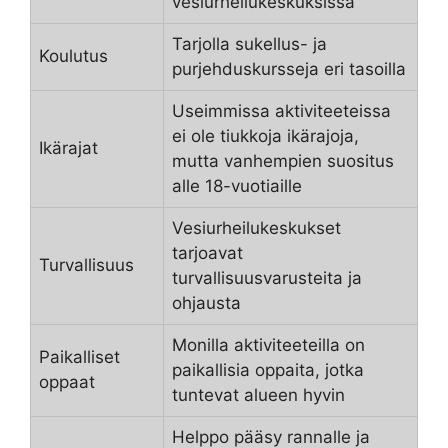
vesiurheilukeskuksissa
Tarjolla sukellus- ja
Koulutus
purjehduskursseja eri tasoilla
Useimmissa aktiviteeteissa
ei ole tiukkoja ikärajoja,
Ikärajat
mutta vanhempien suositus
alle 18-vuotiaille
Vesiurheilukeskukset
tarjoavat
Turvallisuus
turvallisuusvarusteita ja
ohjausta
Monilla aktiviteeteilla on
Paikalliset
paikallisia oppaita, jotka
oppaat
tuntevat alueen hyvin
Helppo pääsy rannalle ja