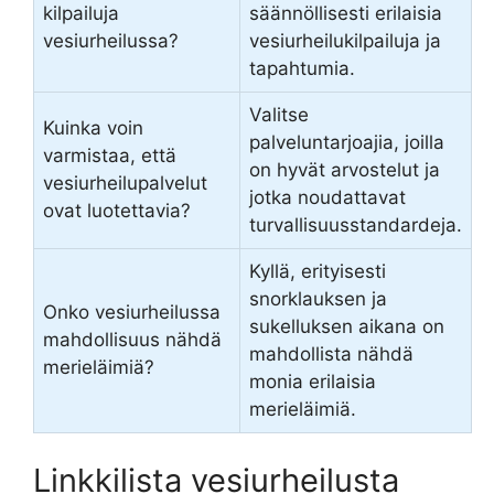
kilpailuja
säännöllisesti erilaisia
vesiurheilussa?
vesiurheilukilpailuja ja
tapahtumia.
Valitse
Kuinka voin
palveluntarjoajia, joilla
varmistaa, että
on hyvät arvostelut ja
vesiurheilupalvelut
jotka noudattavat
ovat luotettavia?
turvallisuusstandardeja.
Kyllä, erityisesti
snorklauksen ja
Onko vesiurheilussa
sukelluksen aikana on
mahdollisuus nähdä
mahdollista nähdä
merieläimiä?
monia erilaisia
merieläimiä.
Linkkilista vesiurheilusta