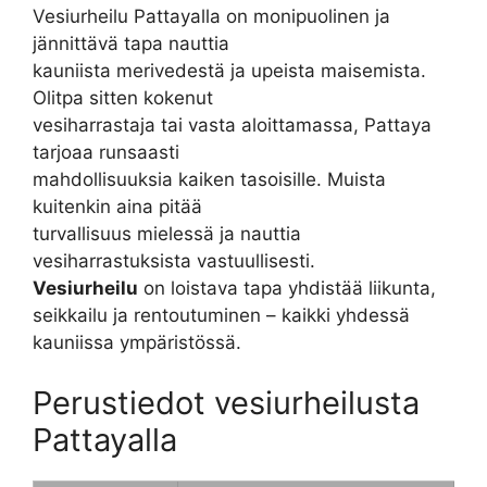
Vesiurheilu Pattayalla on monipuolinen ja
jännittävä tapa nauttia
kauniista merivedestä ja upeista maisemista.
Olitpa sitten kokenut
vesiharrastaja tai vasta aloittamassa, Pattaya
tarjoaa runsaasti
mahdollisuuksia kaiken tasoisille. Muista
kuitenkin aina pitää
turvallisuus mielessä ja nauttia
vesiharrastuksista vastuullisesti.
Vesiurheilu
on loistava tapa yhdistää liikunta,
seikkailu ja rentoutuminen – kaikki yhdessä
kauniissa ympäristössä.
Perustiedot vesiurheilusta
Pattayalla