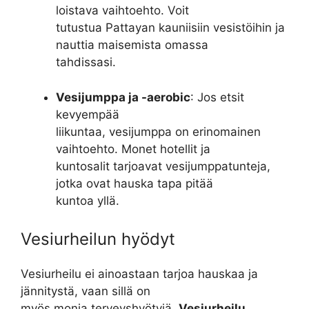
loistava vaihtoehto. Voit
tutustua Pattayan kauniisiin vesistöihin ja
nauttia maisemista omassa
tahdissasi.
Vesijumppa ja -aerobic
: Jos etsit
kevyempää
liikuntaa, vesijumppa on erinomainen
vaihtoehto. Monet hotellit ja
kuntosalit tarjoavat vesijumppatunteja,
jotka ovat hauska tapa pitää
kuntoa yllä.
Vesiurheilun hyödyt
Vesiurheilu ei ainoastaan tarjoa hauskaa ja
jännitystä, vaan sillä on
myös monia terveyshyötyjä.
Vesiurheilu