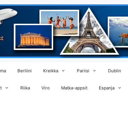
lma
Berliini
Kreikka
Pariisi
Dublin
t
Riika
Viro
Matka-appsit
Espanja