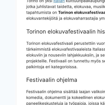
Torino on yksi
Italian
kulttuuripääkaupungei
jotka juhlistavat taidetta, elokuvaa, musiik
tapahtumista on
Torinon elokuvafestivaa
elokuvantekijöitä ja elokuvaharrastajia y
Torinon elokuvafestivaalin his
Torinon elokuvafestivaali perustettiin vu
tärkeimmistä elokuvafestivaaleista Italiassa
elokuviin ja nouseviin lahjakkuuksiin, ja se 
projekteille. Festivaali on tunnettu myös s
palkintoja eri kategorioissa.
Festivaalin ohjelma
Festivaalin ohjelma sisältää laajan valik
komedia, dokumentti ja kokeellinen eloku
paneelikeskusteluja ja työpajoja, joissa kä