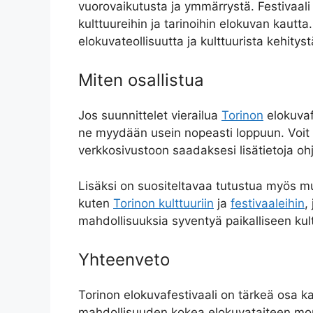
vuorovaikutusta ja ymmärrystä. Festivaali 
kulttuureihin ja tarinoihin elokuvan kautt
elokuvateollisuutta ja kulttuurista kehityst
Miten osallistua
Jos suunnittelet vierailua
Torinon
elokuvafe
ne myydään usein nopeasti loppuun. Voit m
verkkosivustoon saadaksesi lisätietoja ohje
Lisäksi on suositeltavaa tutustua myös muih
kuten
Torinon kulttuuriin
ja
festivaaleihin
,
mahdollisuuksia syventyä paikalliseen kult
Yhteenveto
Torinon elokuvafestivaali on tärkeä osa k
mahdollisuuden kokea elokuvataiteen moni