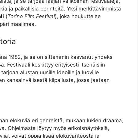
sta, ja se tarjoaa laajan valikoiman festivaaleja,
kia ja paikallisia perinteitä. Yksi merkittävimmistä
li
(
Torino Film Festival
), joka houkuttelee
mpäri maailmaa.
toria
onna 1982, ja se on sittemmin kasvanut yhdeksi
. Festivaali keskittyy erityisesti itsenäisiin
tarjoaa alustan uusille ideoille ja luoville
en kansainvälisestä kilpailusta, jossa jaetaan
oiman elokuvia eri genreistä, mukaan lukien draama,
va. Ohjelmasta löytyy myös erikoisnäytöksiä,
vijät voivat oppia lisää elokuvanteosta ja