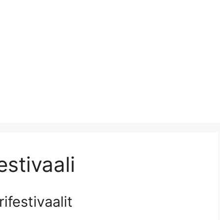
stivaali
ifestivaalit