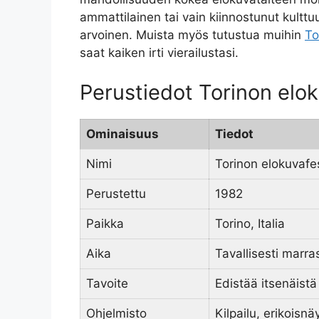
ammattilainen tai vain kiinnostunut kulttuu
arvoinen. Muista myös tutustua muihin
To
saat kaiken irti vierailustasi.
Perustiedot Torinon elok
Ominaisuus
Tiedot
Nimi
Torinon elokuvafes
Perustettu
1982
Paikka
Torino, Italia
Aika
Tavallisesti marr
Tavoite
Edistää itsenäistä
Ohjelmisto
Kilpailu, erikoisnä