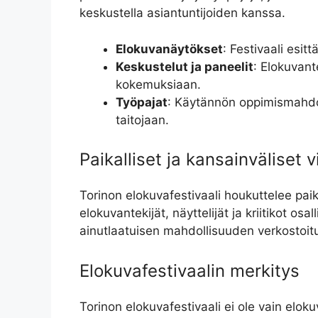
keskustella asiantuntijoiden kanssa.
Elokuvanäytökset
: Festivaali esit
Keskustelut ja paneelit
: Elokuvant
kokemuksiaan.
Työpajat
: Käytännön oppimismahdoll
taitojaan.
Paikalliset ja kansainväliset v
Torinon elokuvafestivaali houkuttelee paika
elokuvantekijät, näyttelijät ja kriitikot os
ainutlaatuisen mahdollisuuden verkostoitu
Elokuvafestivaalin merkitys
Torinon elokuvafestivaali ei ole vain elok