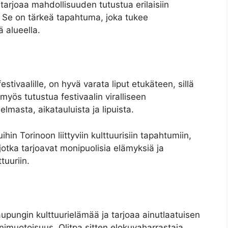
tarjoaa mahdollisuuden tutustua erilaisiin
a. Se on tärkeä tapahtuma, joka tukee
ä alueella.
stivaalille, on hyvä varata liput etukäteen, sillä
yös tutustua festivaalin viralliseen
lmasta, aikatauluista ja lipuista.
in Torinoon liittyviin kulttuurisiin tapahtumiin,
 jotka tarjoavat monipuolisia elämyksiä ja
tuuriin.
aupungin kulttuurielämää ja tarjoaa ainutlaatuisen
muotoisuus. Olitpa sitten elokuvaharrastaja,