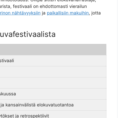
rista, festivaali on ehdottomasti vierailun
rinon nähtävyyksiin
ja
paikallisiin makuihin
, jotta
uvafestivaalista
tivaali
askuussa
 ja kansainvälistä elokuvatuotantoa
ytökset ja retrospektiivit