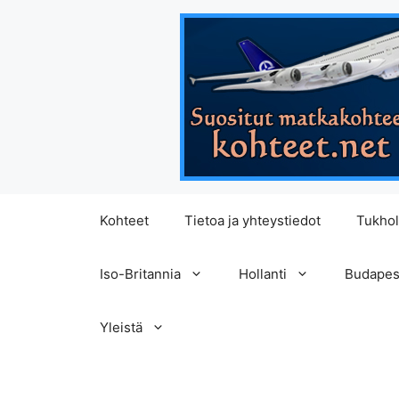
Siirry
Kohteet
Tietoa ja yhteystiedot
Tukho
sisältöön
Iso-Britannia
Hollanti
Budapes
Yleistä