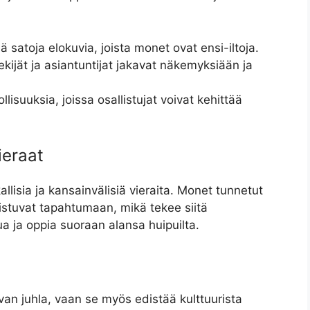
tää satoja elokuvia, joista monet ovat ensi-iltoja.
ekijät ja asiantuntijat jakavat näkemyksiään ja
isuuksia, joissa osallistujat voivat kehittää
ieraat
llisia ja kansainvälisiä vieraita. Monet tunnetut
allistuvat tapahtumaan, mikä tekee siitä
a ja oppia suoraan alansa huipuilta.
uvan juhla, vaan se myös edistää kulttuurista