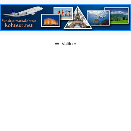
Siirry
Valikko
sisältöön