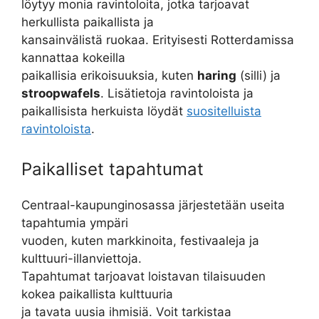
löytyy monia ravintoloita, jotka tarjoavat
herkullista paikallista ja
kansainvälistä ruokaa. Erityisesti Rotterdamissa
kannattaa kokeilla
paikallisia erikoisuuksia, kuten
haring
(silli) ja
stroopwafels
. Lisätietoja ravintoloista ja
paikallisista herkuista löydät
suositelluista
ravintoloista
.
Paikalliset tapahtumat
Centraal-kaupunginosassa järjestetään useita
tapahtumia ympäri
vuoden, kuten markkinoita, festivaaleja ja
kulttuuri-illanviettoja.
Tapahtumat tarjoavat loistavan tilaisuuden
kokea paikallista kulttuuria
ja tavata uusia ihmisiä. Voit tarkistaa