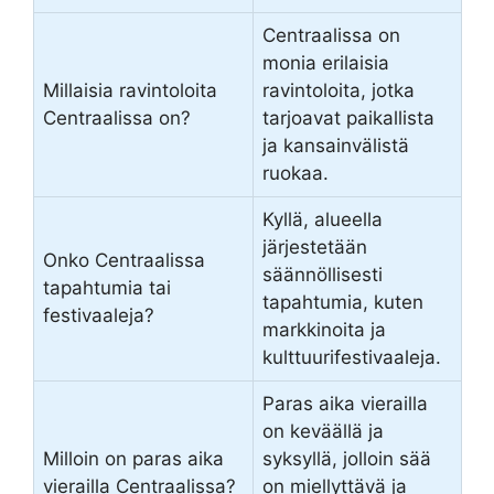
Centraalissa on
monia erilaisia
Millaisia ravintoloita
ravintoloita, jotka
Centraalissa on?
tarjoavat paikallista
ja kansainvälistä
ruokaa.
Kyllä, alueella
järjestetään
Onko Centraalissa
säännöllisesti
tapahtumia tai
tapahtumia, kuten
festivaaleja?
markkinoita ja
kulttuurifestivaaleja.
Paras aika vierailla
on keväällä ja
Milloin on paras aika
syksyllä, jolloin sää
vierailla Centraalissa?
on miellyttävä ja