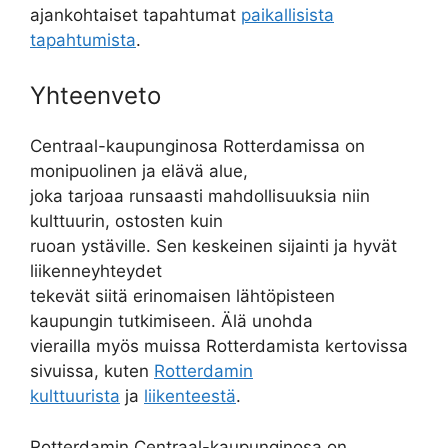
ajankohtaiset tapahtumat
paikallisista
tapahtumista
.
Yhteenveto
Centraal-kaupunginosa Rotterdamissa on
monipuolinen ja elävä alue,
joka tarjoaa runsaasti mahdollisuuksia niin
kulttuurin, ostosten kuin
ruoan ystäville. Sen keskeinen sijainti ja hyvät
liikenneyhteydet
tekevät siitä erinomaisen lähtöpisteen
kaupungin tutkimiseen. Älä unohda
vierailla myös muissa Rotterdamista kertovissa
sivuissa, kuten
Rotterdamin
kulttuurista
ja
liikenteestä
.
Rotterdamin Centraal-kaupunginosa on