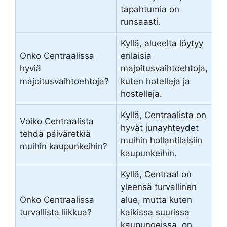
tapahtumia on
runsaasti.
Kyllä, alueelta löytyy
Onko Centraalissa
erilaisia
hyviä
majoitusvaihtoehtoja,
majoitusvaihtoehtoja?
kuten hotelleja ja
hostelleja.
Kyllä, Centraalista on
Voiko Centraalista
hyvät junayhteydet
tehdä päiväretkiä
muihin hollantilaisiin
muihin kaupunkeihin?
kaupunkeihin.
Kyllä, Centraal on
yleensä turvallinen
Onko Centraalissa
alue, mutta kuten
turvallista liikkua?
kaikissa suurissa
kaupungeissa, on