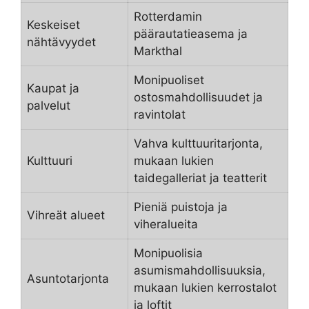
Rotterdamin
Keskeiset
päärautatieasema ja
nähtävyydet
Markthal
Monipuoliset
Kaupat ja
ostosmahdollisuudet ja
palvelut
ravintolat
Vahva kulttuuritarjonta,
Kulttuuri
mukaan lukien
taidegalleriat ja teatterit
Pieniä puistoja ja
Vihreät alueet
viheralueita
Monipuolisia
asumismahdollisuuksia,
Asuntotarjonta
mukaan lukien kerrostalot
ja loftit