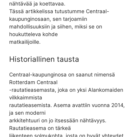
nähtävää ja koettavaa.
Tässä artikkelissa tutustumme Centraal-
kaupunginosaan, sen tarjoamiin
mahdollisuuksiin ja siihen, miksi se on
houkutteleva kohde
matkailijoille.
Historiallinen tausta
Centraal-kaupunginosa on saanut nimensä
Rotterdam Centraal
-rautatieasemasta, joka on yksi Alankomaiden
vilkkaimmista
rautatieasemista. Asema avattiin vuonna 2014,
ja sen moderni
arkkitehtuuri on jo itsessään nähtävyys.
Rautatieasema on tärkeä
liikenteen solmukohta, josta on hyvät yhteydet