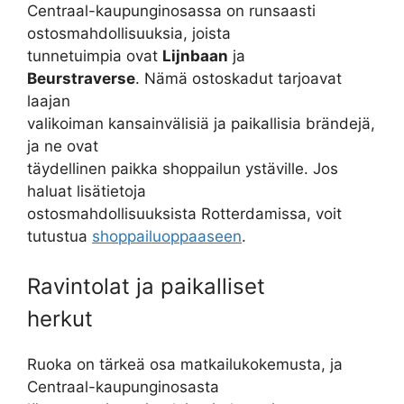
Centraal-kaupunginosassa on runsaasti
ostosmahdollisuuksia, joista
tunnetuimpia ovat
Lijnbaan
ja
Beurstraverse
. Nämä ostoskadut tarjoavat
laajan
valikoiman kansainvälisiä ja paikallisia brändejä,
ja ne ovat
täydellinen paikka shoppailun ystäville. Jos
haluat lisätietoja
ostosmahdollisuuksista Rotterdamissa, voit
tutustua
shoppailuoppaaseen
.
Ravintolat ja paikalliset
herkut
Ruoka on tärkeä osa matkailukokemusta, ja
Centraal-kaupunginosasta