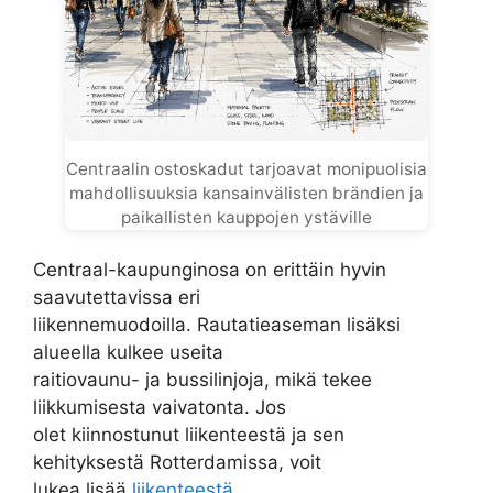
Centraalin ostoskadut tarjoavat monipuolisia
mahdollisuuksia kansainvälisten brändien ja
paikallisten kauppojen ystäville
Centraal-kaupunginosa on erittäin hyvin
saavutettavissa eri
liikennemuodoilla. Rautatieaseman lisäksi
alueella kulkee useita
raitiovaunu- ja bussilinjoja, mikä tekee
liikkumisesta vaivatonta. Jos
olet kiinnostunut liikenteestä ja sen
kehityksestä Rotterdamissa, voit
lukea lisää
liikenteestä
.