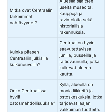
Alueella sijaitsee
useita museoita,
Mitkä ovat Centraalin
kauppoja ja
tärkeimmät
ravintoloita sekä
nähtävyydet?
historiallisia
rakennuksia.
Centraal on hyvin
saavutettavissa
Kuinka pääsen
junilla, busseilla ja
Centraaliin julkisilla
raitiovaunuilla, jotka
kulkuneuvoilla?
kulkevat alueen
kautta.
Kyllä, alueella on
Onko Centraalissa
monia liikkeitä ja
hyviä
ostoskeskuksia, jotka
ostosmahdollisuuksia?
tarjoavat laajan
valikoiman tuotteita.