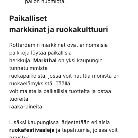
paljon huomiota.
Paikalliset
markkinat ja ruokakulttuuri
Rotterdamin markkinat ovat erinomaisia
paikkoja löytää paikallisia
herkkuja.
Markthal
on yksi kaupungin
tunnetuimmista
ruokapaikoista, jossa voit nauttia monista eri
ruokaelämyksistä. Täällä
voit maistella paikallisia tuotteita ja ostaa
tuoreita
raaka-aineita.
Lisäksi kaupungissa järjestetään erilaisia
ruokafestivaaleja
ja tapahtumia, joissa voit
tutustua