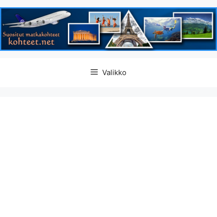
Siirry
Valikko
sisältöön