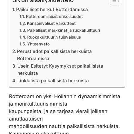
Paikalliset herkut Rotterdamissa
Rotterdamilaiset erikoisuudet
Kansainväliset vaikutteet
Paikalliset markkinat ja ruokakulttuuri
Ruokakulttuurin tulevaisuus
Yhteenveto
Perustiedot paikallisista herkuista
Rotterdamissa
Usein Esitetyt Kysymykset paikallisista
herkuista
Linkkilista paikallisista herkuista
Rotterdam on yksi Hollannin dynaamisimmista
ja monikulttuurisimmista
kaupungeista, ja se tarjoaa vierailijoilleen
ainutlaatuisen
mahdollisuuden nauttia paikallisista herkuista.
Kaupungin ruokakulttuuri