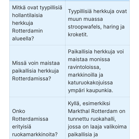
Mitkä ovat tyypillisiä
Tyypillisiä herkkuja ovat
hollantilaisia
muun muassa
herkkuja
stroopwafels, haring ja
Rotterdamin
kroketit.
alueella?
Paikallisia herkkuja voi
maistaa monissa
Missä voin maistaa
ravintoloissa,
paikallisia herkkuja
markkinoilla ja
Rotterdamissa?
katuruokakojuissa
ympäri kaupunkia.
Kyllä, esimerkiksi
Onko
Markthal Rotterdam on
Rotterdamissa
tunnettu ruokahalli,
erityisiä
jossa on laaja valikoima
ruokamarkkinoita?
paikallisia ja