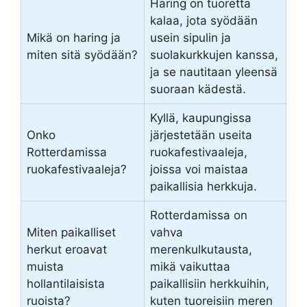
Haring on tuoretta
kalaa, jota syödään
Mikä on haring ja
usein sipulin ja
miten sitä syödään?
suolakurkkujen kanssa,
ja se nautitaan yleensä
suoraan kädestä.
Kyllä, kaupungissa
Onko
järjestetään useita
Rotterdamissa
ruokafestivaaleja,
ruokafestivaaleja?
joissa voi maistaa
paikallisia herkkuja.
Rotterdamissa on
Miten paikalliset
vahva
herkut eroavat
merenkulkutausta,
muista
mikä vaikuttaa
hollantilaisista
paikallisiin herkkuihin,
ruoista?
kuten tuoreisiin meren