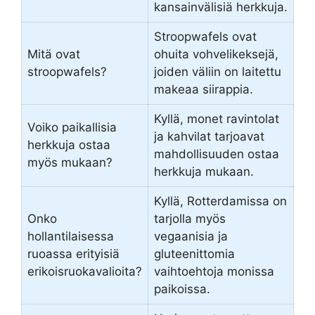
kansainvälisiä herkkuja.
Stroopwafels ovat
Mitä ovat
ohuita vohvelikeksejä,
stroopwafels?
joiden väliin on laitettu
makeaa siirappia.
Kyllä, monet ravintolat
Voiko paikallisia
ja kahvilat tarjoavat
herkkuja ostaa
mahdollisuuden ostaa
myös mukaan?
herkkuja mukaan.
Kyllä, Rotterdamissa on
Onko
tarjolla myös
hollantilaisessa
vegaanisia ja
ruoassa erityisiä
gluteenittomia
erikoisruokavalioita?
vaihtoehtoja monissa
paikoissa.