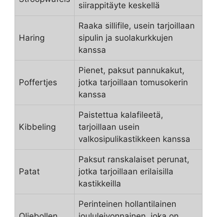
siirappitäyte keskellä
Raaka sillifile, usein tarjoillaan
Haring
sipulin ja suolakurkkujen
kanssa
Pienet, paksut pannukakut,
Poffertjes
jotka tarjoillaan tomusokerin
kanssa
Paistettua kalafileetä,
Kibbeling
tarjoillaan usein
valkosipulikastikkeen kanssa
Paksut ranskalaiset perunat,
Patat
jotka tarjoillaan erilaisilla
kastikkeilla
Perinteinen hollantilainen
Oliebollen
joululeivonnainen, joka on