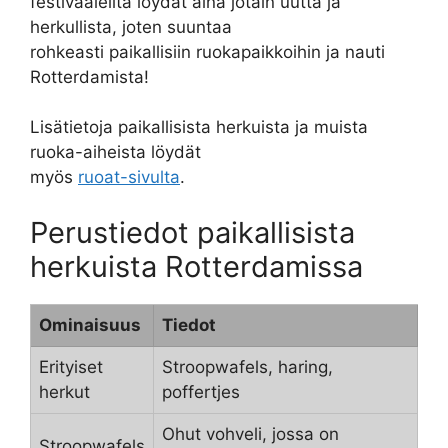
festivaaleilta löydät aina jotain uutta ja
herkullista, joten suuntaa
rohkeasti paikallisiin ruokapaikkoihin ja nauti
Rotterdamista!
Lisätietoja paikallisista herkuista ja muista
ruoka-aiheista löydät
myös
ruoat-sivulta
.
Perustiedot paikallisista
herkuista Rotterdamissa
Ominaisuus
Tiedot
Erityiset
Stroopwafels, haring,
herkut
poffertjes
Ohut vohveli, jossa on
Stroopwafels