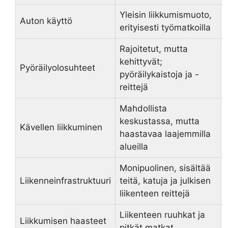
Yleisin liikkumismuoto,
Auton käyttö
erityisesti työmatkoilla
Rajoitetut, mutta
kehittyvät;
Pyöräilyolosuhteet
pyöräilykaistoja ja -
reittejä
Mahdollista
keskustassa, mutta
Kävellen liikkuminen
haastavaa laajemmilla
alueilla
Monipuolinen, sisältää
Liikenneinfrastruktuuri
teitä, katuja ja julkisen
liikenteen reittejä
Liikenteen ruuhkat ja
Liikkumisen haasteet
pitkät matkat