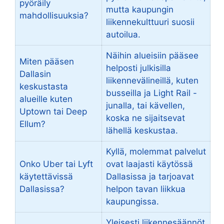
pyöräily
mutta kaupungin
mahdollisuuksia?
liikennekulttuuri suosii
autoilua.
Näihin alueisiin pääsee
Miten pääsen
helposti julkisilla
Dallasin
liikennevälineillä, kuten
keskustasta
busseilla ja Light Rail -
alueille kuten
junalla, tai kävellen,
Uptown tai Deep
koska ne sijaitsevat
Ellum?
lähellä keskustaa.
Kyllä, molemmat palvelut
Onko Uber tai Lyft
ovat laajasti käytössä
käytettävissä
Dallasissa ja tarjoavat
Dallasissa?
helpon tavan liikkua
kaupungissa.
Yleisesti liikennesäännöt