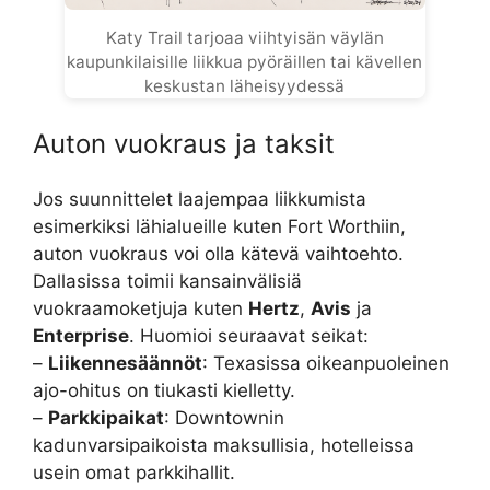
Katy Trail tarjoaa viihtyisän väylän
kaupunkilaisille liikkua pyöräillen tai kävellen
keskustan läheisyydessä
Auton vuokraus ja taksit
Jos suunnittelet laajempaa liikkumista
esimerkiksi lähialueille kuten Fort Worthiin,
auton vuokraus voi olla kätevä vaihtoehto.
Dallasissa toimii kansainvälisiä
vuokraamoketjuja kuten
Hertz
,
Avis
ja
Enterprise
. Huomioi seuraavat seikat:
–
Liikennesäännöt
: Texasissa oikeanpuoleinen
ajo-ohitus on tiukasti kielletty.
–
Parkkipaikat
: Downtownin
kadunvarsipaikoista maksullisia, hotelleissa
usein omat parkkihallit.