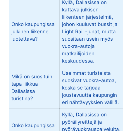
Kyllä, Dallasissa on
kattava julkisen
liikenteen järjestelmä,
Onko kaupungissa
johon kuuluvat bussit ja
julkinen liikenne
Light Rail -junat, mutta
luotettava?
suositaan usein myös
vuokra-autoja
matkailijoiden
keskuudessa.
Useimmat turisteista
Mikä on suosituin
suosivat vuokra-autoa,
tapa liikkua
koska se tarjoaa
Dallasissa
joustavuutta kaupungin
turistina?
eri nähtävyyksien välillä.
Kyllä, Dallasissa on
pyöräilyreittejä ja
Onko kaupungissa
pyörävuokrauspalveluita,