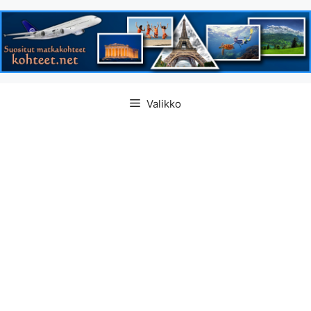
Siirry
Valikko
sisältöön