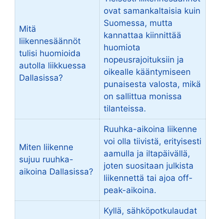
ovat samankaltaisia kuin
Suomessa, mutta
Mitä
kannattaa kiinnittää
liikennesäännöt
huomiota
tulisi huomioida
nopeusrajoituksiin ja
autolla liikkuessa
oikealle kääntymiseen
Dallasissa?
punaisesta valosta, mikä
on sallittua monissa
tilanteissa.
Ruuhka-aikoina liikenne
voi olla tiivistä, erityisesti
Miten liikenne
aamulla ja iltapäivällä,
sujuu ruuhka-
joten suositaan julkista
aikoina Dallasissa?
liikennettä tai ajoa off-
peak-aikoina.
Kyllä, sähköpotkulaudat