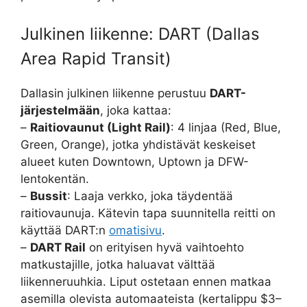
Julkinen liikenne: DART (Dallas
Area Rapid Transit)
Dallasin julkinen liikenne perustuu
DART-
järjestelmään
, joka kattaa:
–
Raitiovaunut (Light Rail)
: 4 linjaa (Red, Blue,
Green, Orange), jotka yhdistävät keskeiset
alueet kuten Downtown, Uptown ja DFW-
lentokentän.
–
Bussit
: Laaja verkko, joka täydentää
raitiovaunuja. Kätevin tapa suunnitella reitti on
käyttää DART:n
omatisivu
.
–
DART Rail
on erityisen hyvä vaihtoehto
matkustajille, jotka haluavat välttää
liikenneruuhkia. Liput ostetaan ennen matkaa
asemilla olevista automaateista (kertalippu $3–