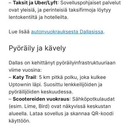
–
Taksit ja Uber/Lyft
: Sovelluspohjaiset palvelut
ovat yleisiä, ja perinteisiä taksifirmoja löytyy
lentokentiltä ja hotelleilta.
Lue lisää
autonvuokrauksesta Dallasissa
.
Pyöräily ja kävely
Dallas on kehittänyt pyöräilyinfrastruktuuriaan
viime vuosina:
–
Katy Trail
: 5 km pitkä polku, joka kulkee
Uptownin läpi. Suosittu lenkkeilijöiden ja
pyöräilijöiden keskuudessa.
–
Scootereiden vuokraus
: Sähköpotkulaudat
(esim. Lime, Bird) ovat näkyvissä keskustan
alueella. Lataa sovellus ja skannaa QR-koodi
käyttöön.