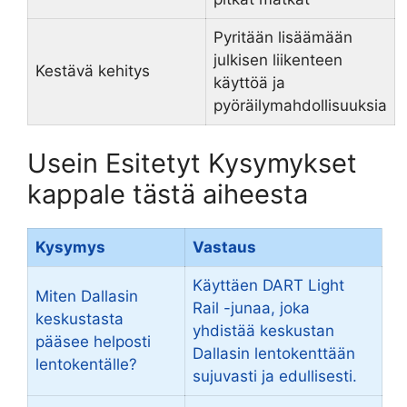
Pyritään lisäämään
julkisen liikenteen
Kestävä kehitys
käyttöä ja
pyöräilymahdollisuuksia
Usein Esitetyt Kysymykset
kappale tästä aiheesta
Kysymys
Vastaus
Käyttäen DART Light
Miten Dallasin
Rail -junaa, joka
keskustasta
yhdistää keskustan
pääsee helposti
Dallasin lentokenttään
lentokentälle?
sujuvasti ja edullisesti.