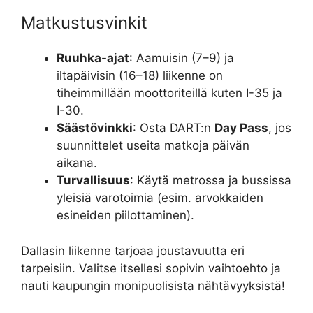
Matkustusvinkit
Ruuhka-ajat
: Aamuisin (7–9) ja
iltapäivisin (16–18) liikenne on
tiheimmillään moottoriteillä kuten I-35 ja
I-30.
Säästövinkki
: Osta DART:n
Day Pass
, jos
suunnittelet useita matkoja päivän
aikana.
Turvallisuus
: Käytä metrossa ja bussissa
yleisiä varotoimia (esim. arvokkaiden
esineiden piilottaminen).
Dallasin liikenne tarjoaa joustavuutta eri
tarpeisiin. Valitse itsellesi sopivin vaihtoehto ja
nauti kaupungin monipuolisista nähtävyyksistä!