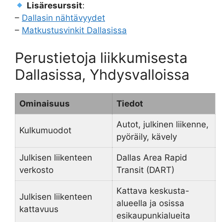
Lisäresurssit
:
–
Dallasin nähtävyydet
–
Matkustusvinkit Dallasissa
Perustietoja liikkumisesta
Dallasissa, Yhdysvalloissa
Ominaisuus
Tiedot
Autot, julkinen liikenne,
Kulkumuodot
pyöräily, kävely
Julkisen liikenteen
Dallas Area Rapid
verkosto
Transit (DART)
Kattava keskusta-
Julkisen liikenteen
alueella ja osissa
kattavuus
esikaupunkialueita