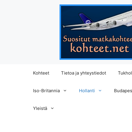
Siirry
Kohteet
Tietoa ja yhteystiedot
Tukho
sisältöön
Iso-Britannia
Hollanti
Budapes
Yleistä