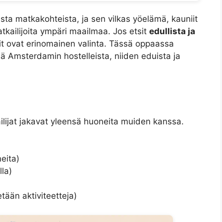
a matkakohteista, ja sen vilkas yöelämä, kauniit
atkailijoita ympäri maailmaa. Jos etsit
edullista ja
lit ovat erinomainen valinta. Tässä oppaassa
ää Amsterdamin hostelleista, niiden eduista ja
ilijat jakavat yleensä huoneita muiden kanssa.
eita)
lla)
etään aktiviteetteja)