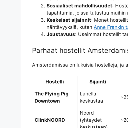
Sosiaaliset mahdollisuudet
: Hoste
tapahtumia, joissa tutustuu muihin m
Keskeiset sijainnit
: Monet hostellit
nähtävyyksiä, kuten
Anne Frankin t
Joustavuus
: Useimmat hostellit tar
Parhaat hostellit Amsterdam
Amsterdamissa on lukuisia hostelleja, ja 
Hostelli
Sijainti
The Flying Pig
Lähellä
~2
Downtown
keskustaa
Noord
ClinkNOORD
(yhteydet
~2
keskustaan)