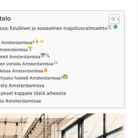
telo
sa: Edullinen ja sosiaalinen majoitusvaihtoehto
lli Amsterdamissa?
 Amsterdamissa
vinkit Amsterdamissa
llien vertailu Amsterdamissa
lleissa Amsterdamissa
ttaako hostelli Amsterdamissa?
eista Amsterdamissa
ykset kappale tästä aiheesta
ista Amsterdamissa