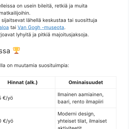
lleissa on usein bileitä, retkiä ja muita
atkailijoihin.
 sijaitsevat lähellä keskustaa tai suosittuja
aloa
tai
Van Gogh -museota
.
joavat lyhyitä ja pitkiä majoitusjaksoja.
issa
alla on muutamia suosituimpia:
Hinnat (alk.)
Ominaisuudet
Ilmainen aamiainen,
5 €/yö
baari, rento ilmapiiri
Moderni design,
0 €/yö
yhteiset tilat, ilmaiset
aktiviteetit