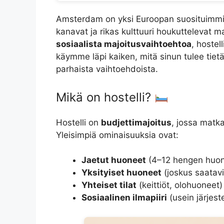
Amsterdam on yksi Euroopan suosituimmist
kanavat ja rikas kulttuuri houkuttelevat m
sosiaalista majoitusvaihtoehtoa
, hostel
käymme läpi kaiken, mitä sinun tulee tiet
parhaista vaihtoehdoista.
Mikä on hostelli?
Hostelli on
budjettimajoitus
, jossa matka
Yleisimpiä ominaisuuksia ovat:
Jaetut huoneet
(4–12 hengen huon
Yksityiset huoneet
(joskus saatavi
Yhteiset tilat
(keittiöt, olohuoneet)
Sosiaalinen ilmapiiri
(usein järjest