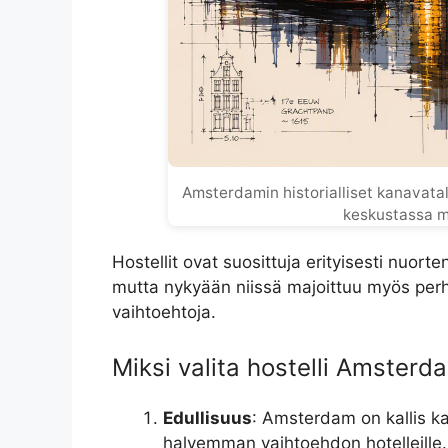
Amsterdamin historialliset kanavata
keskustassa maj
Hostellit ovat suosittuja erityisesti nuor
mutta nykyään niissä majoittuu myös perheit
vaihtoehtoja.
Miksi valita hostelli Amster
Edullisuus
: Amsterdam on kallis ka
halvemman vaihtoehdon hotelleille.