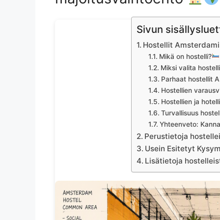
Sivun sisällysluet
Hostellit Amsterdamis
Mikä on hostelli?
Miksi valita hoste
Parhaat hostellit
Hostellien varaus
Hostellien ja hote
Turvallisuus hoste
Yhteenveto: Kanna
Perustietoja hostell
Usein Esitetyt Kysym
Lisätietoja hostelle