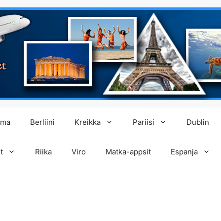
lma
Berliini
Kreikka
Pariisi
Dublin
t
Riika
Viro
Matka-appsit
Espanja