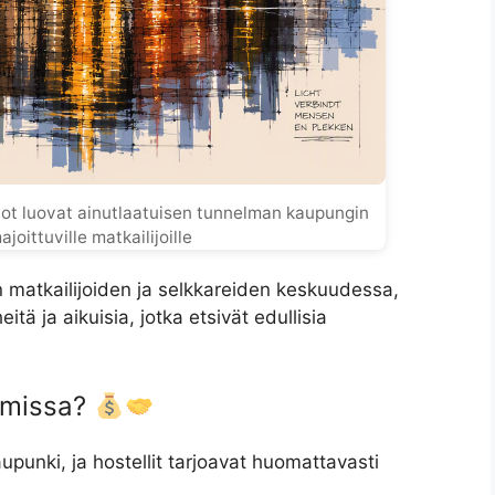
lot luovat ainutlaatuisen tunnelman kaupungin
oittuville matkailijoille
ten matkailijoiden ja selkkareiden keskuudessa,
ä ja aikuisia, jotka etsivät edullisia
damissa?
upunki, ja hostellit tarjoavat huomattavasti