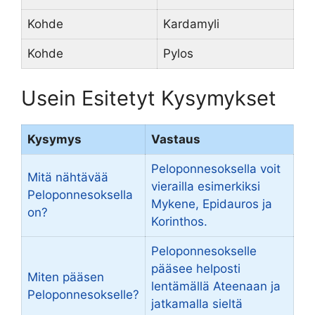
Kohde
Kardamyli
Kohde
Pylos
Usein Esitetyt Kysymykset
Kysymys
Vastaus
Peloponnesoksella voit
Mitä nähtävää
vierailla esimerkiksi
Peloponnesoksella
Mykene, Epidauros ja
on?
Korinthos.
Peloponnesokselle
pääsee helposti
Miten pääsen
lentämällä Ateenaan ja
Peloponnesokselle?
jatkamalla sieltä