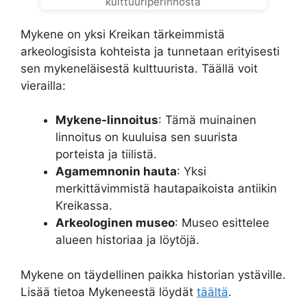
kulttuuriperinnöstä
Mykene on yksi Kreikan tärkeimmistä
arkeologisista kohteista ja tunnetaan erityisesti
sen mykeneläisestä kulttuurista. Täällä voit
vierailla:
Mykene-linnoitus
: Tämä muinainen
linnoitus on kuuluisa sen suurista
porteista ja tiilistä.
Agamemnonin hauta
: Yksi
merkittävimmistä hautapaikoista antiikin
Kreikassa.
Arkeologinen museo
: Museo esittelee
alueen historiaa ja löytöjä.
Mykene on täydellinen paikka historian ystäville.
Lisää tietoa Mykeneestä löydät
täältä
.