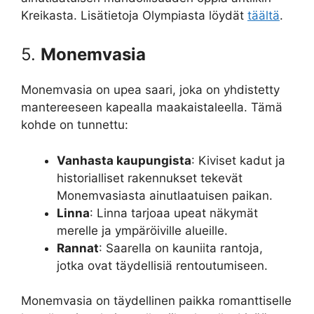
Kreikasta. Lisätietoja Olympiasta löydät
täältä
.
5.
Monemvasia
Monemvasia on upea saari, joka on yhdistetty
mantereeseen kapealla maakaistaleella. Tämä
kohde on tunnettu:
Vanhasta kaupungista
: Kiviset kadut ja
historialliset rakennukset tekevät
Monemvasiasta ainutlaatuisen paikan.
Linna
: Linna tarjoaa upeat näkymät
merelle ja ympäröiville alueille.
Rannat
: Saarella on kauniita rantoja,
jotka ovat täydellisiä rentoutumiseen.
Monemvasia on täydellinen paikka romanttiselle