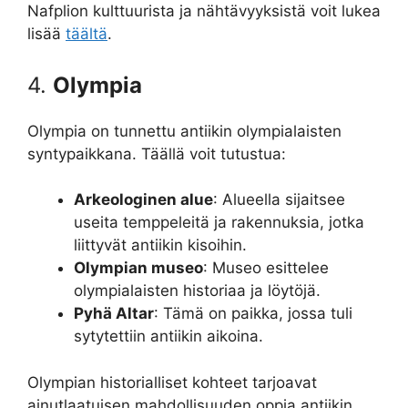
Nafplion kulttuurista ja nähtävyyksistä voit lukea
lisää
täältä
.
4.
Olympia
Olympia on tunnettu antiikin olympialaisten
syntypaikkana. Täällä voit tutustua:
Arkeologinen alue
: Alueella sijaitsee
useita temppeleitä ja rakennuksia, jotka
liittyvät antiikin kisoihin.
Olympian museo
: Museo esittelee
olympialaisten historiaa ja löytöjä.
Pyhä Altar
: Tämä on paikka, jossa tuli
sytytettiin antiikin aikoina.
Olympian historialliset kohteet tarjoavat
ainutlaatuisen mahdollisuuden oppia antiikin