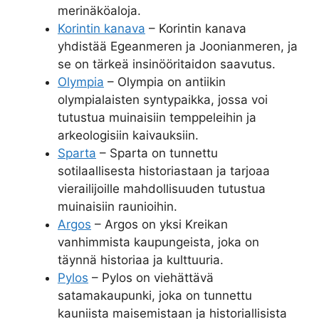
merinäköaloja.
Korintin kanava
– Korintin kanava
yhdistää Egeanmeren ja Joonianmeren, ja
se on tärkeä insinööritaidon saavutus.
Olympia
– Olympia on antiikin
olympialaisten syntypaikka, jossa voi
tutustua muinaisiin temppeleihin ja
arkeologisiin kaivauksiin.
Sparta
– Sparta on tunnettu
sotilaallisesta historiastaan ja tarjoaa
vierailijoille mahdollisuuden tutustua
muinaisiin raunioihin.
Argos
– Argos on yksi Kreikan
vanhimmista kaupungeista, joka on
täynnä historiaa ja kulttuuria.
Pylos
– Pylos on viehättävä
satamakaupunki, joka on tunnettu
kauniista maisemistaan ja historiallisista