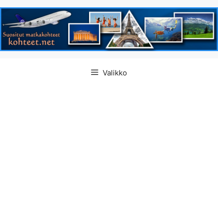
Siirry
Valikko
sisältöön