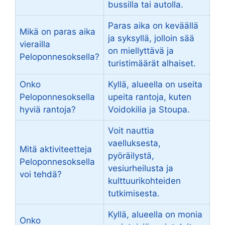
bussilla tai autolla.
Paras aika on keväällä
Mikä on paras aika
ja syksyllä, jolloin sää
vierailla
on miellyttävä ja
Peloponnesoksella?
turistimäärät alhaiset.
Onko
Kyllä, alueella on useita
Peloponnesoksella
upeita rantoja, kuten
hyviä rantoja?
Voidokilia ja Stoupa.
Voit nauttia
vaelluksesta,
Mitä aktiviteetteja
pyöräilystä,
Peloponnesoksella
vesiurheilusta ja
voi tehdä?
kulttuurikohteiden
tutkimisesta.
Kyllä, alueella on monia
Onko