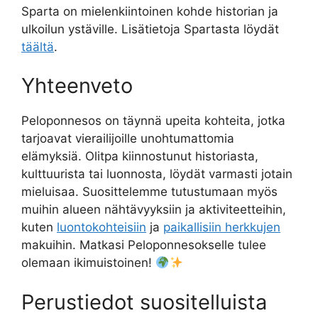
Sparta on mielenkiintoinen kohde historian ja
ulkoilun ystäville. Lisätietoja Spartasta löydät
täältä
.
Yhteenveto
Peloponnesos on täynnä upeita kohteita, jotka
tarjoavat vierailijoille unohtumattomia
elämyksiä. Olitpa kiinnostunut historiasta,
kulttuurista tai luonnosta, löydät varmasti jotain
mieluisaa. Suosittelemme tutustumaan myös
muihin alueen nähtävyyksiin ja aktiviteetteihin,
kuten
luontokohteisiin
ja
paikallisiin herkkujen
makuihin. Matkasi Peloponnesokselle tulee
olemaan ikimuistoinen!
Perustiedot suositelluista