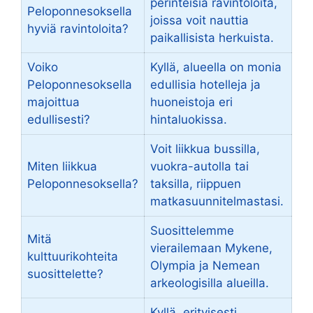
perinteisiä ravintoloita,
Peloponnesoksella
joissa voit nauttia
hyviä ravintoloita?
paikallisista herkuista.
Voiko
Kyllä, alueella on monia
Peloponnesoksella
edullisia hotelleja ja
majoittua
huoneistoja eri
edullisesti?
hintaluokissa.
Voit liikkua bussilla,
Miten liikkua
vuokra-autolla tai
Peloponnesoksella?
taksilla, riippuen
matkasuunnitelmastasi.
Suosittelemme
Mitä
vierailemaan Mykene,
kulttuurikohteita
Olympia ja Nemean
suosittelette?
arkeologisilla alueilla.
Kyllä, erityisesti