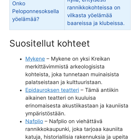
Onko
rannikkokohteissa on
Peloponnesoksella
vilkasta yöelämää
yöelämää?
baareissa ja klubeissa.
Suositellut kohteet
Mykene
– Mykene on yksi Kreikan
merkittävimmistä arkeologisista
kohteista, joka tunnetaan muinaisista
palatseistaan ja kulttuuristaan.
Epidauroksen teatteri
– Tämä antiikin
aikainen teatteri on kuuluisa
erinomaisesta akustiikastaan ja kauniista
ympäristöstään.
Nafplio
– Nafplio on viehättävä
rannikkokaupunki, joka tarjoaa kauniita
katuja, historiallisia rakennuksia ja upeita