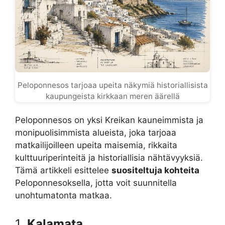
Peloponnesos tarjoaa upeita näkymiä historiallisista
kaupungeista kirkkaan meren äärellä
Peloponnesos on yksi Kreikan kauneimmista ja
monipuolisimmista alueista, joka tarjoaa
matkailijoilleen upeita maisemia, rikkaita
kulttuuriperinteitä ja historiallisia nähtävyyksiä.
Tämä artikkeli esittelee
suositeltuja kohteita
Peloponnesoksella, jotta voit suunnitella
unohtumatonta matkaa.
1.
Kalamata