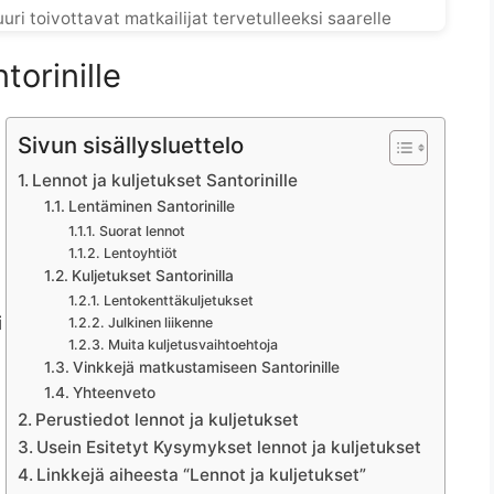
ri toivottavat matkailijat tervetulleeksi saarelle
torinille
Sivun sisällysluettelo
Lennot ja kuljetukset Santorinille
Lentäminen Santorinille
Suorat lennot
Lentoyhtiöt
Kuljetukset Santorinilla
Lentokenttäkuljetukset
i
Julkinen liikenne
Muita kuljetusvaihtoehtoja
Vinkkejä matkustamiseen Santorinille
Yhteenveto
Perustiedot lennot ja kuljetukset
Usein Esitetyt Kysymykset lennot ja kuljetukset
Linkkejä aiheesta “Lennot ja kuljetukset”