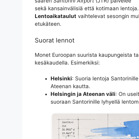
saaren
Santorini Airport
(JTR) palvelee
sekä kansainvälisiä että kotimaan lentoja.
Lentoaikataulut
vaihtelevat sesongin muk
etukäteen.
Suorat lennot
Monet Euroopan suurista kaupungeista tarjo
kesäkaudella. Esimerkiksi:
Helsinki
: Suoria lentoja Santorinill
Ateenan kautta.
Helsingin ja Ateenan väli
: On usei
suoraan Santorinille lyhyellä lentom