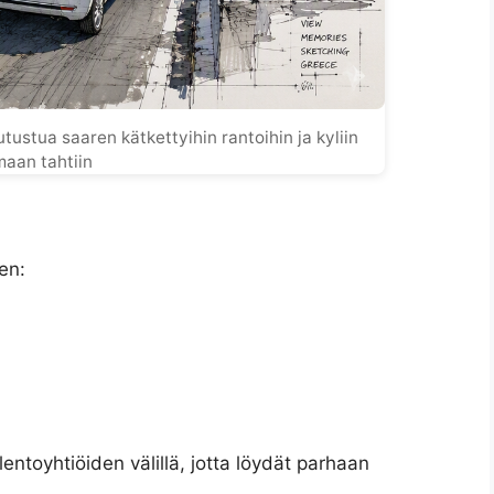
ustua saaren kätkettyihin rantoihin ja kyliin
aan tahtiin
ten:
 lentoyhtiöiden välillä, jotta löydät parhaan