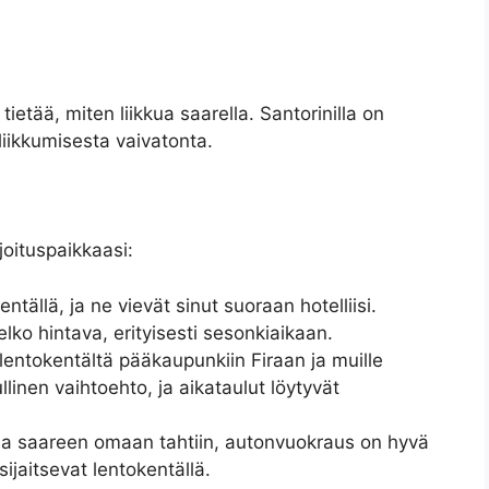
tietää, miten liikkua saarella. Santorinilla on
liikkumisesta vaivatonta.
oituspaikkaasi:
entällä, ja ne vievät sinut suoraan hotelliisi.
lko hintava, erityisesti sesonkiaikaan.
 lentokentältä pääkaupunkiin Firaan ja muille
llinen vaihtoehto, ja aikataulut löytyvät
tua saareen omaan tahtiin, autonvuokraus on hyvä
jaitsevat lentokentällä.