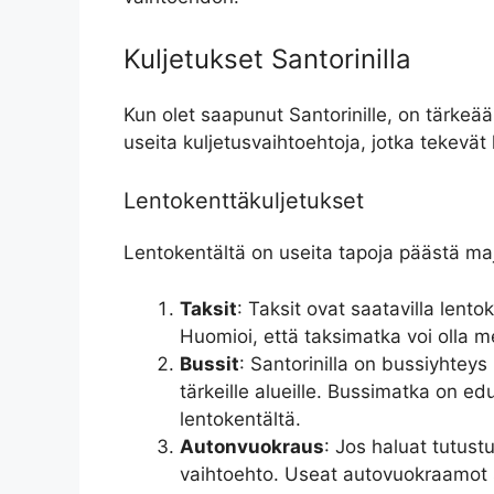
Kuljetukset Santorinilla
Kun olet saapunut Santorinille, on tärkeää 
useita kuljetusvaihtoehtoja, jotka tekevät 
Lentokenttäkuljetukset
Lentokentältä on useita tapoja päästä maj
Taksit
: Taksit ovat saatavilla lentok
Huomioi, että taksimatka voi olla me
Bussit
: Santorinilla on bussiyhteys
tärkeille alueille. Bussimatka on edu
lentokentältä.
Autonvuokraus
: Jos haluat tutus
vaihtoehto. Useat autovuokraamot si