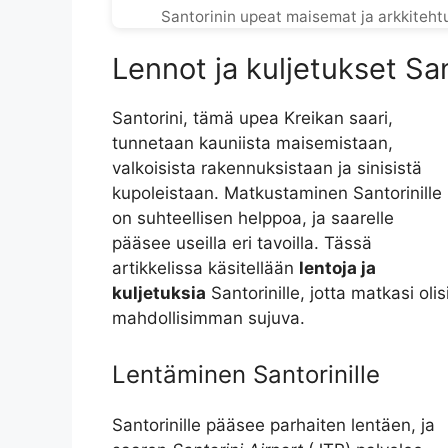
Santorinin upeat maisemat ja arkkitehtuu
Lennot ja kuljetukset San
Santorini, tämä upea Kreikan saari,
tunnetaan kauniista maisemistaan,
valkoisista rakennuksistaan ja sinisistä
kupoleistaan. Matkustaminen Santorinille
on suhteellisen helppoa, ja saarelle
pääsee useilla eri tavoilla. Tässä
artikkelissa käsitellään
lentoja ja
kuljetuksia
Santorinille, jotta matkasi olis
mahdollisimman sujuva.
Lentäminen Santorinille
Santorinille pääsee parhaiten lentäen, ja