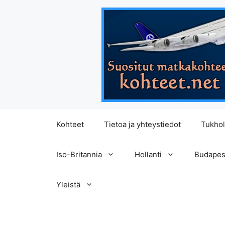
Siirry
Kohteet
Tietoa ja yhteystiedot
Tukho
sisältöön
Iso-Britannia
Hollanti
Budapes
Yleistä