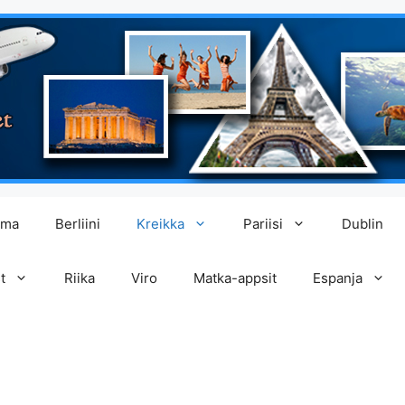
lma
Berliini
Kreikka
Pariisi
Dublin
t
Riika
Viro
Matka-appsit
Espanja