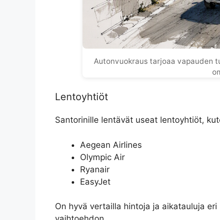
Autonvuokraus tarjoaa vapauden tut
om
Lentoyhtiöt
Santorinille lentävät useat lentoyhtiöt, ku
Aegean Airlines
Olympic Air
Ryanair
EasyJet
On hyvä vertailla hintoja ja aikatauluja eri
vaihtoehdon.