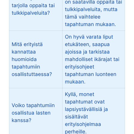
on saatavilla oppaita tai
tarjolla oppaita tai
tulkkipalveluita, mutta
tulkkipalveluita?
tämä vaihtelee
tapahtuman mukaan.
On hyvä varata liput
Mitä erityistä
etukäteen, saapua
kannattaa
ajoissa ja tarkistaa
huomioida
mahdolliset ikärajat tai
tapahtumiin
erityisohjeet
osallistuttaessa?
tapahtuman luonteen
mukaan.
Kyllä, monet
tapahtumat ovat
Voiko tapahtumiin
lapsiystävällisiä ja
osallistua lasten
sisältävät
kanssa?
erityisohjelmaa
perheille.