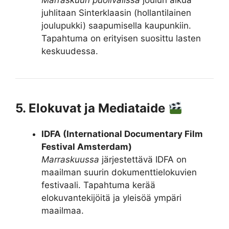
Marraskuun puolivälissä
joulun alkua
juhlitaan Sinterklaasin (hollantilainen
joulupukki) saapumisella kaupunkiin.
Tapahtuma on erityisen suosittu lasten
keskuudessa.
5. Elokuvat ja Mediataide
IDFA (International Documentary Film
Festival Amsterdam)
Marraskuussa
järjestettävä IDFA on
maailman suurin dokumenttielokuvien
festivaali. Tapahtuma kerää
elokuvantekijöitä ja yleisöä ympäri
maailmaa.