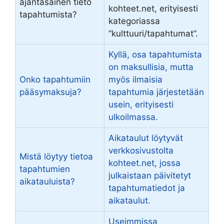
ajantasainen tieto
kohteet.net, erityisesti
tapahtumista?
kategoriassa
”kulttuuri/tapahtumat”.
Kyllä, osa tapahtumista
on maksullisia, mutta
Onko tapahtumiin
myös ilmaisia
pääsymaksuja?
tapahtumia järjestetään
usein, erityisesti
ulkoilmassa.
Aikataulut löytyvät
verkkosivustolta
Mistä löytyy tietoa
kohteet.net, jossa
tapahtumien
julkaistaan päivitetyt
aikatauluista?
tapahtumatiedot ja
aikataulut.
Useimmissa