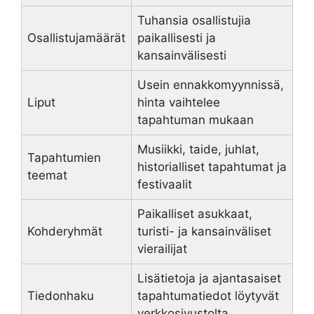
Tuhansia osallistujia
Osallistujamäärät
paikallisesti ja
kansainvälisesti
Usein ennakkomyynnissä,
Liput
hinta vaihtelee
tapahtuman mukaan
Musiikki, taide, juhlat,
Tapahtumien
historialliset tapahtumat ja
teemat
festivaalit
Paikalliset asukkaat,
Kohderyhmät
turisti- ja kansainväliset
vierailijat
Lisätietoja ja ajantasaiset
Tiedonhaku
tapahtumatiedot löytyvät
verkkosivustolta