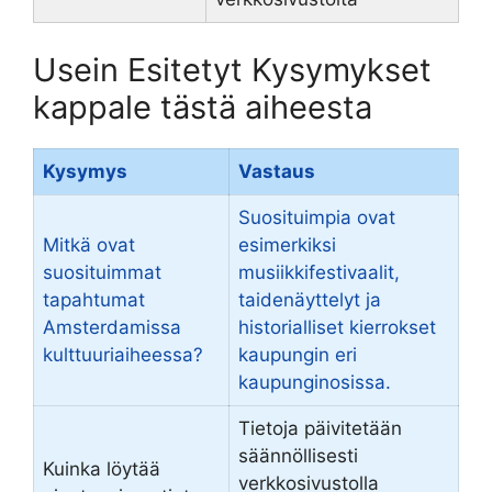
Usein Esitetyt Kysymykset
kappale tästä aiheesta
Kysymys
Vastaus
Suosituimpia ovat
Mitkä ovat
esimerkiksi
suosituimmat
musiikkifestivaalit,
tapahtumat
taidenäyttelyt ja
Amsterdamissa
historialliset kierrokset
kulttuuriaiheessa?
kaupungin eri
kaupunginosissa.
Tietoja päivitetään
säännöllisesti
Kuinka löytää
verkkosivustolla