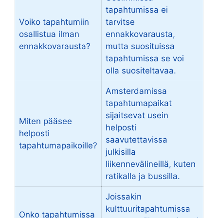
tapahtumissa ei
Voiko tapahtumiin
tarvitse
osallistua ilman
ennakkovarausta,
ennakkovarausta?
mutta suosituissa
tapahtumissa se voi
olla suositeltavaa.
Amsterdamissa
tapahtumapaikat
sijaitsevat usein
Miten pääsee
helposti
helposti
saavutettavissa
tapahtumapaikoille?
julkisilla
liikennevälineillä, kuten
ratikalla ja bussilla.
Joissakin
kulttuuritapahtumissa
Onko tapahtumissa