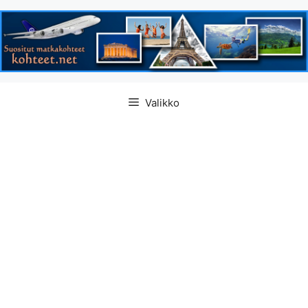
Siirry
Valikko
sisältöön