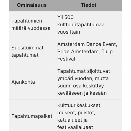
Ominaisuus
Tiedot
Yli 500
Tapahtumien
kulttuuritapahtumaa
määrä vuodessa
vuosittain
Amsterdam Dance Event,
Suosituimmat
Pride Amsterdam, Tulip
tapahtumat
Festival
Tapahtumat sijoittuvat
ympäri vuoden, mutta
Ajankohta
suurin osa keskittyy
kevääseen ja kesään
Kulttuurikeskukset,
museot, puistot,
Tapahtumapaikat
katualueet ja
festivaalialueet