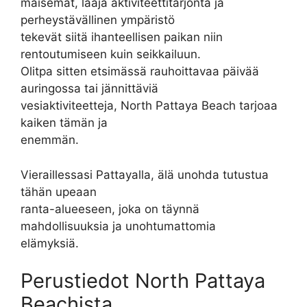
maisemat, laaja aktiviteettitarjonta ja
perheystävällinen ympäristö
tekevät siitä ihanteellisen paikan niin
rentoutumiseen kuin seikkailuun.
Olitpa sitten etsimässä rauhoittavaa päivää
auringossa tai jännittäviä
vesiaktiviteetteja, North Pattaya Beach tarjoaa
kaiken tämän ja
enemmän.
Vieraillessasi Pattayalla, älä unohda tutustua
tähän upeaan
ranta-alueeseen, joka on täynnä
mahdollisuuksia ja unohtumattomia
elämyksiä.
Perustiedot North Pattaya
Beachista