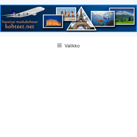
Siirry
Valikko
sisältöön