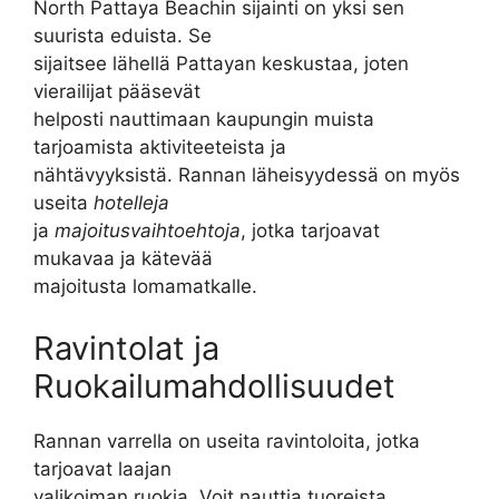
North Pattaya Beachin sijainti on yksi sen
suurista eduista. Se
sijaitsee lähellä Pattayan keskustaa, joten
vierailijat pääsevät
helposti nauttimaan kaupungin muista
tarjoamista aktiviteeteista ja
nähtävyyksistä. Rannan läheisyydessä on myös
useita
hotelleja
ja
majoitusvaihtoehtoja
, jotka tarjoavat
mukavaa ja kätevää
majoitusta lomamatkalle.
Ravintolat ja
Ruokailumahdollisuudet
Rannan varrella on useita ravintoloita, jotka
tarjoavat laajan
valikoiman ruokia. Voit nauttia tuoreista