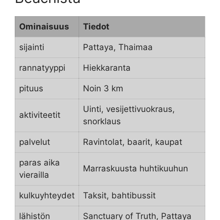
Ominaisuus
Tiedot
sijainti
Pattaya, Thaimaa
rannatyyppi
Hiekkaranta
pituus
Noin 3 km
Uinti, vesijettivuokraus,
aktiviteetit
snorklaus
palvelut
Ravintolat, baarit, kaupat
paras aika
Marraskuusta huhtikuuhun
vierailla
kulkuyhteydet
Taksit, bahtibussit
lähistön
Sanctuary of Truth, Pattaya