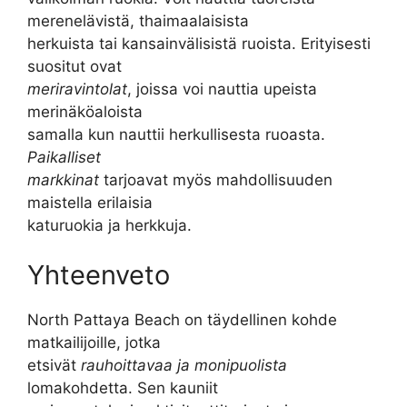
merenelävistä, thaimaalaisista
herkuista tai kansainvälisistä ruoista. Erityisesti
suositut ovat
meriravintolat
, joissa voi nauttia upeista
merinäköaloista
samalla kun nauttii herkullisesta ruoasta.
Paikalliset
markkinat
tarjoavat myös mahdollisuuden
maistella erilaisia
katuruokia ja herkkuja.
Yhteenveto
North Pattaya Beach on täydellinen kohde
matkailijoille, jotka
etsivät
rauhoittavaa ja monipuolista
lomakohdetta. Sen kauniit