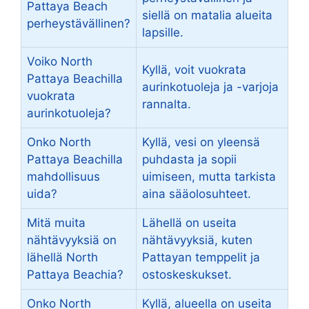
Pattaya Beach
siellä on matalia alueita
perheystävällinen?
lapsille.
Voiko North
Kyllä, voit vuokrata
Pattaya Beachilla
aurinkotuoleja ja -varjoja
vuokrata
rannalta.
aurinkotuoleja?
Onko North
Kyllä, vesi on yleensä
Pattaya Beachilla
puhdasta ja sopii
mahdollisuus
uimiseen, mutta tarkista
uida?
aina sääolosuhteet.
Mitä muita
Lähellä on useita
nähtävyyksiä on
nähtävyyksiä, kuten
lähellä North
Pattayan temppelit ja
Pattaya Beachia?
ostoskeskukset.
Onko North
Kyllä, alueella on useita