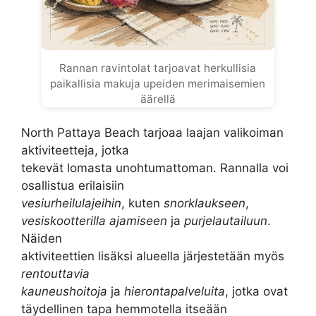
Rannan ravintolat tarjoavat herkullisia
paikallisia makuja upeiden merimaisemien
äärellä
North Pattaya Beach tarjoaa laajan valikoiman
aktiviteetteja, jotka
tekevät lomasta unohtumattoman. Rannalla voi
osallistua erilaisiin
vesiurheilulajeihin
, kuten
snorklaukseen
,
vesiskootterilla ajamiseen
ja
purjelautailuun
.
Näiden
aktiviteettien lisäksi alueella järjestetään myös
rentouttavia
kauneushoitoja
ja
hierontapalveluita
, jotka ovat
täydellinen tapa hemmotella itseään