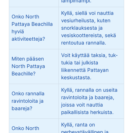
lämpimämpi.
Kyllä, siellä voi nauttia
Onko North
vesiurheilusta, kuten
Pattaya Beachilla
snorklauksesta ja
hyviä
vesiskoottereista, sekä
aktiviteetteja?
rentoutua rannalla.
Voit käyttää taksia, tuk-
Miten pääsen
tukia tai julkista
North Pattaya
liikennettä Pattayan
Beachille?
keskustasta.
Kyllä, rannalla on useita
Onko rannalla
ravintoloita ja baareja,
ravintoloita ja
joissa voit nauttia
baareja?
paikallisista herkuista.
Kyllä, ranta on
Onko North
perheystävällinen ja