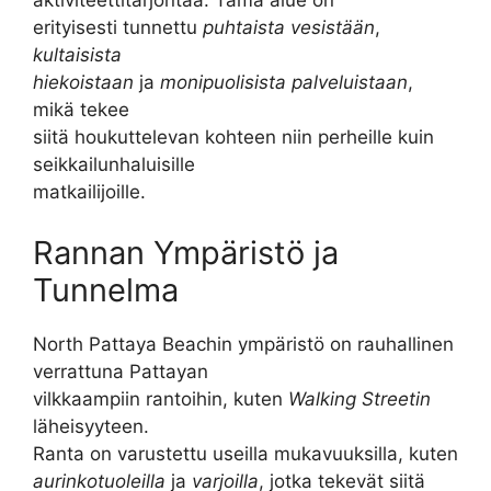
aktiviteettitarjontaa. Tämä alue on
erityisesti tunnettu
puhtaista vesistään
,
kultaisista
hiekoistaan
ja
monipuolisista palveluistaan
,
mikä tekee
siitä houkuttelevan kohteen niin perheille kuin
seikkailunhaluisille
matkailijoille.
Rannan Ympäristö ja
Tunnelma
North Pattaya Beachin ympäristö on rauhallinen
verrattuna Pattayan
vilkkaampiin rantoihin, kuten
Walking Streetin
läheisyyteen.
Ranta on varustettu useilla mukavuuksilla, kuten
aurinkotuoleilla
ja
varjoilla
, jotka tekevät siitä