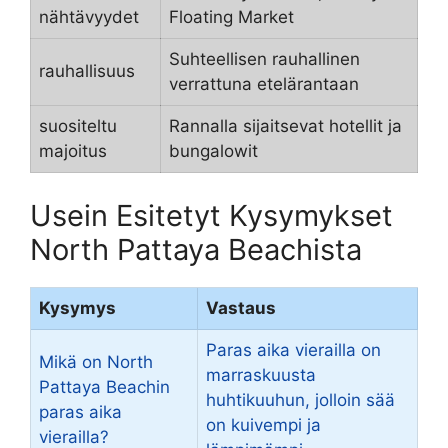
nähtävyydet
Floating Market
Suhteellisen rauhallinen
rauhallisuus
verrattuna etelärantaan
suositeltu
Rannalla sijaitsevat hotellit ja
majoitus
bungalowit
Usein Esitetyt Kysymykset
North Pattaya Beachista
Kysymys
Vastaus
Paras aika vierailla on
Mikä on North
marraskuusta
Pattaya Beachin
huhtikuuhun, jolloin sää
paras aika
on kuivempi ja
vierailla?