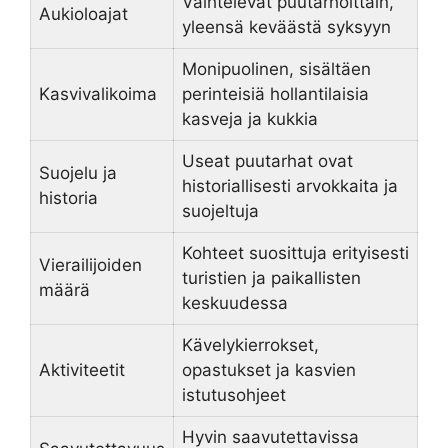
Vaihtelevat puutarhoittain,
Aukioloajat
yleensä keväästä syksyyn
Monipuolinen, sisältäen
Kasvivalikoima
perinteisiä hollantilaisia
kasveja ja kukkia
Useat puutarhat ovat
Suojelu ja
historiallisesti arvokkaita ja
historia
suojeltuja
Kohteet suosittuja erityisesti
Vierailijoiden
turistien ja paikallisten
määrä
keskuudessa
Kävelykierrokset,
Aktiviteetit
opastukset ja kasvien
istutusohjeet
Hyvin saavutettavissa