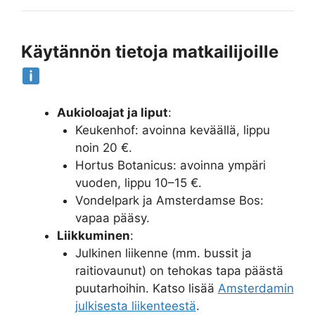
Käytännön tietoja matkailijoille
Aukioloajat ja liput
:
Keukenhof: avoinna keväällä, lippu
noin 20 €.
Hortus Botanicus: avoinna ympäri
vuoden, lippu 10–15 €.
Vondelpark ja Amsterdamse Bos:
vapaa pääsy.
Liikkuminen
:
Julkinen liikenne (mm. bussit ja
raitiovaunut) on tehokas tapa päästä
puutarhoihin. Katso lisää
Amsterdamin
julkisesta liikenteestä
.