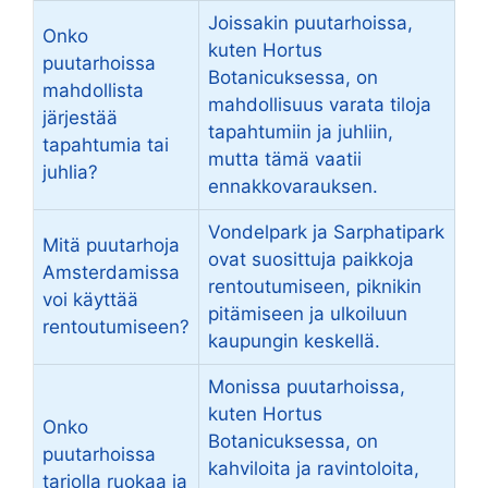
Joissakin puutarhoissa,
Onko
kuten Hortus
puutarhoissa
Botanicuksessa, on
mahdollista
mahdollisuus varata tiloja
järjestää
tapahtumiin ja juhliin,
tapahtumia tai
mutta tämä vaatii
juhlia?
ennakkovarauksen.
Vondelpark ja Sarphatipark
Mitä puutarhoja
ovat suosittuja paikkoja
Amsterdamissa
rentoutumiseen, piknikin
voi käyttää
pitämiseen ja ulkoiluun
rentoutumiseen?
kaupungin keskellä.
Monissa puutarhoissa,
kuten Hortus
Onko
Botanicuksessa, on
puutarhoissa
kahviloita ja ravintoloita,
tarjolla ruokaa ja