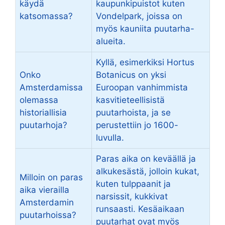
käydä
kaupunkipuistot kuten
katsomassa?
Vondelpark, joissa on
myös kauniita puutarha-
alueita.
Kyllä, esimerkiksi Hortus
Onko
Botanicus on yksi
Amsterdamissa
Euroopan vanhimmista
olemassa
kasvitieteellisistä
historiallisia
puutarhoista, ja se
puutarhoja?
perustettiin jo 1600-
luvulla.
Paras aika on keväällä ja
alkukesästä, jolloin kukat,
Milloin on paras
kuten tulppaanit ja
aika vierailla
narsissit, kukkivat
Amsterdamin
runsaasti. Kesäaikaan
puutarhoissa?
puutarhat ovat myös