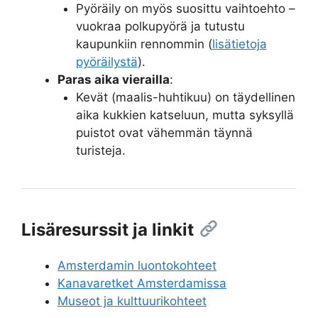
Pyöräily on myös suosittu vaihtoehto –
vuokraa polkupyörä ja tutustu
kaupunkiin rennommin (
lisätietoja
pyöräilystä
).
Paras aika vierailla
:
Kevät (maalis-huhtikuu) on täydellinen
aika kukkien katseluun, mutta syksyllä
puistot ovat vähemmän täynnä
turisteja.
Lisäresurssit ja linkit
Amsterdamin luontokohteet
Kanavaretket Amsterdamissa
Museot ja kulttuurikohteet