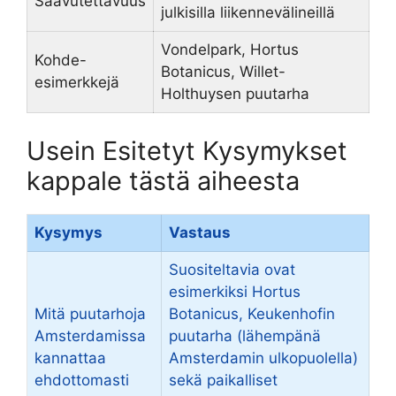
Saavutettavuus
julkisilla liikennevälineillä
Vondelpark, Hortus
Kohde-
Botanicus, Willet-
esimerkkejä
Holthuysen puutarha
Usein Esitetyt Kysymykset
kappale tästä aiheesta
Kysymys
Vastaus
Suositeltavia ovat
esimerkiksi Hortus
Mitä puutarhoja
Botanicus, Keukenhofin
Amsterdamissa
puutarha (lähempänä
kannattaa
Amsterdamin ulkopuolella)
ehdottomasti
sekä paikalliset