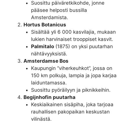
Suosittu päiväretkikohde, jonne
pääsee helposti bussilla
Amsterdamista.
Hortus Botanicus
Sisältää yli 6 000 kasvilajia, mukaan
lukien harvinaiset trooppiset kasvit.
Palmitalo
(1875) on yksi puutarhan
nähtävyyksistä.
Amsterdamse Bos
Kaupungin “viherkeuhkot”, jossa on
150 km polkuja, lampia ja jopa karjaa
laiduntamassa.
Suosittu pyöräilyyn ja piknikkeihin.
Begijnhofin puutarha
Keskiaikainen sisäpiha, joka tarjoaa
rauhallisen pakopaikan keskustan
vilinästä.