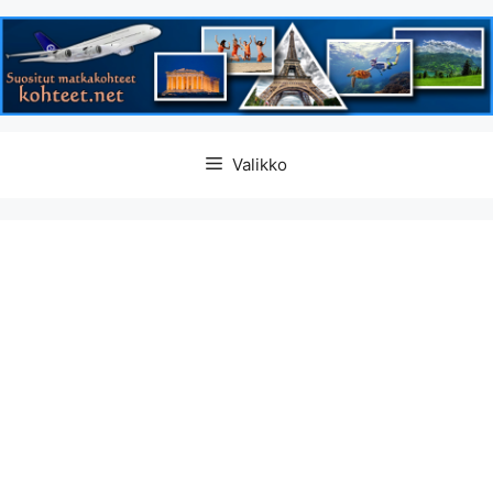
Siirry
Valikko
sisältöön