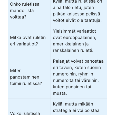
Kyllä, mutta ruletissa on
Onko ruletissa
aina talon etu, joten
mahdollista
pitkäaikaisessa pelissä
voittaa?
voitot eivät ole taattuja.
Yleisimmät variaatiot
Mitkä ovat ruletin
ovat eurooppalainen,
eri variaatiot?
amerikkalainen ja
ranskalainen ruletti.
Pelaajat voivat panostaa
eri tavoin, kuten suoriin
Miten
numeroihin, ryhmiin
panostaminen
numeroita tai väreihin,
toimii ruletissa?
kuten punainen tai
musta.
Kyllä, mutta mikään
strategia ei voi poistaa
Voiko ruletissa