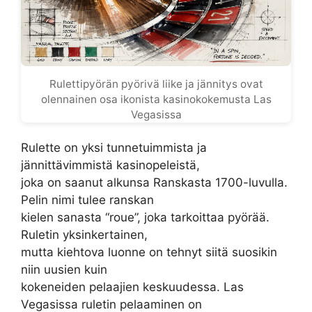
Rulettipyörän pyörivä liike ja jännitys ovat
olennainen osa ikonista kasinokokemusta Las
Vegasissa
Rulette on yksi tunnetuimmista ja
jännittävimmistä kasinopeleistä,
joka on saanut alkunsa Ranskasta 1700-luvulla.
Pelin nimi tulee ranskan
kielen sanasta “roue”, joka tarkoittaa pyörää.
Ruletin yksinkertainen,
mutta kiehtova luonne on tehnyt siitä suosikin
niin uusien kuin
kokeneiden pelaajien keskuudessa. Las
Vegasissa ruletin pelaaminen on