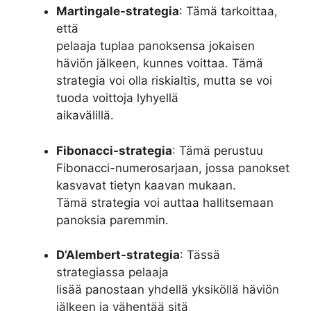
Martingale-strategia
: Tämä tarkoittaa,
että
pelaaja tuplaa panoksensa jokaisen
häviön jälkeen, kunnes voittaa. Tämä
strategia voi olla riskialtis, mutta se voi
tuoda voittoja lyhyellä
aikavälillä.
Fibonacci-strategia
: Tämä perustuu
Fibonacci-numerosarjaan, jossa panokset
kasvavat tietyn kaavan mukaan.
Tämä strategia voi auttaa hallitsemaan
panoksia paremmin.
D’Alembert-strategia
: Tässä
strategiassa pelaaja
lisää panostaan yhdellä yksiköllä häviön
jälkeen ja vähentää sitä