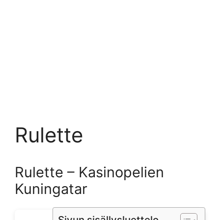
Rulette
Rulette – Kasinopelien
Kuningatar
Sivun sisällysluettelo