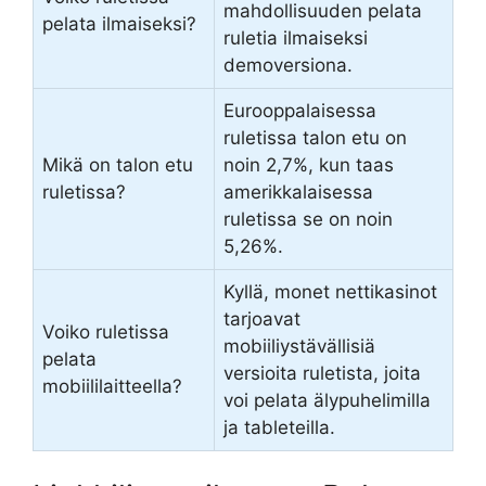
mahdollisuuden pelata
pelata ilmaiseksi?
ruletia ilmaiseksi
demoversiona.
Eurooppalaisessa
ruletissa talon etu on
Mikä on talon etu
noin 2,7%, kun taas
ruletissa?
amerikkalaisessa
ruletissa se on noin
5,26%.
Kyllä, monet nettikasinot
tarjoavat
Voiko ruletissa
mobiiliystävällisiä
pelata
versioita ruletista, joita
mobiililaitteella?
voi pelata älypuhelimilla
ja tableteilla.