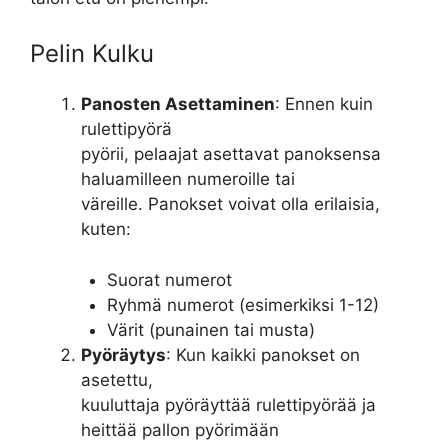
Pelin Kulku
Panosten Asettaminen
: Ennen kuin
rulettipyörä
pyörii, pelaajat asettavat panoksensa
haluamilleen numeroille tai
väreille. Panokset voivat olla erilaisia,
kuten:
Suorat numerot
Ryhmä numerot (esimerkiksi 1-12)
Värit (punainen tai musta)
Pyöräytys
: Kun kaikki panokset on
asetettu,
kuuluttaja pyöräyttää rulettipyörää ja
heittää pallon pyörimään