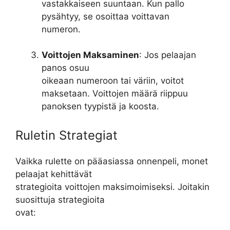
vastakkaiseen suuntaan. Kun pallo
pysähtyy, se osoittaa voittavan
numeron.
Voittojen Maksaminen
: Jos pelaajan
panos osuu
oikeaan numeroon tai väriin, voitot
maksetaan. Voittojen määrä riippuu
panoksen tyypistä ja koosta.
Ruletin Strategiat
Vaikka rulette on pääasiassa onnenpeli, monet
pelaajat kehittävät
strategioita voittojen maksimoimiseksi. Joitakin
suosittuja strategioita
ovat: