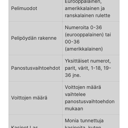
Eurooppalainen,
Pelimuodot
amerikkalainen ja
ranskalainen rulette
Numeroita 0-36
(eurooppalainen) tai
Pelipöydän rakenne
00-36
(amerikkalainen)
Yksittäiset numerot,
Panostusvaihtoehdot
parit, värit, 1-18, 19-
36 jne.
Voittojen määrä
vaihtelee
Voittojen määrä
panostusvaihtoehdon
mukaan
Monia tunnettuja
Kasinot Las
kasinoita, kuten