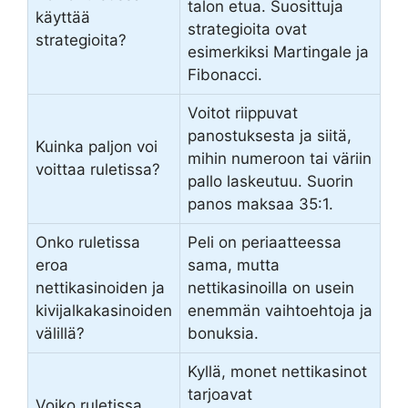
talon etua. Suosittuja
käyttää
strategioita ovat
strategioita?
esimerkiksi Martingale ja
Fibonacci.
Voitot riippuvat
panostuksesta ja siitä,
Kuinka paljon voi
mihin numeroon tai väriin
voittaa ruletissa?
pallo laskeutuu. Suorin
panos maksaa 35:1.
Onko ruletissa
Peli on periaatteessa
eroa
sama, mutta
nettikasinoiden ja
nettikasinoilla on usein
kivijalkakasinoiden
enemmän vaihtoehtoja ja
välillä?
bonuksia.
Kyllä, monet nettikasinot
tarjoavat
Voiko ruletissa