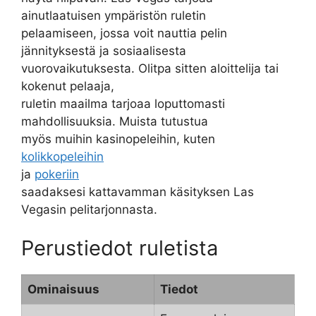
ainutlaatuisen ympäristön ruletin
pelaamiseen, jossa voit nauttia pelin
jännityksestä ja sosiaalisesta
vuorovaikutuksesta. Olitpa sitten aloittelija tai
kokenut pelaaja,
ruletin maailma tarjoaa loputtomasti
mahdollisuuksia. Muista tutustua
myös muihin kasinopeleihin, kuten
kolikkopeleihin
ja
pokeriin
saadaksesi kattavamman käsityksen Las
Vegasin pelitarjonnasta.
Perustiedot ruletista
Ominaisuus
Tiedot