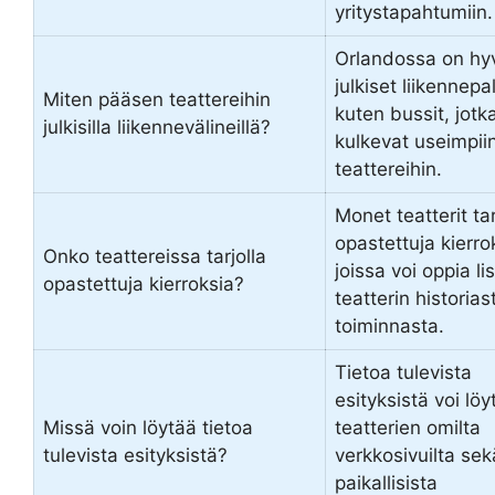
yritystapahtumiin.
Orlandossa on hy
julkiset liikennepa
Miten pääsen teattereihin
kuten bussit, jotk
julkisilla liikennevälineillä?
kulkevat useimpii
teattereihin.
Monet teatterit ta
opastettuja kierro
Onko teattereissa tarjolla
joissa voi oppia li
opastettuja kierroksia?
teatterin historias
toiminnasta.
Tietoa tulevista
esityksistä voi löy
Missä voin löytää tietoa
teatterien omilta
tulevista esityksistä?
verkkosivuilta sek
paikallisista