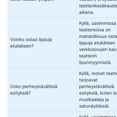
teatterikesäkaud
aikana.
Kyllä, useimmissa
teattereissa on
mahdollisuus ost
Voinko ostaa lippuja
lippuja etukäteen
etukäteen?
verkkosivujen kaut
teatterin
lipunmyynnistä.
Kyllä, monet teatte
tarjoavat
Onko perheystävällisiä
perheystävällisiä
esityksiä?
esityksiä, kuten l
musikaaleja ja
satunäytöksiä.