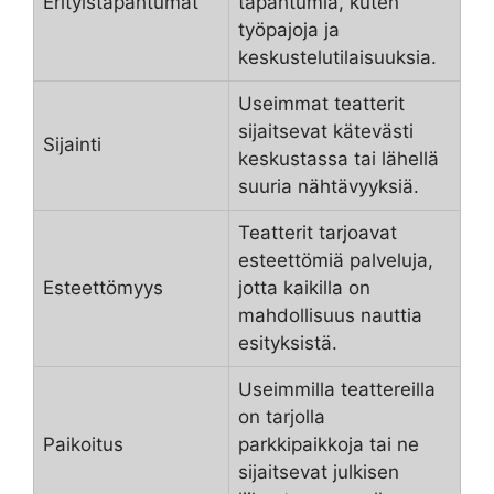
Erityistapahtumat
tapahtumia, kuten
työpajoja ja
keskustelutilaisuuksia.
Useimmat teatterit
sijaitsevat kätevästi
Sijainti
keskustassa tai lähellä
suuria nähtävyyksiä.
Teatterit tarjoavat
esteettömiä palveluja,
Esteettömyys
jotta kaikilla on
mahdollisuus nauttia
esityksistä.
Useimmilla teattereilla
on tarjolla
Paikoitus
parkkipaikkoja tai ne
sijaitsevat julkisen