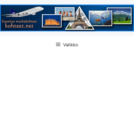
Siirry
Valikko
sisältöön