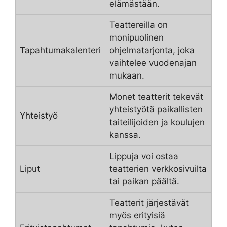
elämästään.
Teattereilla on
monipuolinen
Tapahtumakalenteri
ohjelmatarjonta, joka
vaihtelee vuodenajan
mukaan.
Monet teatterit tekevät
yhteistyötä paikallisten
Yhteistyö
taiteilijoiden ja koulujen
kanssa.
Lippuja voi ostaa
Liput
teatterien verkkosivuilta
tai paikan päältä.
Teatterit järjestävät
myös erityisiä