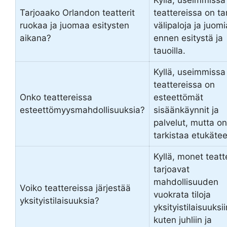
Kyllä, useimmissa
Tarjoaako Orlandon teatterit
teattereissa on tar
ruokaa ja juomaa esitysten
välipaloja ja juomi
aikana?
ennen esitystä ja
tauoilla.
Kyllä, useimmissa
teattereissa on
Onko teattereissa
esteettömät
esteettömyysmahdollisuuksia?
sisäänkäynnit ja
palvelut, mutta o
tarkistaa etukätee
Kyllä, monet teatte
tarjoavat
mahdollisuuden
Voiko teattereissa järjestää
vuokrata tiloja
yksityistilaisuuksia?
yksityistilaisuuksii
kuten juhliin ja