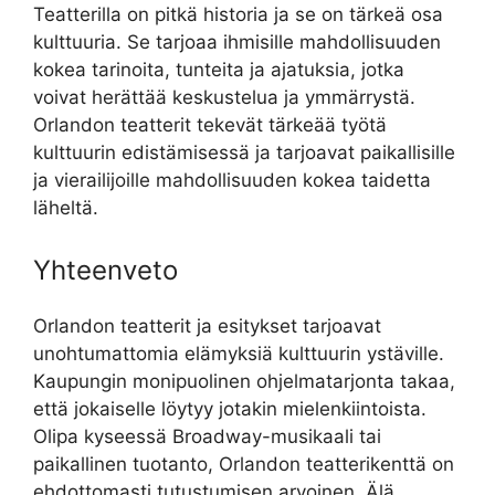
Teatterilla on pitkä historia ja se on tärkeä osa
kulttuuria. Se tarjoaa ihmisille mahdollisuuden
kokea tarinoita, tunteita ja ajatuksia, jotka
voivat herättää keskustelua ja ymmärrystä.
Orlandon teatterit tekevät tärkeää työtä
kulttuurin edistämisessä ja tarjoavat paikallisille
ja vierailijoille mahdollisuuden kokea taidetta
läheltä.
Yhteenveto
Orlandon teatterit ja esitykset tarjoavat
unohtumattomia elämyksiä kulttuurin ystäville.
Kaupungin monipuolinen ohjelmatarjonta takaa,
että jokaiselle löytyy jotakin mielenkiintoista.
Olipa kyseessä Broadway-musikaali tai
paikallinen tuotanto, Orlandon teatterikenttä on
ehdottomasti tutustumisen arvoinen. Älä