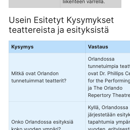
liikenteen varrella.
Usein Esitetyt Kysymykset
teattereista ja esityksistä
Kysymys
Vastaus
Orlandossa
tunnetuimpia teat
Mitkä ovat Orlandon
ovat Dr. Phillips C
tunnetuimmat teatterit?
for the Performin
ja The Orlando
Repertory Theatre
Kyllä, Orlandossa
järjestetään esityk
Onko Orlandossa esityksiä
tapahtumia ympär
koko vuoden ympäri?
vuoden, erityisest