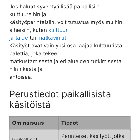
Jos haluat syventyä lisää paikallisiin
kulttuureihin ja
käsityöperinteisiin, voit tutustua myös muihin
aiheisiin, kuten
kulttuuri
ja taide
tai
matkavinkit
.
Käsityöt ovat vain yksi osa laajaa kulttuurista
palettia, joka tekee
matkustamisesta ja eri alueiden tutkimisesta
niin rikasta ja
antoisaa.
Perustiedot paikallisista
käsitöistä
Ominaisuus
Tiedot
Perinteiset käsityöt, jotka
Paikalliset