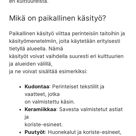
eri kulttuureista.
Mikä on paikallinen käsityö?
Paikallinen käsityö viittaa perinteisiin taitoihin ja
käsityömenetelmiin, joita käytetään erityisesti
tietyllä alueella. Nämä
käsityöt voivat vaihdella suuresti eri kulttuurien
ja alueiden välillä,
ja ne voivat sisältää esimerkiksi:
Kudontaa
: Perinteiset tekstiilit ja
vaatteet, jotka
on valmistettu käsin.
Keramiikkaa
: Savesta valmistetut astiat
ja
koriste-esineet.
Puutyöt
: Huonekalut ja koriste-esineet,