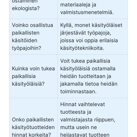
ostaminen
materiaaleja ja
ekologista?
valmistusmenetelmiä.
Voinko osallistua
Kyllä, monet käsityöläiset
paikallisten
järjestävät työpajoja,
käsitöiden
joissa voi oppia erilaisia
työpajoihin?
käsityötekniikoita.
Voit tukea paikallisia
Kuinka voin tukea
käsityöläisiä ostamalla
paikallisia
heidän tuotteitaan ja
käsityöläisiä?
jakamalla tietoa heidän
toiminnastaan.
Hinnat vaihtelevat
tuotteesta ja
Onko paikallisten
valmistajasta riippuen,
käsityötuotteiden
mutta usein ne
hinnat korkeita?
heijastavat tuotteen