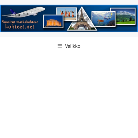
Siirry
Valikko
sisältöön