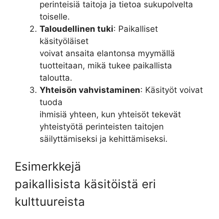
perinteisiä taitoja ja tietoa sukupolvelta
toiselle.
Taloudellinen tuki
: Paikalliset
käsityöläiset
voivat ansaita elantonsa myymällä
tuotteitaan, mikä tukee paikallista
taloutta.
Yhteisön vahvistaminen
: Käsityöt voivat
tuoda
ihmisiä yhteen, kun yhteisöt tekevät
yhteistyötä perinteisten taitojen
säilyttämiseksi ja kehittämiseksi.
Esimerkkejä
paikallisista käsitöistä eri
kulttuureista