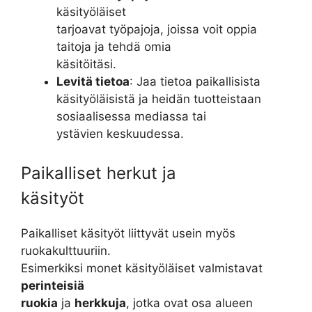
käsityöläiset
tarjoavat työpajoja, joissa voit oppia
taitoja ja tehdä omia
käsitöitäsi.
Levitä tietoa
: Jaa tietoa paikallisista
käsityöläisistä ja heidän tuotteistaan
sosiaalisessa mediassa tai
ystävien keskuudessa.
Paikalliset herkut ja
käsityöt
Paikalliset käsityöt liittyvät usein myös
ruokakulttuuriin.
Esimerkiksi monet käsityöläiset valmistavat
perinteisiä
ruokia
ja
herkkuja
, jotka ovat osa alueen