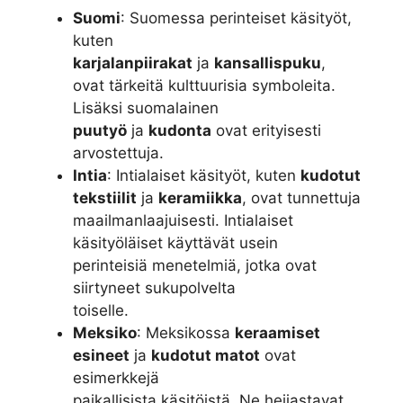
Suomi
: Suomessa perinteiset käsityöt,
kuten
karjalanpiirakat
ja
kansallispuku
,
ovat tärkeitä kulttuurisia symboleita.
Lisäksi suomalainen
puutyö
ja
kudonta
ovat erityisesti
arvostettuja.
Intia
: Intialaiset käsityöt, kuten
kudotut
tekstiilit
ja
keramiikka
, ovat tunnettuja
maailmanlaajuisesti. Intialaiset
käsityöläiset käyttävät usein
perinteisiä menetelmiä, jotka ovat
siirtyneet sukupolvelta
toiselle.
Meksiko
: Meksikossa
keraamiset
esineet
ja
kudotut matot
ovat
esimerkkejä
paikallisista käsitöistä. Ne heijastavat