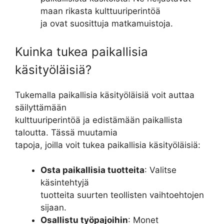
maan rikasta kulttuuriperintöä
ja ovat suosittuja matkamuistoja.
Kuinka tukea paikallisia
käsityöläisiä?
Tukemalla paikallisia käsityöläisiä voit auttaa
säilyttämään
kulttuuriperintöä ja edistämään paikallista
taloutta. Tässä muutamia
tapoja, joilla voit tukea paikallisia käsityöläisiä:
Osta paikallisia tuotteita
: Valitse
käsintehtyjä
tuotteita suurten teollisten vaihtoehtojen
sijaan.
Osallistu työpajoihin
: Monet