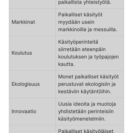
paikallista yhteistyötä.
Paikalliset käsityöt
Markkinat
myydään usein
markkinoilla ja messuilla.
Käsityöperinteitä
siirretään eteenpäin
Koulutus
koulutuksen ja työpajojen
kautta.
Monet paikalliset käsityöt
Ekologisuus
perustuvat ekologisiin ja
kestäviin käytäntöihin.
Uusia ideoita ja muotoja
Innovaatio
yhdistetään perinteisiin
käsityömenetelmiin.
Paikalliset käsityöläiset