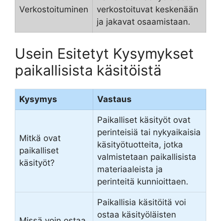
Verkostoituminen
verkostoituvat keskenään
ja jakavat osaamistaan.
Usein Esitetyt Kysymykset
paikallisista käsitöistä
Kysymys
Vastaus
Paikalliset käsityöt ovat
perinteisiä tai nykyaikaisia
Mitkä ovat
käsityötuotteita, jotka
paikalliset
valmistetaan paikallisista
käsityöt?
materiaaleista ja
perinteitä kunnioittaen.
Paikallisia käsitöitä voi
ostaa käsityöläisten
Missä voin ostaa