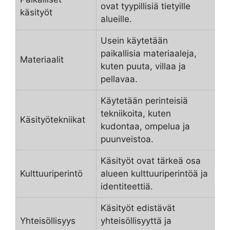
ovat tyypillisiä tietyille
käsityöt
alueille.
Usein käytetään
paikallisia materiaaleja,
Materiaalit
kuten puuta, villaa ja
pellavaa.
Käytetään perinteisiä
tekniikoita, kuten
Käsityötekniikat
kudontaa, ompelua ja
puunveistoa.
Käsityöt ovat tärkeä osa
Kulttuuriperintö
alueen kulttuuriperintöä ja
identiteettiä.
Käsityöt edistävät
Yhteisöllisyys
yhteisöllisyyttä ja