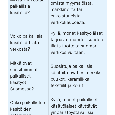
omista myymälöistä,
paikallisia
markkinoilta tai
käsitöitä?
erikoistuneista
verkkokaupoista.
Kyllä, monet käsityöläiset
Voiko paikallisia
tarjoavat mahdollisuuden
käsitöitä tilata
tilata tuotteita suoraan
verkosta?
verkkosivuiltaan.
Mitkä ovat
Suosittuja paikallisia
suosituimmat
käsitöitä ovat esimerkiksi
paikalliset
puukot, keramiikka,
käsityöt
tekstiilit ja korut.
Suomessa?
Kyllä, monet paikalliset
Onko paikallisten
käsityöläiset käyttävät
käsitöiden
ympäristöystävällisiä