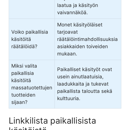
laatua ja käsityön
vaivannäköä.
Monet käsityöläiset
Voiko paikallisia
tarjoavat
käsitöitä
räätälöintimahdollisuuksia
räätälöidä?
asiakkaiden toiveiden
mukaan.
Miksi valita
Paikalliset käsityöt ovat
paikallisia
usein ainutlaatuisia,
käsitöitä
laadukkaita ja tukevat
massatuotettujen
paikallista taloutta sekä
tuotteiden
kulttuuria.
sijaan?
Linkkilista paikallisista