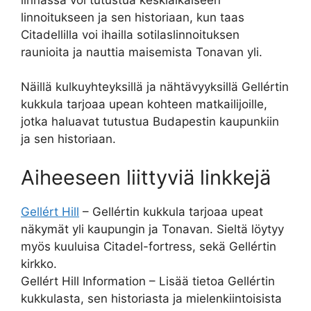
linnoitukseen ja sen historiaan, kun taas
Citadellilla voi ihailla sotilaslinnoituksen
raunioita ja nauttia maisemista Tonavan yli.
Näillä kulkuyhteyksillä ja nähtävyyksillä Gellértin
kukkula tarjoaa upean kohteen matkailijoille,
jotka haluavat tutustua Budapestin kaupunkiin
ja sen historiaan.
Aiheeseen liittyviä linkkejä
Gellért Hill
– Gellértin kukkula tarjoaa upeat
näkymät yli kaupungin ja Tonavan. Sieltä löytyy
myös kuuluisa Citadel-fortress, sekä Gellértin
kirkko.
Gellért Hill Information – Lisää tietoa Gellértin
kukkulasta, sen historiasta ja mielenkiintoisista