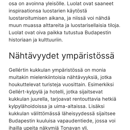
osa on avoinna yleisölle. Luolat ovat saaneet
inspiraationsa luostarien käytöstä
luostaroitumisen aikana, ja niissä voi nähdä
muun muassa alttareita ja luostarisellaisia tiloja.
Luolat ovat oiva paikka tutustua Budapestin
historiaan ja kulttuuriin.
Nähtävyydet ympäristössä
Gellértin kukkulan ympäristössä on monia
muitakin mielenkiintoisia nähtävyyksiä, jotka
houkuttelevat turisteja vuosittain. Esimerkiksi
Gellért-kylpylä ja hotelli, jotka sijaitsevat
kukkulan juurella, tarjoavat rentouttavia hetkiä
kylpylähoidoissa ja uima-altaissa. Lisäksi
kukkulan välittömässä läheisyydessä sijaitsee
Budapestin kuuluisa vapaudentiede, jossa voi
ihailla upeita näkymiä Tonavan yli.