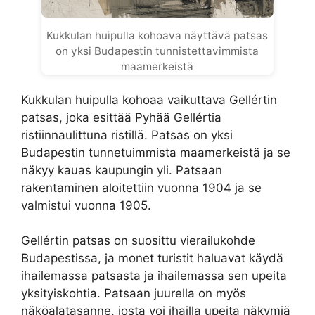
Kukkulan huipulla kohoava näyttävä patsas
on yksi Budapestin tunnistettavimmista
maamerkeistä
Kukkulan huipulla kohoaa vaikuttava Gellértin
patsas, joka esittää Pyhää Gellértia
ristiinnaulittuna ristillä. Patsas on yksi
Budapestin tunnetuimmista maamerkeistä ja se
näkyy kauas kaupungin yli. Patsaan
rakentaminen aloitettiin vuonna 1904 ja se
valmistui vuonna 1905.
Gellértin patsas on suosittu vierailukohde
Budapestissa, ja monet turistit haluavat käydä
ihailemassa patsasta ja ihailemassa sen upeita
yksityiskohtia. Patsaan juurella on myös
näköalatasanne, josta voi ihailla upeita näkymiä