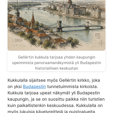
Gellértin kukkula tarjoaa yhden kaupungin
upeimmista panoraamanäkymistä yli Budapestin
historiallisen keskustan
Kukkulalla sijaitsee myös Gellértin kirkko, joka
on yksi
Budapestin
tunnetuimmista kirkoista.
Kukkula tarjoaa upeat näkymät yli Budapestin
kaupungin, ja se on suosittu paikka niin turistien
kuin paikallistenkin keskuudessa. Kukkulalla on
myös lukuisia kävelyreittejä ja puistoalueita,