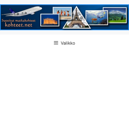
Siirry
Valikko
sisältöön