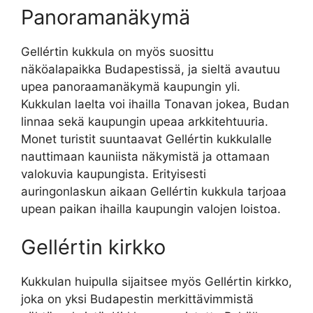
Panoramanäkymä
Gellértin kukkula on myös suosittu
näköalapaikka Budapestissä, ja sieltä avautuu
upea panoraamanäkymä kaupungin yli.
Kukkulan laelta voi ihailla Tonavan jokea, Budan
linnaa sekä kaupungin upeaa arkkitehtuuria.
Monet turistit suuntaavat Gellértin kukkulalle
nauttimaan kauniista näkymistä ja ottamaan
valokuvia kaupungista. Erityisesti
auringonlaskun aikaan Gellértin kukkula tarjoaa
upean paikan ihailla kaupungin valojen loistoa.
Gellértin kirkko
Kukkulan huipulla sijaitsee myös Gellértin kirkko,
joka on yksi Budapestin merkittävimmistä