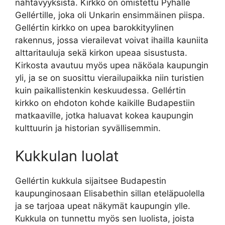
nähtävyyksistä. Kirkko on omistettu Pyhälle
Gellértille, joka oli Unkarin ensimmäinen piispa.
Gellértin kirkko on upea barokkityylinen
rakennus, jossa vierailevat voivat ihailla kauniita
alttaritauluja sekä kirkon upeaa sisustusta.
Kirkosta avautuu myös upea näköala kaupungin
yli, ja se on suosittu vierailupaikka niin turistien
kuin paikallistenkin keskuudessa. Gellértin
kirkko on ehdoton kohde kaikille Budapestiin
matkaaville, jotka haluavat kokea kaupungin
kulttuurin ja historian syvällisemmin.
Kukkulan luolat
Gellértin kukkula sijaitsee Budapestin
kaupunginosaan Elisabethin sillan eteläpuolella
ja se tarjoaa upeat näkymät kaupungin ylle.
Kukkula on tunnettu myös sen luolista, joista