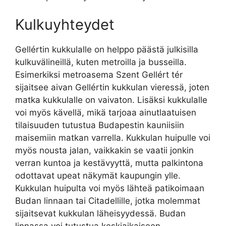
Kulkuyhteydet
Gellértin kukkulalle on helppo päästä julkisilla
kulkuvälineillä, kuten metroilla ja busseilla.
Esimerkiksi metroasema Szent Gellért tér
sijaitsee aivan Gellértin kukkulan vieressä, joten
matka kukkulalle on vaivaton. Lisäksi kukkulalle
voi myös kävellä, mikä tarjoaa ainutlaatuisen
tilaisuuden tutustua Budapestin kauniisiin
maisemiin matkan varrella. Kukkulan huipulle voi
myös nousta jalan, vaikkakin se vaatii jonkin
verran kuntoa ja kestävyyttä, mutta palkintona
odottavat upeat näkymät kaupungin ylle.
Kukkulan huipulta voi myös lähteä patikoimaan
Budan linnaan tai Citadellille, jotka molemmat
sijaitsevat kukkulan läheisyydessä. Budan
linnassa voi tutustua keskiaikaiseen