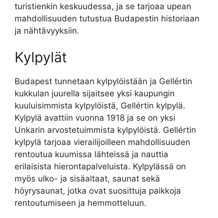
turistienkin keskuudessa, ja se tarjoaa upean
mahdollisuuden tutustua Budapestin historiaan
ja nähtävyyksiin.
Kylpylät
Budapest tunnetaan kylpylöistään ja Gellértin
kukkulan juurella sijaitsee yksi kaupungin
kuuluisimmista kylpylöistä, Gellértin kylpylä.
Kylpylä avattiin vuonna 1918 ja se on yksi
Unkarin arvostetuimmista kylpylöistä. Gellértin
kylpylä tarjoaa vierailijoilleen mahdollisuuden
rentoutua kuumissa lähteissä ja nauttia
erilaisista hierontapalveluista. Kylpylässä on
myös ulko- ja sisäaltaat, saunat sekä
höyrysaunat, jotka ovat suosittuja paikkoja
rentoutumiseen ja hemmotteluun.