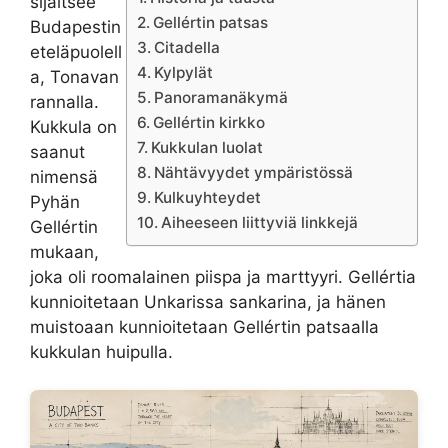
sijaitsee
Gellértin patsas
Budapestin
Citadella
eteläpuolell
Kylpylät
a, Tonavan
Panoramanäkymä
rannalla.
Gellértin kirkko
Kukkula on
Kukkulan luolat
saanut
Nähtävyydet ympäristössä
nimensä
Kulkuyhteydet
Pyhän
Aiheeseen liittyviä linkkejä
Gellértin
mukaan,
joka oli roomalainen piispa ja marttyyri. Gellértia
kunnioitetaan Unkarissa sankarina, ja hänen
muistoaan kunnioitetaan Gellértin patsaalla
kukkulan huipulla.