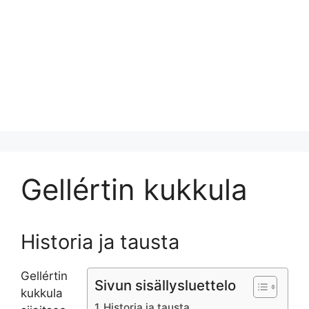
Gellértin kukkula
Historia ja tausta
Gellértin
Sivun sisällysluettelo
kukkula
Historia ja tausta