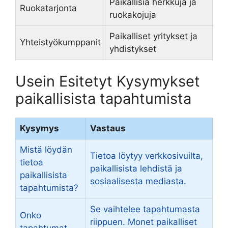
Paikallisia herkkuja ja
Ruokatarjonta
ruokakojuja
Paikalliset yritykset ja
Yhteistyökumppanit
yhdistykset
Usein Esitetyt Kysymykset
paikallisista tapahtumista
Kysymys
Vastaus
Mistä löydän
Tietoa löytyy verkkosivuilta,
tietoa
paikallisista lehdistä ja
paikallisista
sosiaalisesta mediasta.
tapahtumista?
Se vaihtelee tapahtumasta
Onko
riippuen. Monet paikalliset