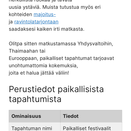
uusia ystäviä. Muista tutustua myös eri
kohteiden
majoitus-
ja
ravintolatarjontaan
saadaksesi kaiken irti matkasta.
Olitpa sitten matkustamassa Yhdysvaltoihin,
Thaimaahan tai
Eurooppaan, paikalliset tapahtumat tarjoavat
unohtumattomia kokemuksia,
joita et halua jättää väliin!
Perustiedot paikallisista
tapahtumista
Ominaisuus
Tiedot
Tapahtuman nimi
Paikalliset festivaalit