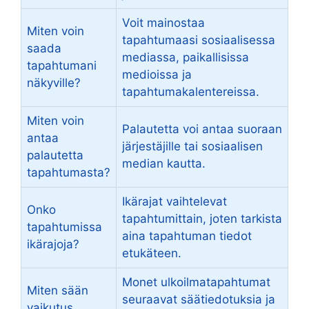
Voit mainostaa
Miten voin
tapahtumaasi sosiaalisessa
saada
mediassa, paikallisissa
tapahtumani
medioissa ja
näkyville?
tapahtumakalentereissa.
Miten voin
Palautetta voi antaa suoraan
antaa
järjestäjille tai sosiaalisen
palautetta
median kautta.
tapahtumasta?
Ikärajat vaihtelevat
Onko
tapahtumittain, joten tarkista
tapahtumissa
aina tapahtuman tiedot
ikärajoja?
etukäteen.
Monet ulkoilmatapahtumat
Miten sään
seuraavat säätiedotuksia ja
vaikutus