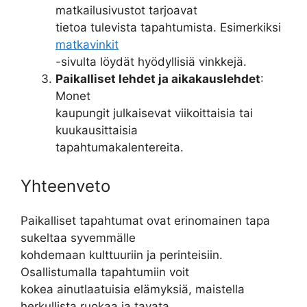
matkailusivustot tarjoavat
tietoa tulevista tapahtumista. Esimerkiksi
matkavinkit
-sivulta löydät hyödyllisiä vinkkejä.
Paikalliset lehdet ja aikakauslehdet
:
Monet
kaupungit julkaisevat viikoittaisia tai
kuukausittaisia
tapahtumakalentereita.
Yhteenveto
Paikalliset tapahtumat ovat erinomainen tapa
sukeltaa syvemmälle
kohdemaan kulttuuriin ja perinteisiin.
Osallistumalla tapahtumiin voit
kokea ainutlaatuisia elämyksiä, maistella
herkullista ruokaa ja tavata