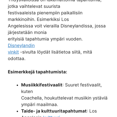
jotka vaihtelevat suurista
festivaaleista pienempiin paikallisiin
markkinoihin. Esimerkiksi Los
Angelesissa voit vierailla Disneylandissa, jossa
järjestetään monia
erityisiä tapahtumia ympäri vuoden.
Disneylandin
vinkit
-sivulta löydät lisätietoa siitä, mitä
odottaa.
Esimerkkejä tapahtumista:
Musiikkifestivaalit
: Suuret festivaalit,
kuten
Coachella, houkuttelevat musiikin ystäviä
ympäri maailmaa.
Taide- ja kulttuuritapahtumat
: Los