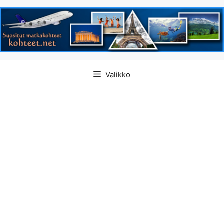
Siirry
Valikko
sisältöön