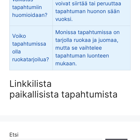
voivat siirtää tai peruuttaa
tapahtumiin
tapahtuman huonon sään
huomioidaan?
vuoksi.
Monissa tapahtumissa on
Voiko
tarjolla ruokaa ja juomaa,
tapahtumissa
mutta se vaihtelee
olla
tapahtuman luonteen
ruokatarjoilua?
mukaan.
Linkkilista
paikallisista tapahtumista
Etsi