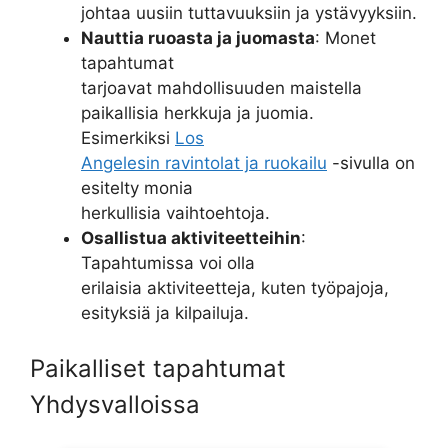
johtaa uusiin tuttavuuksiin ja ystävyyksiin.
Nauttia ruoasta ja juomasta
: Monet
tapahtumat
tarjoavat mahdollisuuden maistella
paikallisia herkkuja ja juomia.
Esimerkiksi
Los
Angelesin ravintolat ja ruokailu
-sivulla on
esitelty monia
herkullisia vaihtoehtoja.
Osallistua aktiviteetteihin
:
Tapahtumissa voi olla
erilaisia aktiviteetteja, kuten työpajoja,
esityksiä ja kilpailuja.
Paikalliset tapahtumat
Yhdysvalloissa