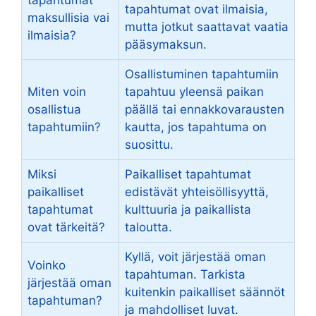
tapahtumat
tapahtumat ovat ilmaisia,
maksullisia vai
mutta jotkut saattavat vaatia
ilmaisia?
pääsymaksun.
Osallistuminen tapahtumiin
Miten voin
tapahtuu yleensä paikan
osallistua
päällä tai ennakkovarausten
tapahtumiin?
kautta, jos tapahtuma on
suosittu.
Miksi
Paikalliset tapahtumat
paikalliset
edistävät yhteisöllisyyttä,
tapahtumat
kulttuuria ja paikallista
ovat tärkeitä?
taloutta.
Kyllä, voit järjestää oman
Voinko
tapahtuman. Tarkista
järjestää oman
kuitenkin paikalliset säännöt
tapahtuman?
ja mahdolliset luvat.