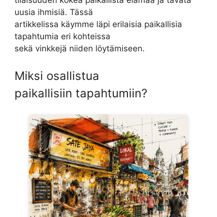
tilaisuuden kokea paikallista elämää ja tavata
uusia ihmisiä. Tässä
artikkelissa käymme läpi erilaisia paikallisia
tapahtumia eri kohteissa
sekä vinkkejä niiden löytämiseen.
Miksi osallistua
paikallisiin tapahtumiin?