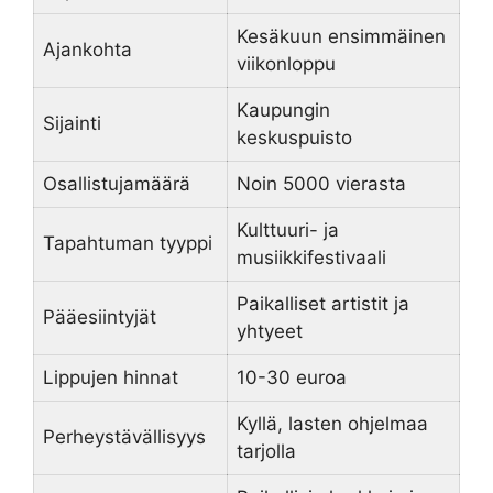
Kesäkuun ensimmäinen
Ajankohta
viikonloppu
Kaupungin
Sijainti
keskuspuisto
Osallistujamäärä
Noin 5000 vierasta
Kulttuuri- ja
Tapahtuman tyyppi
musiikkifestivaali
Paikalliset artistit ja
Pääesiintyjät
yhtyeet
Lippujen hinnat
10-30 euroa
Kyllä, lasten ohjelmaa
Perheystävällisyys
tarjolla