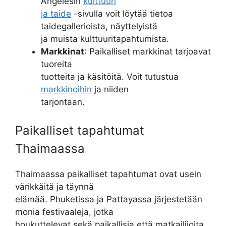
Angelesin
kulttuuri
ja taide
-sivulla voit löytää tietoa
taidegallerioista, näyttelyistä
ja muista kulttuuritapahtumista.
Markkinat
: Paikalliset markkinat tarjoavat
tuoreita
tuotteita ja käsitöitä. Voit tutustua
markkinoihin
ja niiden
tarjontaan.
Paikalliset tapahtumat
Thaimaassa
Thaimaassa paikalliset tapahtumat ovat usein
värikkäitä ja täynnä
elämää. Phuketissa ja Pattayassa järjestetään
monia festivaaleja, jotka
houkuttelevat sekä paikallisia että matkailijoita.