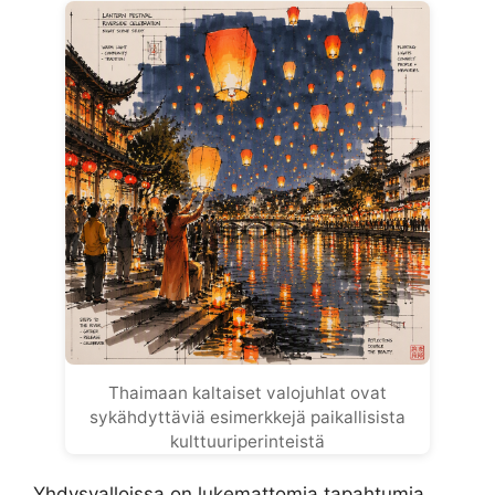
Thaimaan kaltaiset valojuhlat ovat
sykähdyttäviä esimerkkejä paikallisista
kulttuuriperinteistä
Yhdysvalloissa on lukemattomia tapahtumia,