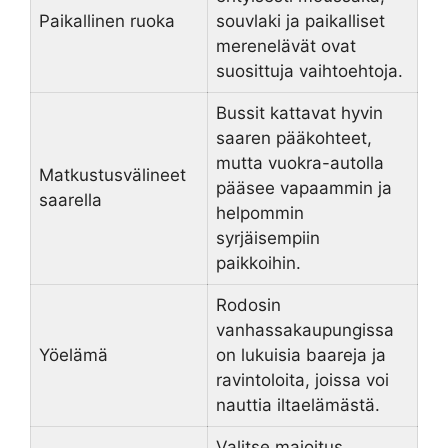
Paikallinen ruoka
souvlaki ja paikalliset
merenelävät ovat
suosittuja vaihtoehtoja.
Bussit kattavat hyvin
saaren pääkohteet,
mutta vuokra-autolla
Matkustusvälineet
pääsee vapaammin ja
saarella
helpommin
syrjäisempiin
paikkoihin.
Rodosin
vanhassakaupungissa
Yöelämä
on lukuisia baareja ja
ravintoloita, joissa voi
nauttia iltaelämästä.
Valitse majoitus