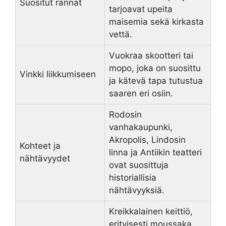
Suositut rannat
tarjoavat upeita
maisemia sekä kirkasta
vettä.
Vuokraa skootteri tai
mopo, joka on suosittu
Vinkki liikkumiseen
ja kätevä tapa tutustua
saaren eri osiin.
Rodosin
vanhakaupunki,
Akropolis, Lindosin
Kohteet ja
linna ja Antiikin teatteri
nähtävyydet
ovat suosittuja
historiallisia
nähtävyyksiä.
Kreikkalainen keittiö,
erityisesti moussaka,