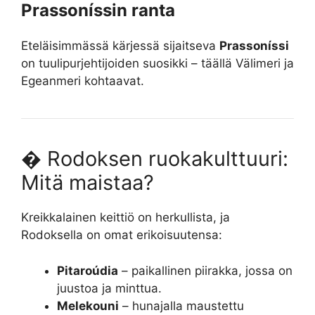
Prassoníssin ranta
Eteläisimmässä kärjessä sijaitseva
Prassoníssi
on tuulipurjehtijoiden suosikki – täällä Välimeri ja
Egeanmeri kohtaavat.
� Rodoksen ruokakulttuuri:
Mitä maistaa?
Kreikkalainen keittiö on herkullista, ja
Rodoksella on omat erikoisuutensa:
Pitaroúdia
– paikallinen piirakka, jossa on
juustoa ja minttua.
Melekouni
– hunajalla maustettu