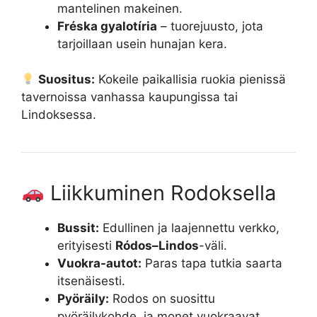
mantelinen makeinen.
Fréska gyalotíria
– tuorejuusto, jota
tarjoillaan usein hunajan kera.
Suositus:
Kokeile paikallisia ruokia pienissä
tavernoissa vanhassa kaupungissa tai
Lindoksessa.
Liikkuminen Rodoksella
Bussit:
Edullinen ja laajennettu verkko,
erityisesti
Ródos–Lindos
-väli.
Vuokra-autot:
Paras tapa tutkia saarta
itsenäisesti.
Pyöräily:
Rodos on suosittu
pyöräilykohde, ja monet vuokraavat