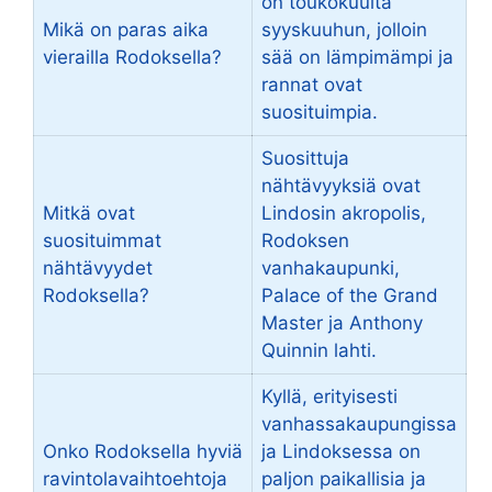
on toukokuulta
Mikä on paras aika
syyskuuhun, jolloin
vierailla Rodoksella?
sää on lämpimämpi ja
rannat ovat
suosituimpia.
Suosittuja
nähtävyyksiä ovat
Mitkä ovat
Lindosin akropolis,
suosituimmat
Rodoksen
nähtävyydet
vanhakaupunki,
Rodoksella?
Palace of the Grand
Master ja Anthony
Quinnin lahti.
Kyllä, erityisesti
vanhassakaupungissa
Onko Rodoksella hyviä
ja Lindoksessa on
ravintolavaihtoehtoja
paljon paikallisia ja