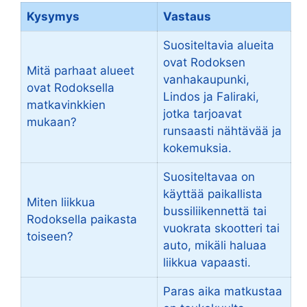
Kysymys
Vastaus
Suositeltavia alueita
ovat Rodoksen
Mitä parhaat alueet
vanhakaupunki,
ovat Rodoksella
Lindos ja Faliraki,
matkavinkkien
jotka tarjoavat
mukaan?
runsaasti nähtävää ja
kokemuksia.
Suositeltavaa on
käyttää paikallista
Miten liikkua
bussiliikennettä tai
Rodoksella paikasta
vuokrata skootteri tai
toiseen?
auto, mikäli haluaa
liikkua vapaasti.
Paras aika matkustaa