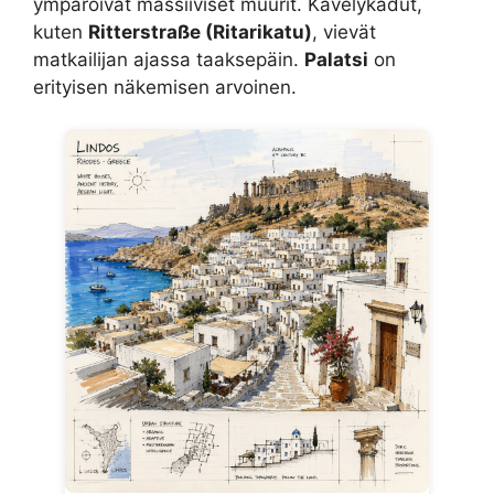
ympäröivät massiiviset muurit. Kävelykadut,
kuten
Ritterstraße (Ritarikatu)
, vievät
matkailijan ajassa taaksepäin.
Palatsi
on
erityisen näkemisen arvoinen.