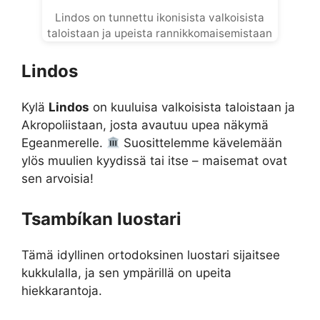
Lindos on tunnettu ikonisista valkoisista
taloistaan ja upeista rannikkomaisemistaan
Lindos
Kylä
Lindos
on kuuluisa valkoisista taloistaan ja
Akropoliistaan, josta avautuu upea näkymä
Egeanmerelle.
Suosittelemme kävelemään
ylös muulien kyydissä tai itse – maisemat ovat
sen arvoisia!
Tsambíkan luostari
Tämä idyllinen ortodoksinen luostari sijaitsee
kukkulalla, ja sen ympärillä on upeita
hiekkarantoja.