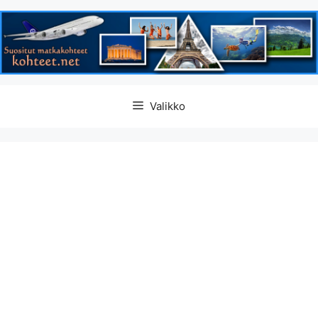
Siirry
Valikko
sisältöön