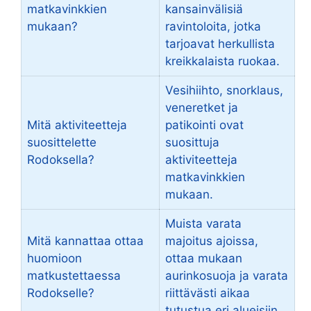
matkavinkkien
kansainvälisiä
mukaan?
ravintoloita, jotka
tarjoavat herkullista
kreikkalaista ruokaa.
Vesihiihto, snorklaus,
veneretket ja
Mitä aktiviteetteja
patikointi ovat
suosittelette
suosittuja
Rodoksella?
aktiviteetteja
matkavinkkien
mukaan.
Muista varata
Mitä kannattaa ottaa
majoitus ajoissa,
huomioon
ottaa mukaan
matkustettaessa
aurinkosuoja ja varata
Rodokselle?
riittävästi aikaa
tutustua eri alueisiin.