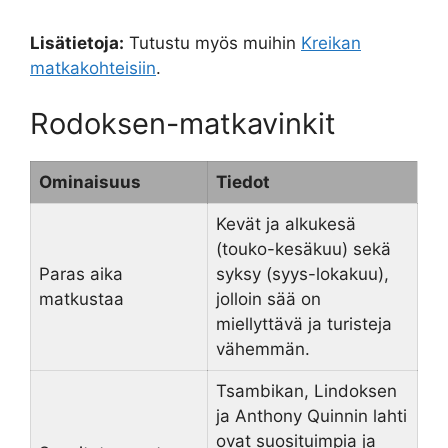
Lisätietoja:
Tutustu myös muihin
Kreikan
matkakohteisiin
.
Rodoksen-matkavinkit
Ominaisuus
Tiedot
Kevät ja alkukesä
(touko-kesäkuu) sekä
Paras aika
syksy (syys-lokakuu),
matkustaa
jolloin sää on
miellyttävä ja turisteja
vähemmän.
Tsambikan, Lindoksen
ja Anthony Quinnin lahti
ovat suosituimpia ja