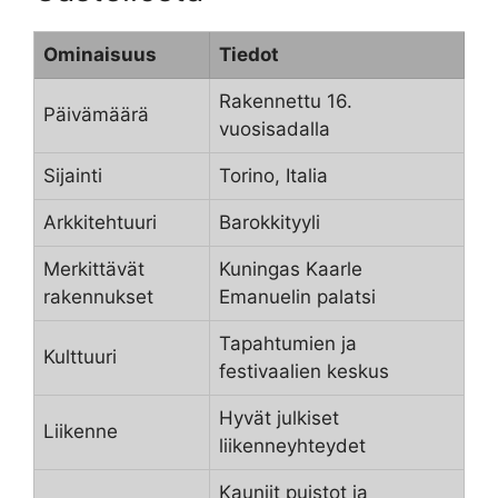
Ominaisuus
Tiedot
Rakennettu 16.
Päivämäärä
vuosisadalla
Sijainti
Torino, Italia
Arkkitehtuuri
Barokkityyli
Merkittävät
Kuningas Kaarle
rakennukset
Emanuelin palatsi
Tapahtumien ja
Kulttuuri
festivaalien keskus
Hyvät julkiset
Liikenne
liikenneyhteydet
Kauniit puistot ja