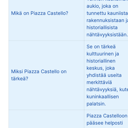
aukio, joka on
Mikä on Piazza Castello?
tunnettu kauniista
rakennuksistaan j
historiallisista
nähtävyyksistään.
Se on tärkeä
kulttuurinen ja
historiallinen
keskus, joka
Miksi Piazza Castello on
yhdistää useita
tärkeä?
merkittäviä
nähtävyyksiä, kut
kuninkaallisen
palatsin.
Piazza Castelloon
pääsee helposti