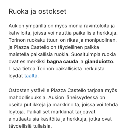
Ruoka ja ostokset
Aukion ympärillä on myös monia ravintoloita ja
kahviloita, joissa voi nauttia paikallisia herkkuja.
Torinon ruokakulttuuri on rikas ja monipuolinen,
ja Piazza Castello on täydellinen paikka
maistella paikallisia ruokia. Suosituimpia ruokia
ovat esimerkiksi
bagna cauda
ja
gianduiotto
.
Lisää tietoa Torinon paikallisista herkuista
löydät
täältä
.
Ostosten ystäville Piazza Castello tarjoaa myös
mahdollisuuksia. Aukion läheisyydessä on
useita putiikkeja ja markkinoita, joissa voi tehdä
löytöjä. Paikalliset markkinat tarjoavat
ainutlaatuisia käsitöitä ja herkkuja, jotka ovat
täydellisiä tuliaisia.