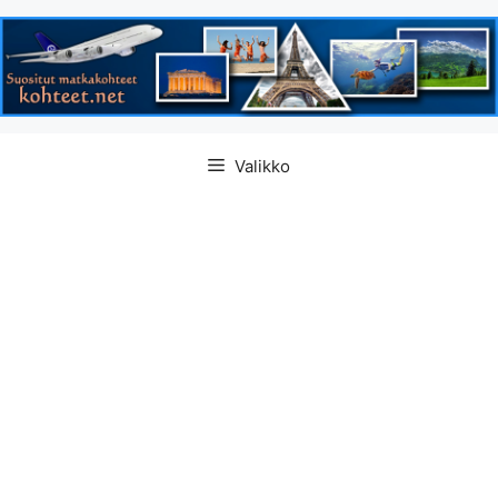
Siirry
Valikko
sisältöön