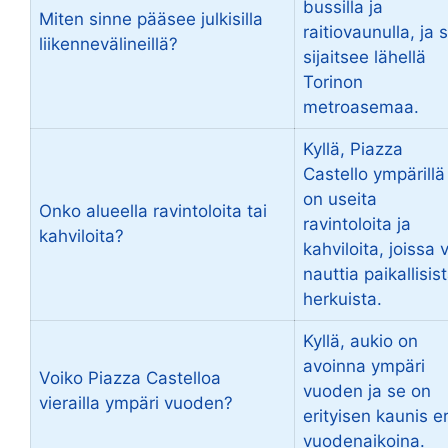
bussilla ja
Miten sinne pääsee julkisilla
raitiovaunulla, ja 
liikennevälineillä?
sijaitsee lähellä
Torinon
metroasemaa.
Kyllä, Piazza
Castello ympärillä
on useita
Onko alueella ravintoloita tai
ravintoloita ja
kahviloita?
kahviloita, joissa 
nauttia paikallisis
herkuista.
Kyllä, aukio on
avoinna ympäri
Voiko Piazza Castelloa
vuoden ja se on
vierailla ympäri vuoden?
erityisen kaunis er
vuodenaikoina.