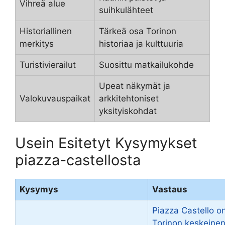
Vihreä alue
suihkulähteet
Historiallinen
Tärkeä osa Torinon
merkitys
historiaa ja kulttuuria
Turistivierailut
Suosittu matkailukohde
Upeat näkymät ja
Valokuvauspaikat
arkkitehtoniset
yksityiskohdat
Usein Esitetyt Kysymykset
piazza-castellosta
Kysymys
Vastaus
Piazza Castello o
Torinon keskeine