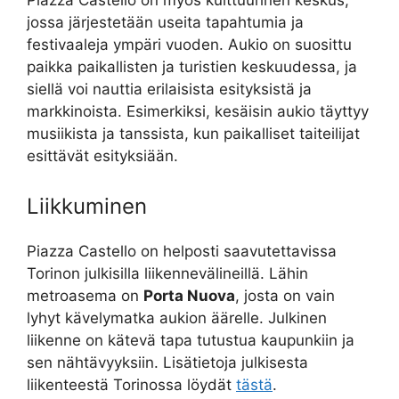
Piazza Castello on myös kulttuurinen keskus,
jossa järjestetään useita tapahtumia ja
festivaaleja ympäri vuoden. Aukio on suosittu
paikka paikallisten ja turistien keskuudessa, ja
siellä voi nauttia erilaisista esityksistä ja
markkinoista. Esimerkiksi, kesäisin aukio täyttyy
musiikista ja tanssista, kun paikalliset taiteilijat
esittävät esityksiään.
Liikkuminen
Piazza Castello on helposti saavutettavissa
Torinon julkisilla liikennevälineillä. Lähin
metroasema on
Porta Nuova
, josta on vain
lyhyt kävelymatka aukion äärelle. Julkinen
liikenne on kätevä tapa tutustua kaupunkiin ja
sen nähtävyyksiin. Lisätietoja julkisesta
liikenteestä Torinossa löydät
tästä
.