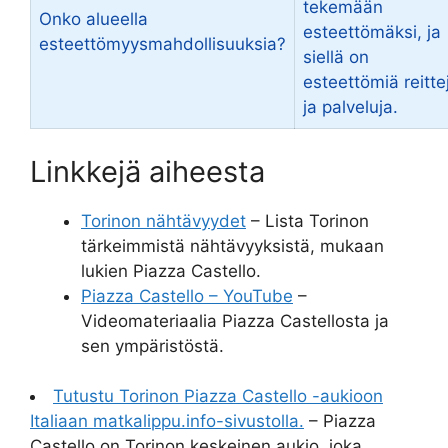
tekemään
Onko alueella
esteettömäksi, ja
esteettömyysmahdollisuuksia?
siellä on
esteettömiä reitte
ja palveluja.
Linkkejä aiheesta
Torinon nähtävyydet
– Lista Torinon
tärkeimmistä nähtävyyksistä, mukaan
lukien Piazza Castello.
Piazza Castello – YouTube
–
Videomateriaalia Piazza Castellosta ja
sen ympäristöstä.
Tutustu Torinon Piazza Castello -aukioon
Italiaan matkalippu.info-sivustolla.
– Piazza
Castello on Torinon keskeinen aukio, joka