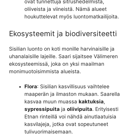
ovat tunnettuja sitrushedelmistä,
oliiveista ja viineistä. Nämä alueet
houkuttelevat myös luontomatkailijoita.
Ekosysteemit ja biodiversiteetti
Sisilian luonto on koti monille harvinaisille ja
uhanalaisille lajeille. Saari sijaitsee Välimeren
ekosysteemissä, joka on yksi maailman
monimuotoisimmista alueista.
Flora
: Sisilian kasvillisuus vaihtelee
maaperän ja ilmaston mukaan. Saarella
kasvaa muun muassa
kaktuksia
,
sypressipuita
ja
oliivipuita
. Erityisesti
Etnan rinteillä voi nähdä ainutlaatuisia
kasvilajeja, jotka ovat sopeutuneet
tulivuorimaisemaan.