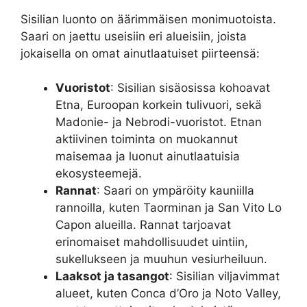
Sisilian luonto on äärimmäisen monimuotoista.
Saari on jaettu useisiin eri alueisiin, joista
jokaisella on omat ainutlaatuiset piirteensä:
Vuoristot
: Sisilian sisäosissa kohoavat
Etna, Euroopan korkein tulivuori, sekä
Madonie- ja Nebrodi-vuoristot. Etnan
aktiivinen toiminta on muokannut
maisemaa ja luonut ainutlaatuisia
ekosysteemejä.
Rannat
: Saari on ympäröity kauniilla
rannoilla, kuten Taorminan ja San Vito Lo
Capon alueilla. Rannat tarjoavat
erinomaiset mahdollisuudet uintiin,
sukellukseen ja muuhun vesiurheiluun.
Laaksot ja tasangot
: Sisilian viljavimmat
alueet, kuten Conca d’Oro ja Noto Valley,