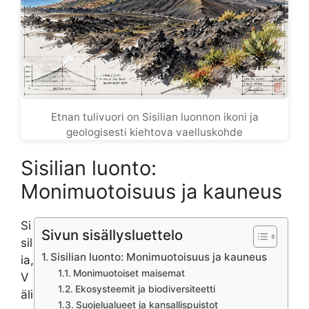
Etnan tulivuori on Sisilian luonnon ikoni ja
geologisesti kiehtova vaelluskohde
Sisilian luonto:
Monimuotoisuus ja kauneus
Si
Sivun sisällysluettelo
sil
Sisilian luonto: Monimuotoisuus ja kauneus
ia,
Monimuotoiset maisemat
V
Ekosysteemit ja biodiversiteetti
äli
Suojelualueet ja kansallispuistot