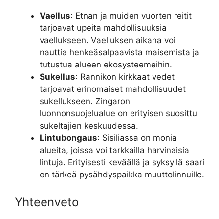
Vaellus
: Etnan ja muiden vuorten reitit
tarjoavat upeita mahdollisuuksia
vaellukseen. Vaelluksen aikana voi
nauttia henkeäsalpaavista maisemista ja
tutustua alueen ekosysteemeihin.
Sukellus
: Rannikon kirkkaat vedet
tarjoavat erinomaiset mahdollisuudet
sukellukseen. Zingaron
luonnonsuojelualue on erityisen suosittu
sukeltajien keskuudessa.
Lintubongaus
: Sisiliassa on monia
alueita, joissa voi tarkkailla harvinaisia
lintuja. Erityisesti keväällä ja syksyllä saari
on tärkeä pysähdyspaikka muuttolinnuille.
Yhteenveto