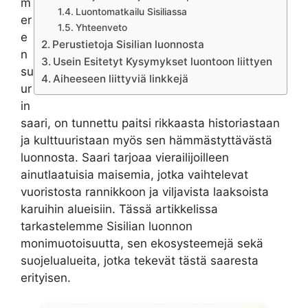
m
Luontomatkailu Sisiliassa
er
Yhteenveto
e
Perustietoja Sisilian luonnosta
n
Usein Esitetyt Kysymykset luontoon liittyen
su
Aiheeseen liittyviä linkkejä
ur
in
saari, on tunnettu paitsi rikkaasta historiastaan
ja kulttuuristaan myös sen hämmästyttävästä
luonnosta. Saari tarjoaa vierailijoilleen
ainutlaatuisia maisemia, jotka vaihtelevat
vuoristosta rannikkoon ja viljavista laaksoista
karuihin alueisiin. Tässä artikkelissa
tarkastelemme Sisilian luonnon
monimuotoisuutta, sen ekosysteemejä sekä
suojelualueita, jotka tekevät tästä saaresta
erityisen.