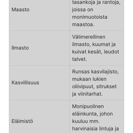
tasankoja ja rantoja,
Maasto
joissa on
monimuotoista
maastoa.
Välimerellinen
ilmasto, kuumat ja
Ilmasto
kuivat kesät, leudot
talvet.
Runsas kasvilajisto,
mukaan lukien
Kasvillisuus
oliivipuut, sitrukset
ja viinitarhat.
Monipuolinen
eläinkunta, johon
Eläimistö
kuuluu mm.
harvinaisia lintuja ja