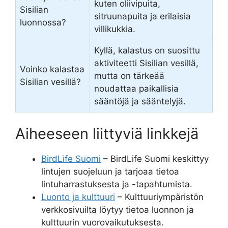
kuten oliivipuita,
Sisilian
sitruunapuita ja erilaisia
luonnossa?
villikukkia.
Kyllä, kalastus on suosittu
aktiviteetti Sisilian vesillä,
Voinko kalastaa
mutta on tärkeää
Sisilian vesillä?
noudattaa paikallisia
sääntöjä ja sääntelyjä.
Aiheeseen liittyviä linkkejä
BirdLife Suomi
– BirdLife Suomi keskittyy
lintujen suojeluun ja tarjoaa tietoa
lintuharrastuksesta ja -tapahtumista.
Luonto ja kulttuuri
– Kulttuuriympäristön
verkkosivuilta löytyy tietoa luonnon ja
kulttuurin vuorovaikutuksesta.