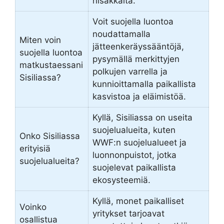
nisäkkäitä.
Voit suojella luontoa
noudattamalla
Miten voin
jätteenkeräyssääntöjä,
suojella luontoa
pysymällä merkittyjen
matkustaessani
polkujen varrella ja
Sisiliassa?
kunnioittamalla paikallista
kasvistoa ja eläimistöä.
Kyllä, Sisiliassa on useita
suojelualueita, kuten
Onko Sisiliassa
WWF:n suojelualueet ja
erityisiä
luonnonpuistot, jotka
suojelualueita?
suojelevat paikallista
ekosysteemiä.
Kyllä, monet paikalliset
Voinko
yritykset tarjoavat
osallistua