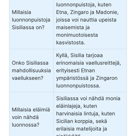
luonnonpuistoja, kuten
Millaisia
Etna, Zingaro ja Madonie,
luonnonpuistoja
joissa voi nauttia upeista
Sisiliassa on?
maisemista ja
monimuotoisesta
kasvistosta.
Kyllä, Sisilia tarjoaa
Onko Sisiliassa
erinomaisia vaellusreittejä,
mahdollisuuksia
erityisesti Etnan
vaellukseen?
ympäristössä ja Zingaron
luonnonpuistossa.
Sisiliassa voi nähdä monia
eläinlajeja, kuten
Millaisia eläimiä
harvinaisia lintuja, kuten
voin nähdä
Sicilian korppia, sekä
luonnossa?
erilaisia matelijoita ja