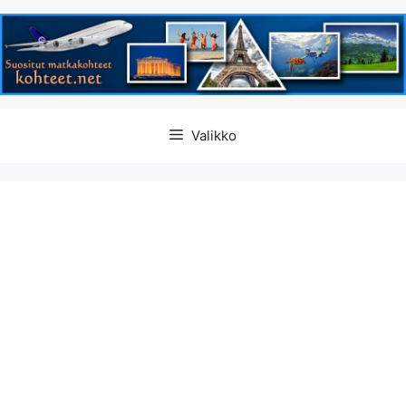
Siirry
Valikko
sisältöön