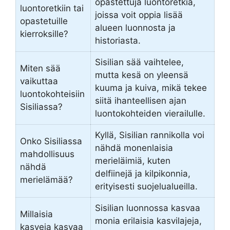
opastettuja luontoretkiä,
luontoretkiin tai
joissa voit oppia lisää
opastetuille
alueen luonnosta ja
kierroksille?
historiasta.
Sisilian sää vaihtelee,
Miten sää
mutta kesä on yleensä
vaikuttaa
kuuma ja kuiva, mikä tekee
luontokohteisiin
siitä ihanteellisen ajan
Sisiliassa?
luontokohteiden vierailulle.
Kyllä, Sisilian rannikolla voi
Onko Sisiliassa
nähdä monenlaisia
mahdollisuus
merieläimiä, kuten
nähdä
delfiinejä ja kilpikonnia,
merielämää?
erityisesti suojelualueilla.
Sisilian luonnossa kasvaa
Millaisia
monia erilaisia kasvilajeja,
kasveja kasvaa