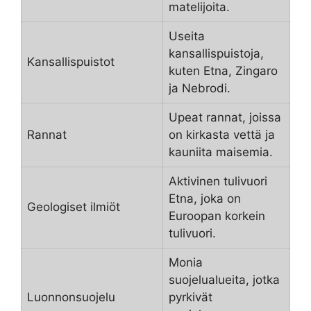
matelijoita.
Useita
kansallispuistoja,
Kansallispuistot
kuten Etna, Zingaro
ja Nebrodi.
Upeat rannat, joissa
Rannat
on kirkasta vettä ja
kauniita maisemia.
Aktivinen tulivuori
Etna, joka on
Geologiset ilmiöt
Euroopan korkein
tulivuori.
Monia
suojelualueita, jotka
Luonnonsuojelu
pyrkivät