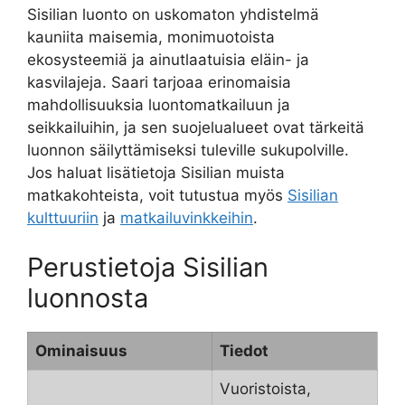
Sisilian luonto on uskomaton yhdistelmä
kauniita maisemia, monimuotoista
ekosysteemiä ja ainutlaatuisia eläin- ja
kasvilajeja. Saari tarjoaa erinomaisia
mahdollisuuksia luontomatkailuun ja
seikkailuihin, ja sen suojelualueet ovat tärkeitä
luonnon säilyttämiseksi tuleville sukupolville.
Jos haluat lisätietoja Sisilian muista
matkakohteista, voit tutustua myös
Sisilian
kulttuuriin
ja
matkailuvinkkeihin
.
Perustietoja Sisilian
luonnosta
Ominaisuus
Tiedot
Vuoristoista,