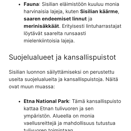
Fauna
: Sisilian eläimistöön kuuluu monia
harvinaisia lajeja, kuten
Sisilian käärme
,
saaren endeemiset linnut
ja
merinisäkkäät
. Erityisesti lintuharrastajat
löytävät saarelta runsaasti
mielenkiintoisia lajeja.
Suojelualueet ja kansallispuistot
Sisilian luonnon säilyttämiseksi on perustettu
useita suojelualueita ja kansallispuistoja. Näitä
ovat muun muassa:
Etna National Park
: Tämä kansallispuisto
kattaa Etnan tulivuoren ja sen
ympäristön. Alueella on monia
vaellusreittejä ja mahdollisuus tutustua
tulivuoren toimintaan.