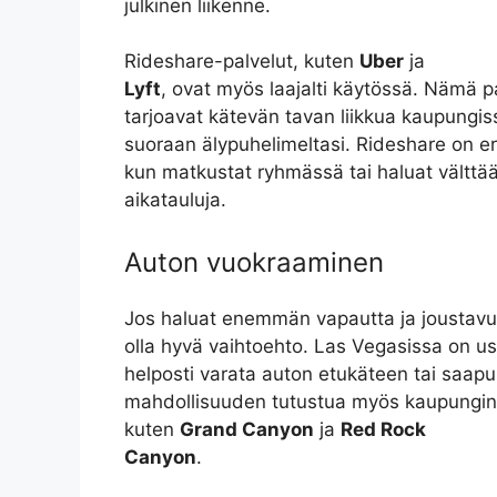
julkinen liikenne.
Rideshare-palvelut, kuten
Uber
ja
Lyft
, ovat myös laajalti käytössä. Nämä p
tarjoavat kätevän tavan liikkua kaupungissa
suoraan älypuhelimeltasi. Rideshare on eri
kun matkustat ryhmässä tai haluat välttää 
aikatauluja.
Auton vuokraaminen
Jos haluat enemmän vapautta ja joustavu
olla hyvä vaihtoehto. Las Vegasissa on us
helposti varata auton etukäteen tai saapu
mahdollisuuden tutustua myös kaupungin u
kuten
Grand Canyon
ja
Red Rock
Canyon
.