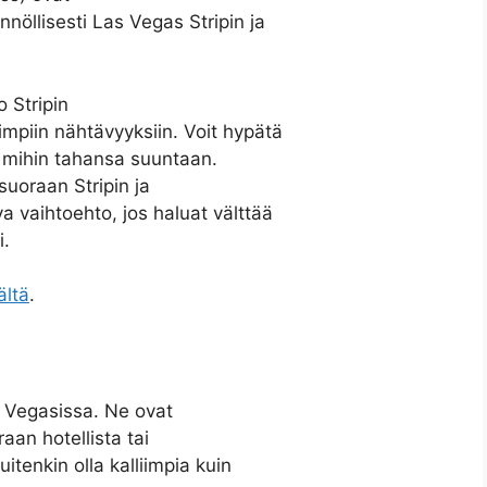
nöllisesti Las Vegas Stripin ja
 Stripin
impiin nähtävyyksiin. Voit hypätä
 mihin tahansa suuntaan.
uoraan Stripin ja
va vaihtoehto, jos haluat välttää
i.
ältä
.
s Vegasissa. Ne ovat
raan hotellista tai
itenkin olla kalliimpia kuin