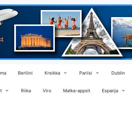
lma
Berliini
Kreikka
Pariisi
Dublin
t
Riika
Viro
Matka-appsit
Espanja