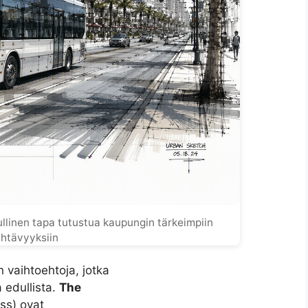
ullinen tapa tutustua kaupungin tärkeimpiin
htävyyksiin
n vaihtoehtoja, jotka
 edullista.
The
ss) ovat