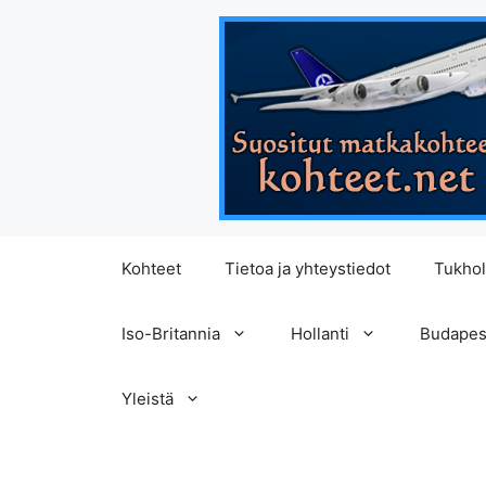
Siirry
Kohteet
Tietoa ja yhteystiedot
Tukho
sisältöön
Iso-Britannia
Hollanti
Budapes
Yleistä