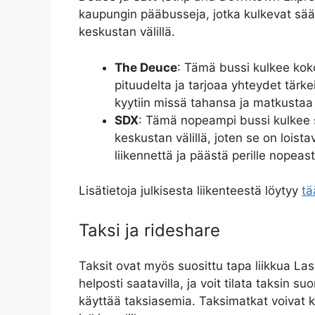
kaupungin pääbusseja, jotka kulkevat sään
keskustan välillä.
The Deuce
: Tämä bussi kulkee koko
pituudelta ja tarjoaa yhteydet tärke
kyytiin missä tahansa ja matkustaa
SDX
: Tämä nopeampi bussi kulkee s
keskustan välillä, joten se on loista
liikennettä ja päästä perille nopeast
Lisätietoja julkisesta liikenteestä löytyy
tä
Taksi ja rideshare
Taksit ovat myös suosittu tapa liikkua La
helposti saatavilla, ja voit tilata taksin suo
käyttää taksiasemia. Taksimatkat voivat ku