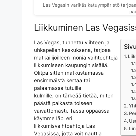
Las Vegasin värikäs katuympäristö tarjoaa 
päi
Liikkuminen Las Vegasis
Las Vegas, tunnettu viihteen ja
Sivu
uhkapelien keskuksena, tarjoaa
Lii
matkailijoilleen monia vaihtoehtoja
liikkumiseen kaupungin sisällä.
Olitpa sitten matkustamassa
ensimmäistä kertaa tai
palaamassa tutuille
kulmille, on tärkeää tietää, miten
päästä paikasta toiseen
Yh
vaivattomasti. Tässä oppaassa
Per
käymme läpi eri
Use
liikkumisvaihtoehtoja Las
Lin
Vegasissa, jotta voit nauttia