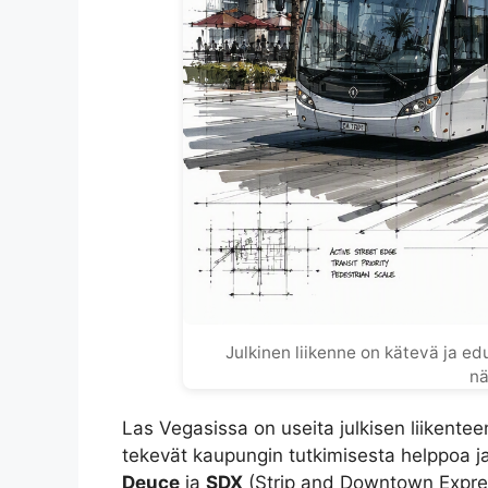
Julkinen liikenne on kätevä ja ed
nä
Las Vegasissa on useita julkisen liikentee
tekevät kaupungin tutkimisesta helppoa ja
Deuce
ja
SDX
(Strip and Downtown Expre