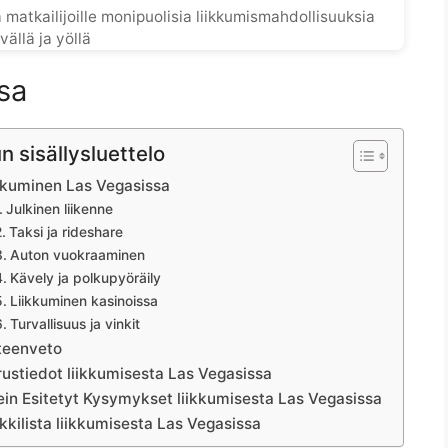
matkailijoille monipuolisia liikkumismahdollisuuksia
vällä ja yöllä
sa
n sisällysluettelo
kkuminen Las Vegasissa
Julkinen liikenne
Taksi ja rideshare
Auton vuokraaminen
Kävely ja polkupyöräily
Liikkuminen kasinoissa
Turvallisuus ja vinkit
teenveto
ustiedot liikkumisesta Las Vegasissa
in Esitetyt Kysymykset liikkumisesta Las Vegasissa
kkilista liikkumisesta Las Vegasissa