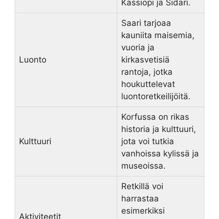
Kassiopi ja Sidari.
Saari tarjoaa
kauniita maisemia,
vuoria ja
Luonto
kirkasvetisiä
rantoja, jotka
houkuttelevat
luontoretkeilijöitä.
Korfussa on rikas
historia ja kulttuuri,
Kulttuuri
jota voi tutkia
vanhoissa kylissä ja
museoissa.
Retkillä voi
harrastaa
esimerkiksi
Aktiviteetit