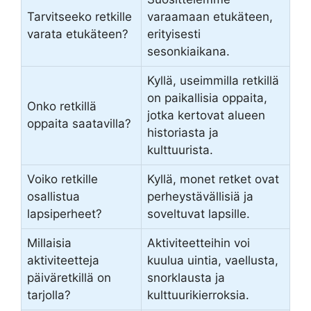
Tarvitseeko retkille
varaamaan etukäteen,
varata etukäteen?
erityisesti
sesonkiaikana.
Kyllä, useimmilla retkillä
on paikallisia oppaita,
Onko retkillä
jotka kertovat alueen
oppaita saatavilla?
historiasta ja
kulttuurista.
Voiko retkille
Kyllä, monet retket ovat
osallistua
perheystävällisiä ja
lapsiperheet?
soveltuvat lapsille.
Millaisia
Aktiviteetteihin voi
aktiviteetteja
kuulua uintia, vaellusta,
päiväretkillä on
snorklausta ja
tarjolla?
kulttuurikierroksia.