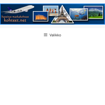
Siirry
Valikko
sisältöön