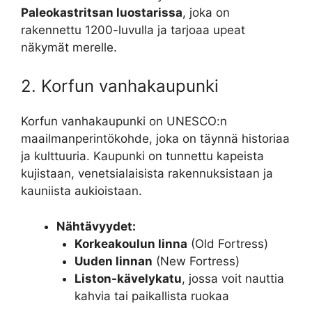
Paleokastritsan luostarissa
, joka on
rakennettu 1200-luvulla ja tarjoaa upeat
näkymät merelle.
2. Korfun vanhakaupunki
Korfun vanhakaupunki on UNESCO:n
maailmanperintökohde, joka on täynnä historiaa
ja kulttuuria. Kaupunki on tunnettu kapeista
kujistaan, venetsialaisista rakennuksistaan ja
kauniista aukioistaan.
Nähtävyydet:
Korkeakoulun linna
(Old Fortress)
Uuden linnan
(New Fortress)
Liston-kävelykatu
, jossa voit nauttia
kahvia tai paikallista ruokaa