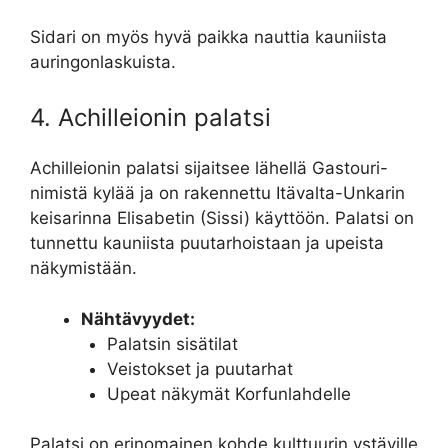
Sidari on myös hyvä paikka nauttia kauniista
auringonlaskuista.
4. Achilleionin palatsi
Achilleionin palatsi sijaitsee lähellä Gastouri-
nimistä kylää ja on rakennettu Itävalta-Unkarin
keisarinna Elisabetin (Sissi) käyttöön. Palatsi on
tunnettu kauniista puutarhoistaan ja upeista
näkymistään.
Nähtävyydet:
Palatsin sisätilat
Veistokset ja puutarhat
Upeat näkymät Korfunlahdelle
Palatsi on erinomainen kohde kulttuurin ystäville