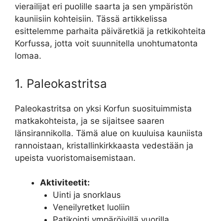
vierailijat eri puolille saarta ja sen ympäristön
kauniisiin kohteisiin. Tässä artikkelissa
esittelemme parhaita päiväretkiä ja retkikohteita
Korfussa, jotta voit suunnitella unohtumatonta
lomaa.
1. Paleokastritsa
Paleokastritsa on yksi Korfun suosituimmista
matkakohteista, ja se sijaitsee saaren
länsirannikolla. Tämä alue on kuuluisa kauniista
rannoistaan, kristallinkirkkaasta vedestään ja
upeista vuoristomaisemistaan.
Aktiviteetit:
Uinti ja snorklaus
Veneilyretket luoliin
Patikointi ympäröivillä vuorilla