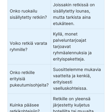
Joissakin retkissä on
Onko ruokailu
sisällytetty lounas,
sisällytetty retkiin?
mutta tarkista aina
etukäteen.
Kyllä, monet
palveluntarjoajat
Voiko retkiä varata
tarjoavat
ryhmille?
ryhmäalennuksia ja
erityispaketteja.
Suosittelemme mukavia
Onko retkille
vaatteita ja kenkiä,
erityisiä
erityisesti
pukeutumisohjeita?
vaelluskohteissa.
Retkille on yleensä
Kuinka pääsee
järjestetty kuljetus
retkikohteisiin?
hotellilta tai muualta