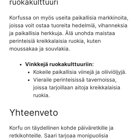
ruokakulttuuri
Korfussa on myös useita paikallisia markkinoita,
joissa voit ostaa tuoreita hedelmiä, vihanneksia
ja paikallisia herkkuja. Älä unohda maistaa
perinteisiä kreikkalaisia ruokia, kuten
moussakaa ja souvlakia.
Vinkkejä ruokakulttuuriin:
Kokeile paikallisia viinejä ja oliiviöljyjä.
Vieraile perinteisissä tavernoissa,
joissa tarjoillaan aitoja kreikkalaisia
ruokia.
Yhteenveto
Korfu on täydellinen kohde päiväretkille ja
retkikohteille. Saari tarjoaa monipuolisia