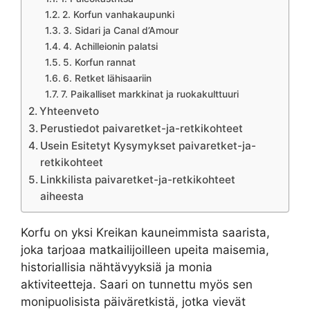
2. Korfun vanhakaupunki
3. Sidari ja Canal d’Amour
4. Achilleionin palatsi
5. Korfun rannat
6. Retket lähisaariin
7. Paikalliset markkinat ja ruokakulttuuri
Yhteenveto
Perustiedot paivaretket-ja-retkikohteet
Usein Esitetyt Kysymykset paivaretket-ja-
retkikohteet
Linkkilista paivaretket-ja-retkikohteet
aiheesta
Korfu on yksi Kreikan kauneimmista saarista,
joka tarjoaa matkailijoilleen upeita maisemia,
historiallisia nähtävyyksiä ja monia
aktiviteetteja. Saari on tunnettu myös sen
monipuolisista päiväretkistä, jotka vievät