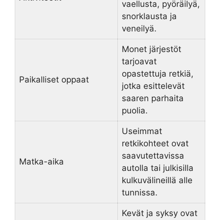
vaellusta, pyöräilyä,
snorklausta ja
veneilyä.
Monet järjestöt
tarjoavat
opastettuja retkiä,
Paikalliset oppaat
jotka esittelevät
saaren parhaita
puolia.
Useimmat
retkikohteet ovat
saavutettavissa
Matka-aika
autolla tai julkisilla
kulkuvälineillä alle
tunnissa.
Kevät ja syksy ovat