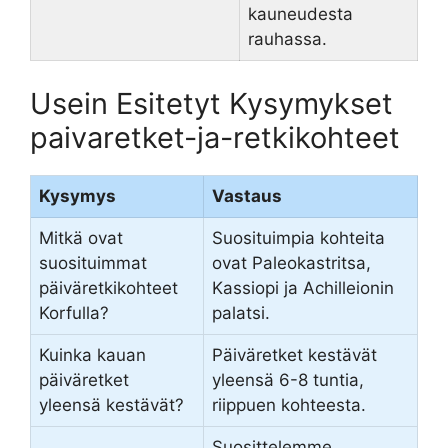
kauneudesta
rauhassa.
Usein Esitetyt Kysymykset
paivaretket-ja-retkikohteet
Kysymys
Vastaus
Mitkä ovat
Suosituimpia kohteita
suosituimmat
ovat Paleokastritsa,
päiväretkikohteet
Kassiopi ja Achilleionin
Korfulla?
palatsi.
Kuinka kauan
Päiväretket kestävät
päiväretket
yleensä 6-8 tuntia,
yleensä kestävät?
riippuen kohteesta.
Suosittelemme