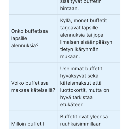
sisältyvät buffetin
hintaan.
Kyllä, monet buffetit
tarjoavat lapsille
Onko buffetissa
alennuksia tai jopa
lapsille
ilmaisen sisäänpääsyn
alennuksia?
tietyn ikäryhmän
mukaan.
Useimmat buffetit
hyväksyvät sekä
Voiko buffetissa
käteismaksut että
maksaa käteisellä?
luottokortit, mutta on
hyvä tarkistaa
etukäteen.
Buffetit ovat yleensä
Milloin buffetit
ruuhkaisimmillaan