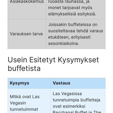
Asiakaskokemus
ruoasta rauhassa, ja
monet tarjoavat myös
elämyksellisiä esityksiä.
Joissakin buffeteissa on
suositeltavaa tehdä varaus
Varauksen tarve
etukäteen, erityisesti
sesonkiaikoina.
Usein Esitetyt Kysymykset
buffetista
Kysymys
Vastaus
Las Vegasissa
Mitkä ovat Las
tunnetuimpia buffetteja
Vegasin
ovat esimerkiksi
tunnetuimmat
Bacchanal Buffet ja The