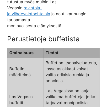
tutustua myös muihin Las
Vegasin
ravintola-
ja viihdevaihtoehtoihin
ja nauti kaupungin
tarjoamasta
monipuolisesta elämyksestä!
Perustietoja buffetista
Ominaisuus
Tiedot
Buffet on itsepalveluateria,
Buffetin
jossa asiakkaat voivat
määritelmä
valita erilaisia ruokia ja
annoksia.
Las Vegasissa on laaja
Las Vegasin
valikoima buffetteja, jotka
buffetit
tarjoavat monipuolisia