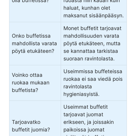
olla buffetissa?
ruoasta niin kauan kuin
haluat, kunhan olet
maksanut sisäänpääsyn.
Monet buffetit tarjoavat
Onko buffetissa
mahdollisuuden varata
mahdollista varata
pöytä etukäteen, mutta
pöytä etukäteen?
se kannattaa tarkistaa
suoraan ravintolasta.
Useimmissa buffeteissa
Voinko ottaa
ruokaa ei saa viedä pois
ruokaa mukaan
ravintolasta
buffetista?
hygieniasyistä.
Useimmat buffetit
tarjoavat juomat
Tarjoavatko
erikseen, ja joissakin
buffetit juomia?
paikoissa juomat