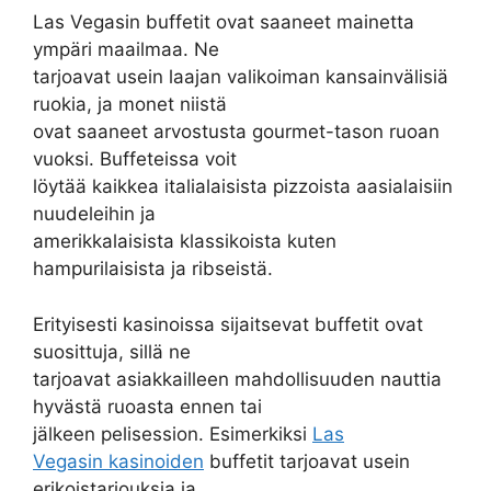
Las Vegasin buffetit ovat saaneet mainetta
ympäri maailmaa. Ne
tarjoavat usein laajan valikoiman kansainvälisiä
ruokia, ja monet niistä
ovat saaneet arvostusta gourmet-tason ruoan
vuoksi. Buffeteissa voit
löytää kaikkea italialaisista pizzoista aasialaisiin
nuudeleihin ja
amerikkalaisista klassikoista kuten
hampurilaisista ja ribseistä.
Erityisesti kasinoissa sijaitsevat buffetit ovat
suosittuja, sillä ne
tarjoavat asiakkailleen mahdollisuuden nauttia
hyvästä ruoasta ennen tai
jälkeen pelisession. Esimerkiksi
Las
Vegasin kasinoiden
buffetit tarjoavat usein
erikoistarjouksia ja