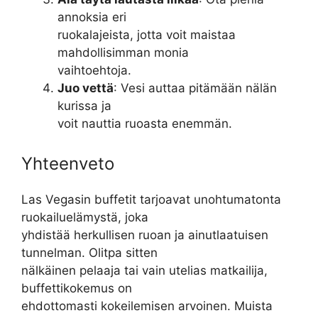
annoksia eri
ruokalajeista, jotta voit maistaa
mahdollisimman monia
vaihtoehtoja.
Juo vettä
: Vesi auttaa pitämään nälän
kurissa ja
voit nauttia ruoasta enemmän.
Yhteenveto
Las Vegasin buffetit tarjoavat unohtumatonta
ruokailuelämystä, joka
yhdistää herkullisen ruoan ja ainutlaatuisen
tunnelman. Olitpa sitten
nälkäinen pelaaja tai vain utelias matkailija,
buffettikokemus on
ehdottomasti kokeilemisen arvoinen. Muista