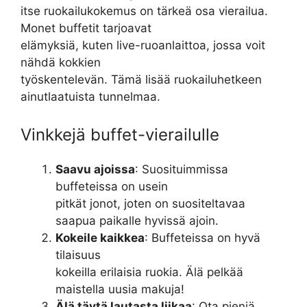
itse ruokailukokemus on tärkeä osa vierailua.
Monet buffetit tarjoavat
elämyksiä, kuten live-ruoanlaittoa, jossa voit
nähdä kokkien
työskentelevän. Tämä lisää ruokailuhetkeen
ainutlaatuista tunnelmaa.
Vinkkejä buffet-vierailulle
Saavu ajoissa
: Suosituimmissa
buffeteissa on usein
pitkät jonot, joten on suositeltavaa
saapua paikalle hyvissä ajoin.
Kokeile kaikkea
: Buffeteissa on hyvä
tilaisuus
kokeilla erilaisia ruokia. Älä pelkää
maistella uusia makuja!
Älä täytä lautasta liikaa
: Ota pieniä