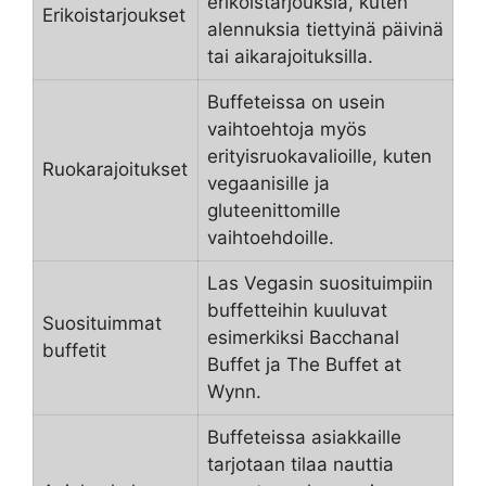
erikoistarjouksia, kuten
Erikoistarjoukset
alennuksia tiettyinä päivinä
tai aikarajoituksilla.
Buffeteissa on usein
vaihtoehtoja myös
erityisruokavalioille, kuten
Ruokarajoitukset
vegaanisille ja
gluteenittomille
vaihtoehdoille.
Las Vegasin suosituimpiin
buffetteihin kuuluvat
Suosituimmat
esimerkiksi Bacchanal
buffetit
Buffet ja The Buffet at
Wynn.
Buffeteissa asiakkaille
tarjotaan tilaa nauttia