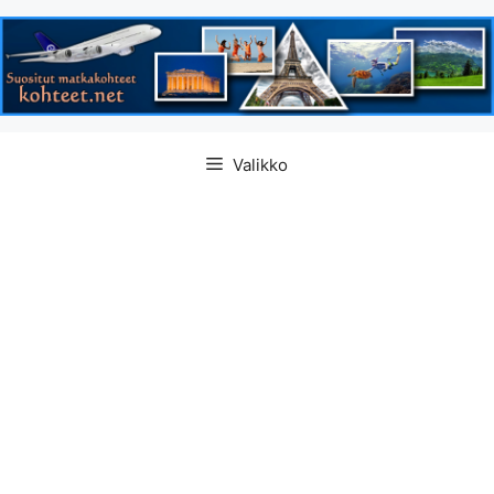
Siirry
Valikko
sisältöön