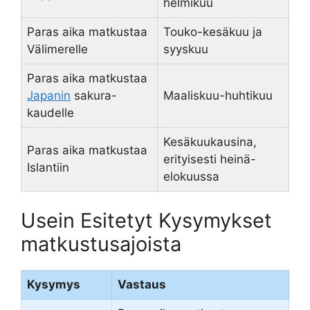
helmikuu
Paras aika matkustaa
Touko-kesäkuu ja
Välimerelle
syyskuu
Paras aika matkustaa
Japanin
sakura-
Maaliskuu-huhtikuu
kaudelle
Kesäkuukausina,
Paras aika matkustaa
erityisesti heinä-
Islantiin
elokuussa
Usein Esitetyt Kysymykset
matkustusajoista
Kysymys
Vastaus