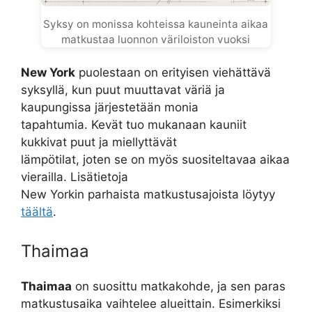
Syksy on monissa kohteissa kauneinta aikaa
matkustaa luonnon väriloiston vuoksi
New York
puolestaan on erityisen viehättävä
syksyllä, kun puut muuttavat väriä ja
kaupungissa järjestetään monia
tapahtumia. Kevät tuo mukanaan kauniit
kukkivat puut ja miellyttävät
lämpötilat, joten se on myös suositeltavaa aikaa
vierailla. Lisätietoja
New Yorkin parhaista matkustusajoista löytyy
täältä
.
Thaimaa
Thaimaa
on suosittu matkakohde, ja sen paras
matkustusaika vaihtelee alueittain. Esimerkiksi