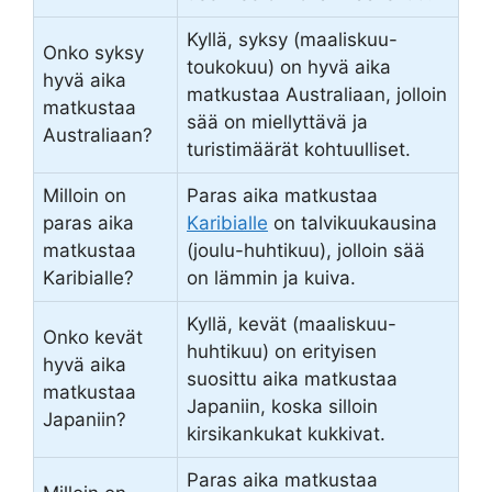
Kyllä, syksy (maaliskuu-
Onko syksy
toukokuu) on hyvä aika
hyvä aika
matkustaa Australiaan, jolloin
matkustaa
sää on miellyttävä ja
Australiaan?
turistimäärät kohtuulliset.
Milloin on
Paras aika matkustaa
paras aika
Karibialle
on talvikuukausina
matkustaa
(joulu-huhtikuu), jolloin sää
Karibialle?
on lämmin ja kuiva.
Kyllä, kevät (maaliskuu-
Onko kevät
huhtikuu) on erityisen
hyvä aika
suosittu aika matkustaa
matkustaa
Japaniin, koska silloin
Japaniin?
kirsikankukat kukkivat.
Paras aika matkustaa