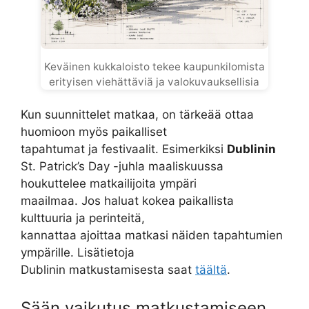
Keväinen kukkaloisto tekee kaupunkilomista
erityisen viehättäviä ja valokuvauksellisia
Kun suunnittelet matkaa, on tärkeää ottaa
huomioon myös paikalliset
tapahtumat ja festivaalit. Esimerkiksi
Dublinin
St. Patrick’s Day -juhla maaliskuussa
houkuttelee matkailijoita ympäri
maailmaa. Jos haluat kokea paikallista
kulttuuria ja perinteitä,
kannattaa ajoittaa matkasi näiden tapahtumien
ympärille. Lisätietoja
Dublinin matkustamisesta saat
täältä
.
Sään vaikutus matkustamiseen