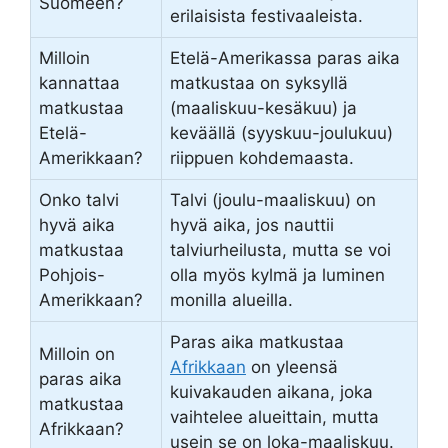
Suomeen?
erilaisista festivaaleista.
Milloin
Etelä-Amerikassa paras aika
kannattaa
matkustaa on syksyllä
matkustaa
(maaliskuu-kesäkuu) ja
Etelä-
keväällä (syyskuu-joulukuu)
Amerikkaan?
riippuen kohdemaasta.
Onko talvi
Talvi (joulu-maaliskuu) on
hyvä aika
hyvä aika, jos nauttii
matkustaa
talviurheilusta, mutta se voi
Pohjois-
olla myös kylmä ja luminen
Amerikkaan?
monilla alueilla.
Paras aika matkustaa
Milloin on
Afrikkaan
on yleensä
paras aika
kuivakauden aikana, joka
matkustaa
vaihtelee alueittain, mutta
Afrikkaan?
usein se on loka-maaliskuu.