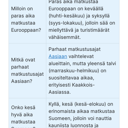
Paras aika matkustaa
Milloin on
Eurooppaan on keväällä
paras aika
(huhti-kesäkuu) ja syksyllä
matkustaa
(syys-lokakuu), jolloin sää on
Eurooppaan?
miellyttävä ja turistimäärät
vähäisemmät.
Parhaat matkustusajat
Aasiaan
vaihtelevat
Mitkä ovat
alueittain, mutta yleensä talvi
parhaat
(marraskuu-helmikuu) on
matkustusajat
suositeltavaa aikaa,
Aasiaan?
erityisesti Kaakkois-
Aasiassa.
Kyllä, kesä (kesä-elokuu) on
Onko kesä
erinomaista aikaa matkustaa
hyvä aika
Suomeen, jolloin voi nauttia
matkustaa
kauniista luonnosta ja