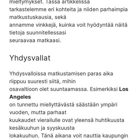
mieltymykset. Tässä artikkelissa
tarkastelemme eri kohteita ja niiden parhaimpia
matkustuskausia, sekä
annamme vinkkejä, kuinka voit hyödyntää näitä
tietoja suunnitellessasi
seuraavaa matkaasi.
Yhdysvallat
Yhdysvalloissa matkustamisen paras aika
riippuu suuresti siitä, mihin
osavaltioon olet suuntaamassa. Esimerkiksi
Los
Angeles
on tunnettu miellyttävästä säästään ympäri
vuoden, mutta parhaat
kuukaudet vierailulle ovat yleensä huhtikuusta
kesäkuuhun ja syyskuusta
lokakuuhun. Tänä aikana voit nauttia kaupungin