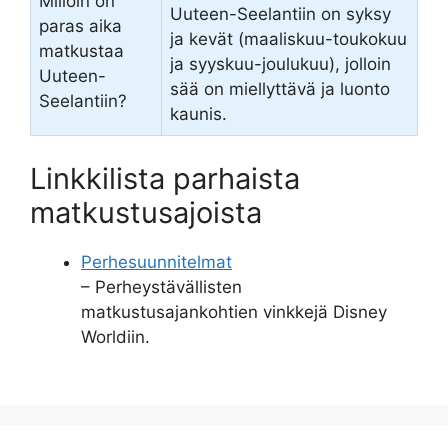
Milloin on
Uuteen-Seelantiin on syksy
paras aika
ja kevät (maaliskuu-toukokuu
matkustaa
ja syyskuu-joulukuu), jolloin
Uuteen-
sää on miellyttävä ja luonto
Seelantiin?
kaunis.
Linkkilista parhaista
matkustusajoista
Perhesuunnitelmat
– Perheystävällisten
matkustusajankohtien vinkkejä Disney
Worldiin.