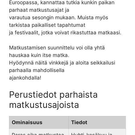
Euroopassa, kannattaa tutkia kunkin paikan
parhaat matkustusajat ja
varautua sesongin mukaan. Muista myös
tarkistaa paikalliset tapahtumat
ja festivaalit, jotka voivat rikastuttaa matkaasi.
Matkustamisen suunnittelu voi olla yhtä
hauskaa kuin itse matka.
Hyödynnä näitä vinkkejä ja aloita seikkailusi
parhaalla mahdollisella
ajankohdalla!
Perustiedot parhaista
matkustusajoista
Ominaisuus
Tiedot
Paras aika matkustaa
Huhti-kesäkuu ja