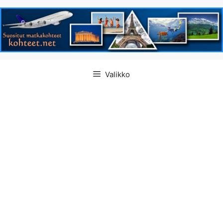
Siirry
Valikko
sisältöön