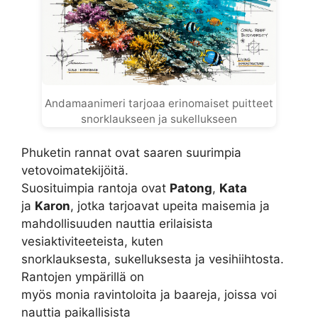
Andamaanimeri tarjoaa erinomaiset puitteet
snorklaukseen ja sukellukseen
Phuketin rannat ovat saaren suurimpia
vetovoimatekijöitä.
Suosituimpia rantoja ovat
Patong
,
Kata
ja
Karon
, jotka tarjoavat upeita maisemia ja
mahdollisuuden nauttia erilaisista
vesiaktiviteeteista, kuten
snorklauksesta, sukelluksesta ja vesihiihtosta.
Rantojen ympärillä on
myös monia ravintoloita ja baareja, joissa voi
nauttia paikallisista