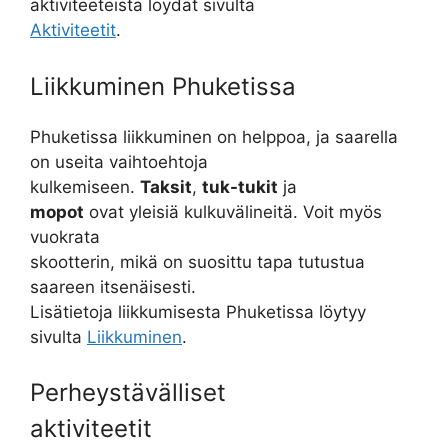
aktiviteeteista löydät sivulta
Aktiviteetit
.
Liikkuminen Phuketissa
Phuketissa liikkuminen on helppoa, ja saarella
on useita vaihtoehtoja
kulkemiseen.
Taksit
,
tuk-tukit
ja
mopot
ovat yleisiä kulkuvälineitä. Voit myös
vuokrata
skootterin, mikä on suosittu tapa tutustua
saareen itsenäisesti.
Lisätietoja liikkumisesta Phuketissa löytyy
sivulta
Liikkuminen
.
Perheystävälliset
aktiviteetit