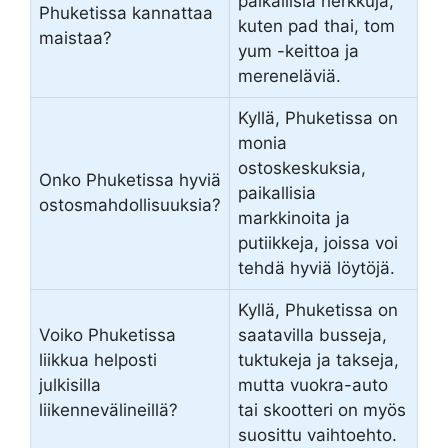
paikallisia herkkuja,
Phuketissa kannattaa
kuten pad thai, tom
maistaa?
yum -keittoa ja
mereneläviä.
Kyllä, Phuketissa on
monia
ostoskeskuksia,
Onko Phuketissa hyviä
paikallisia
ostosmahdollisuuksia?
markkinoita ja
putiikkeja, joissa voi
tehdä hyviä löytöjä.
Kyllä, Phuketissa on
Voiko Phuketissa
saatavilla busseja,
liikkua helposti
tuktukeja ja takseja,
julkisilla
mutta vuokra-auto
liikennevälineillä?
tai skootteri on myös
suosittu vaihtoehto.