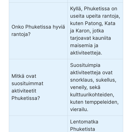
Kyllä, Phuketissa on
useita upeita rantoja,
kuten Patong, Kata
Onko Phuketissa hyviä
ja Karon, jotka
rantoja?
tarjoavat kauniita
maisemia ja
aktiviteetteja.
Suosituimpia
aktiviteetteja ovat
Mitkä ovat
snorklaus, sukellus,
suosituimmat
veneily, sekä
aktiviteetit
kulttuurikohteiden,
Phuketissa?
kuten temppeleiden,
vierailu.
Lentomatka
Phuketista