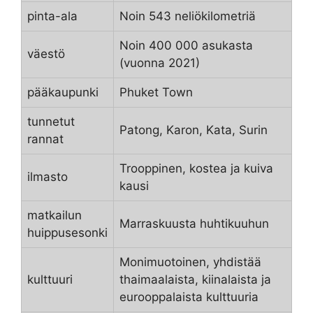
pinta-ala
Noin 543 neliökilometriä
Noin 400 000 asukasta
väestö
(vuonna 2021)
pääkaupunki
Phuket Town
tunnetut
Patong, Karon, Kata, Surin
rannat
Trooppinen, kostea ja kuiva
ilmasto
kausi
matkailun
Marraskuusta huhtikuuhun
huippusesonki
Monimuotoinen, yhdistää
kulttuuri
thaimaalaista, kiinalaista ja
eurooppalaista kulttuuria