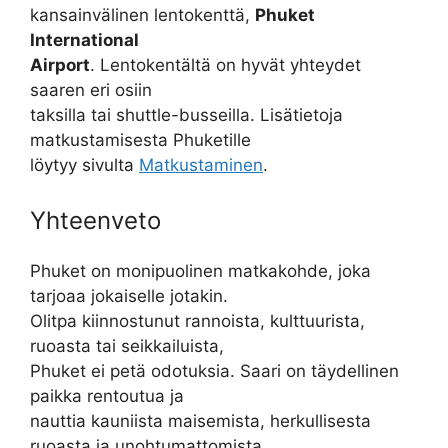
kansainvälinen lentokenttä,
Phuket
International
Airport
. Lentokentältä on hyvät yhteydet
saaren eri osiin
taksilla tai shuttle-busseilla. Lisätietoja
matkustamisesta Phuketille
löytyy sivulta
Matkustaminen
.
Yhteenveto
Phuket on monipuolinen matkakohde, joka
tarjoaa jokaiselle jotakin.
Olitpa kiinnostunut rannoista, kulttuurista,
ruoasta tai seikkailuista,
Phuket ei petä odotuksia. Saari on täydellinen
paikka rentoutua ja
nauttia kauniista maisemista, herkullisesta
ruoasta ja unohtumattomista