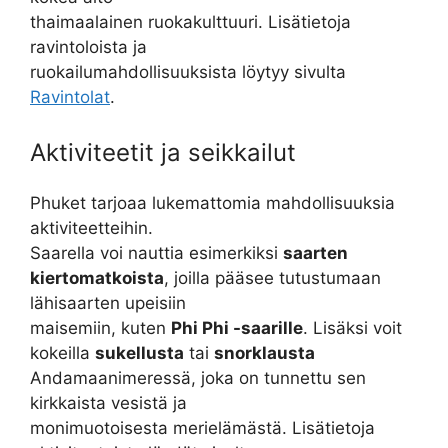
thaimaalainen ruokakulttuuri. Lisätietoja
ravintoloista ja
ruokailumahdollisuuksista löytyy sivulta
Ravintolat
.
Aktiviteetit ja seikkailut
Phuket tarjoaa lukemattomia mahdollisuuksia
aktiviteetteihin.
Saarella voi nauttia esimerkiksi
saarten
kiertomatkoista
, joilla pääsee tutustumaan
lähisaarten upeisiin
maisemiin, kuten
Phi Phi -saarille
. Lisäksi voit
kokeilla
sukellusta
tai
snorklausta
Andamaanimeressä, joka on tunnettu sen
kirkkaista vesistä ja
monimuotoisesta merielämästä. Lisätietoja