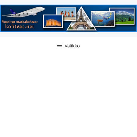
Siirry
Valikko
sisältöön