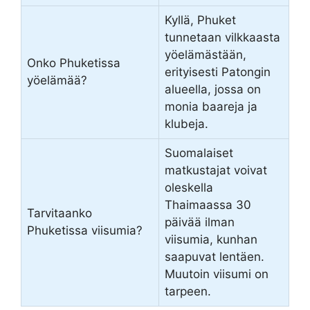
Kyllä, Phuket
tunnetaan vilkkaasta
yöelämästään,
Onko Phuketissa
erityisesti Patongin
yöelämää?
alueella, jossa on
monia baareja ja
klubeja.
Suomalaiset
matkustajat voivat
oleskella
Thaimaassa 30
Tarvitaanko
päivää ilman
Phuketissa viisumia?
viisumia, kunhan
saapuvat lentäen.
Muutoin viisumi on
tarpeen.