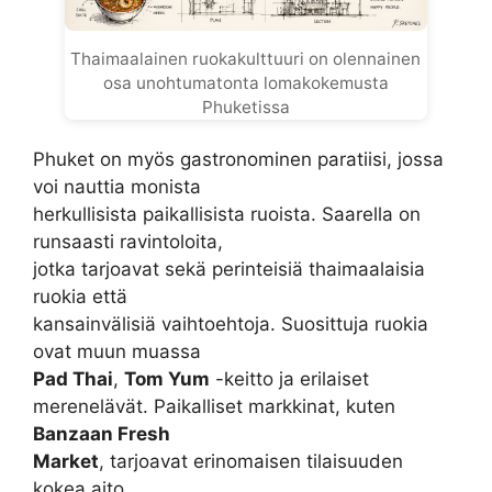
Thaimaalainen ruokakulttuuri on olennainen
osa unohtumatonta lomakokemusta
Phuketissa
Phuket on myös gastronominen paratiisi, jossa
voi nauttia monista
herkullisista paikallisista ruoista. Saarella on
runsaasti ravintoloita,
jotka tarjoavat sekä perinteisiä thaimaalaisia
ruokia että
kansainvälisiä vaihtoehtoja. Suosittuja ruokia
ovat muun muassa
Pad Thai
,
Tom Yum
-keitto ja erilaiset
merenelävät. Paikalliset markkinat, kuten
Banzaan Fresh
Market
, tarjoavat erinomaisen tilaisuuden
kokea aito