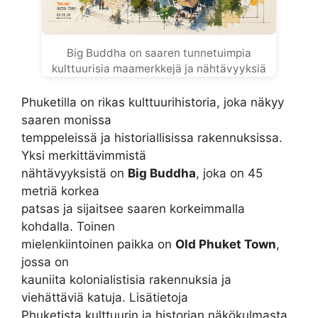
Big Buddha on saaren tunnetuimpia
kulttuurisia maamerkkejä ja nähtävyyksiä
Phuketilla on rikas kulttuurihistoria, joka näkyy
saaren monissa
temppeleissä ja historiallisissa rakennuksissa.
Yksi merkittävimmistä
nähtävyyksistä on
Big Buddha
, joka on 45
metriä korkea
patsas ja sijaitsee saaren korkeimmalla
kohdalla. Toinen
mielenkiintoinen paikka on
Old Phuket Town
,
jossa on
kauniita kolonialistisia rakennuksia ja
viehättäviä katuja. Lisätietoja
Phuketista kulttuurin ja historian näkökulmasta