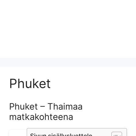
Phuket
Phuket – Thaimaa
matkakohteena
Sivun sisällysluettelo