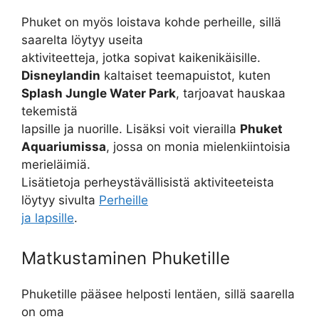
Phuket on myös loistava kohde perheille, sillä
saarelta löytyy useita
aktiviteetteja, jotka sopivat kaikenikäisille.
Disneylandin
kaltaiset teemapuistot, kuten
Splash Jungle Water Park
, tarjoavat hauskaa
tekemistä
lapsille ja nuorille. Lisäksi voit vierailla
Phuket
Aquariumissa
, jossa on monia mielenkiintoisia
merieläimiä.
Lisätietoja perheystävällisistä aktiviteeteista
löytyy sivulta
Perheille
ja lapsille
.
Matkustaminen Phuketille
Phuketille pääsee helposti lentäen, sillä saarella
on oma