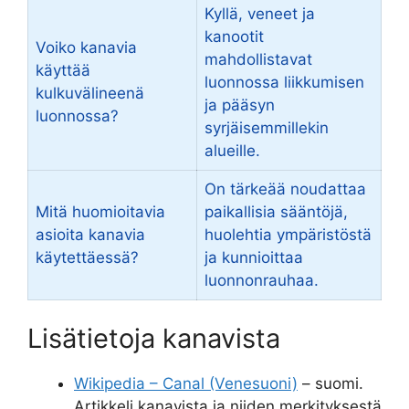
Kyllä, veneet ja
kanootit
Voiko kanavia
mahdollistavat
käyttää
luonnossa liikkumisen
kulkuvälineenä
ja pääsyn
luonnossa?
syrjäisemmillekin
alueille.
On tärkeää noudattaa
Mitä huomioitavia
paikallisia sääntöjä,
asioita kanavia
huolehtia ympäristöstä
käytettäessä?
ja kunnioittaa
luonnonrauhaa.
Lisätietoja kanavista
Wikipedia – Canal (Venesuoni)
– suomi.
Artikkeli kanavista ja niiden merkityksestä