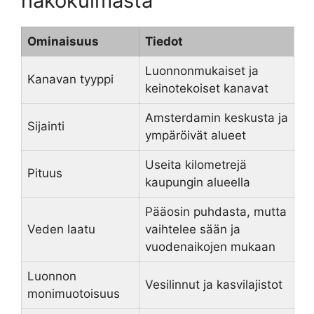
näkökulmasta
Ominaisuus
Tiedot
Luonnonmukaiset ja
Kanavan tyyppi
keinotekoiset kanavat
Amsterdamin keskusta ja
Sijainti
ympäröivät alueet
Useita kilometrejä
Pituus
kaupungin alueella
Pääosin puhdasta, mutta
Veden laatu
vaihtelee sään ja
vuodenaikojen mukaan
Luonnon
Vesilinnut ja kasvilajistot
monimuotoisuus