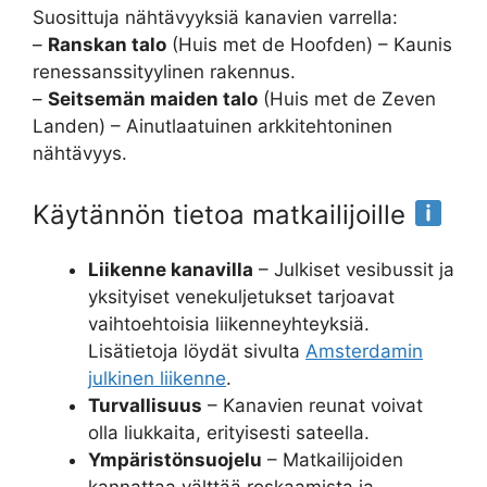
Suosittuja nähtävyyksiä kanavien varrella:
–
Ranskan talo
(Huis met de Hoofden) – Kaunis
renessanssityylinen rakennus.
–
Seitsemän maiden talo
(Huis met de Zeven
Landen) – Ainutlaatuinen arkkitehtoninen
nähtävyys.
Käytännön tietoa matkailijoille
Liikenne kanavilla
– Julkiset vesibussit ja
yksityiset venekuljetukset tarjoavat
vaihtoehtoisia liikenneyhteyksiä.
Lisätietoja löydät sivulta
Amsterdamin
julkinen liikenne
.
Turvallisuus
– Kanavien reunat voivat
olla liukkaita, erityisesti sateella.
Ympäristönsuojelu
– Matkailijoiden
kannattaa välttää roskaamista ja