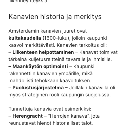
liikenneyhteyksiä.
Kanavien historia ja merkitys
Amsterdamin kanavien juuret ovat
kultakaudella
(1600-luku), jolloin kaupunki
kasvoi merkittävästi. Kanavien tarkoitus oli:
–
Liikenteen helpottaminen
– Kanavat toimivat
tärkeinä kuljetusreitteinä tavaralle ja ihmisille.
–
Maankäytön optimointi
– Kaupunki
rakennettiin kanavien ympärille, mikä
mahdollisti tehokkaan kaavoituksen.
–
Puolustusjärjestelmä
– Joillakin kanavilla oli
myös strateginen rooli kaupungin suojelussa.
Tunnettuja kanavia ovat esimerkiksi:
–
Herengracht
– “Herrojen kanava”, jota
reunustavat hienot historialliset talot.