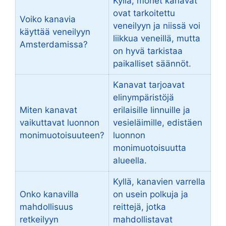
Kyllä, monet kanavat
ovat tarkoitettu
Voiko kanavia
veneilyyn ja niissä voi
käyttää veneilyyn
liikkua veneillä, mutta
Amsterdamissa?
on hyvä tarkistaa
paikalliset säännöt.
Kanavat tarjoavat
elinympäristöjä
Miten kanavat
erilaisille linnuille ja
vaikuttavat luonnon
vesieläimille, edistäen
monimuotoisuuteen?
luonnon
monimuotoisuutta
alueella.
Kyllä, kanavien varrella
Onko kanavilla
on usein polkuja ja
mahdollisuus
reittejä, jotka
retkeilyyn
mahdollistavat