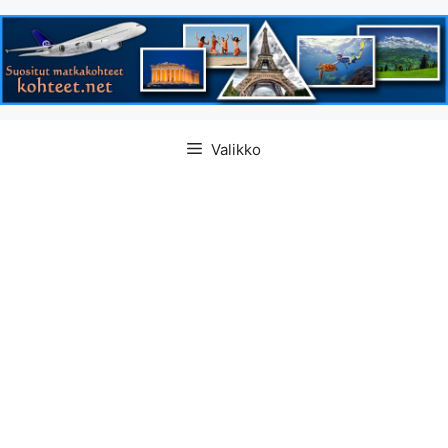
Siirry
Valikko
sisältöön