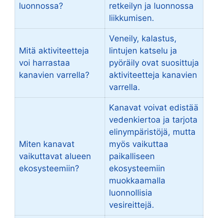
luonnossa?
retkeilyn ja luonnossa
liikkumisen.
Veneily, kalastus,
Mitä aktiviteetteja
lintujen katselu ja
voi harrastaa
pyöräily ovat suosittuja
kanavien varrella?
aktiviteetteja kanavien
varrella.
Kanavat voivat edistää
vedenkiertoa ja tarjota
elinympäristöjä, mutta
Miten kanavat
myös vaikuttaa
vaikuttavat alueen
paikalliseen
ekosysteemiin?
ekosysteemiin
muokkaamalla
luonnollisia
vesireittejä.