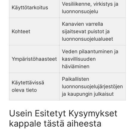
Vesiliikenne, virkistys ja
Käyttötarkoitus
luonnonsuojelu
Kanavien varrella
Kohteet
sijaitsevat puistot ja
luonnonsuojelualueet
Veden pilaantuminen ja
Ympäristöhaasteet
kasvillisuuden
häviäminen
Paikallisten
Käytettävissä
luonnonsuojelujärjestöjen
oleva tieto
ja kaupungin julkaisut
Usein Esitetyt Kysymykset
kappale tästä aiheesta