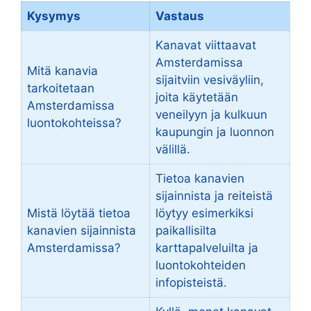
Kysymys
Vastaus
Kanavat viittaavat
Amsterdamissa
Mitä kanavia
sijaitviin vesiväyliin,
tarkoitetaan
joita käytetään
Amsterdamissa
veneilyyn ja kulkuun
luontokohteissa?
kaupungin ja luonnon
välillä.
Tietoa kanavien
sijainnista ja reiteistä
Mistä löytää tietoa
löytyy esimerkiksi
kanavien sijainnista
paikallisilta
Amsterdamissa?
karttapalveluilta ja
luontokohteiden
infopisteistä.