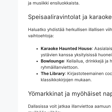
ja musiikki ensiluokkaista.
Speisaaliravintolat ja karaok
Haluatko yhdistää herkullisen illallisen vii
vaihtoehtoja:
Karaoke Haunted House
: Aasialai
ystävien kanssa yksityisissä huonei
Bowlounge
: Keilailua, drinkkejä j
ryhmäillanviettoon.
The Library
: Kirjastoteemainen coc
klassikkokirjojen mukaan.
Yömarkkinat ja myöhäiset na
Dallasissa voit jatkaa illanviettoa aamuun 