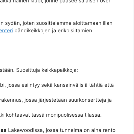
akkamainen klubi, jonne pääsee salaisen oven
n sydän, joten suosittelemme aloittamaan illan
enteri
bändikeikkojen ja erikoisiltamien
stään. Suosittuja keikkapaikkoja:
i, jossa esiintyy sekä kansainvälisiä tähtiä että
rakennus, jossa järjestetään suurkonsertteja ja
kki kohtaavat tässä monipuolisessa tilassa.
ssa
Lakewoodissa, jossa tunnelma on aina rento