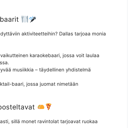
ebaarit
hdyttäviin aktiviteetteihin? Dallas tarjoaa monia
svaikutteinen karaokebaari, jossa voit laulaa
ssa.
a hyvää musiikkia – täydellinen yhdistelmä
ktail-baari, jossa juomat nimetään
posteltavat
asti, sillä monet ravintolat tarjoavat ruokaa