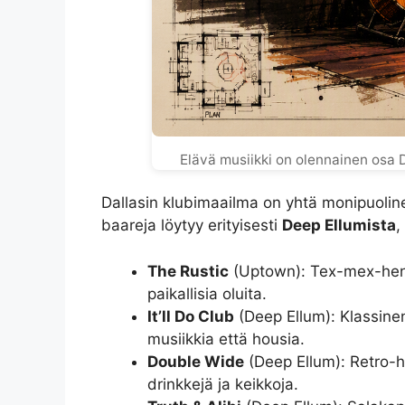
Elävä musiikki on olennainen osa D
Dallasin klubimaailma on yhtä monipuoline
baareja löytyy erityisesti
Deep Ellumista
,
The Rustic
(Uptown): Tex-mex-henki
paikallisia oluita.
It’ll Do Club
(Deep Ellum): Klassinen
musiikkia että housia.
Double Wide
(Deep Ellum): Retro-he
drinkkejä ja keikkoja.