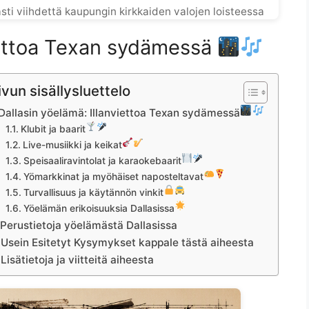
sti viihdettä kaupungin kirkkaiden valojen loisteessa
viettoa Texan sydämessä
ivun sisällysluettelo
Dallasin yöelämä: Illanviettoa Texan sydämessä
Klubit ja baarit
Live-musiikki ja keikat
Speisaaliravintolat ja karaokebaarit
Yömarkkinat ja myöhäiset naposteltavat
Turvallisuus ja käytännön vinkit
Yöelämän erikoisuuksia Dallasissa
Perustietoja yöelämästä Dallasissa
Usein Esitetyt Kysymykset kappale tästä aiheesta
Lisätietoja ja viitteitä aiheesta