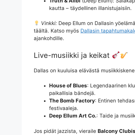
Truth & Alibi
(Deep Ellum): Salakap
kautta – täydellinen illanistujaisiin.
Vinkki:
Deep Ellum on Dallasin yöelämä
täältä. Katso myös
Dallasin tapahtumakal
ajankohdille.
Live-musiikki ja keikat
Dallas on kuuluisa elävästä musiikkiskene
House of Blues
: Legendaarinen klub
paikallisia bändejä.
The Bomb Factory
: Entinen tehdas
festivaaleja.
Deep Ellum Art Co.
: Taide ja musii
Jos pidät jazzista, vieraile
Balcony Clubi