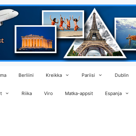
lma
Berliini
Kreikka
Pariisi
Dublin
t
Riika
Viro
Matka-appsit
Espanja