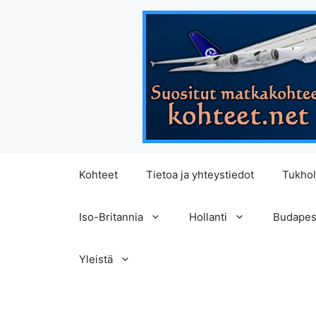
Siirry
Kohteet
Tietoa ja yhteystiedot
Tukho
sisältöön
Iso-Britannia
Hollanti
Budapes
Yleistä