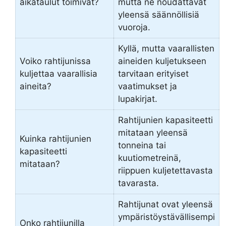
aikataulut toimivat?
mutta ne noudattavat
yleensä säännöllisiä
vuoroja.
Kyllä, mutta vaarallisten
Voiko rahtijunissa
aineiden kuljetukseen
kuljettaa vaarallisia
tarvitaan erityiset
aineita?
vaatimukset ja
lupakirjat.
Rahtijunien kapasiteetti
mitataan yleensä
Kuinka rahtijunien
tonneina tai
kapasiteetti
kuutiometreinä,
mitataan?
riippuen kuljetettavasta
tavarasta.
Rahtijunat ovat yleensä
ympäristöystävällisempi
Onko rahtijunilla