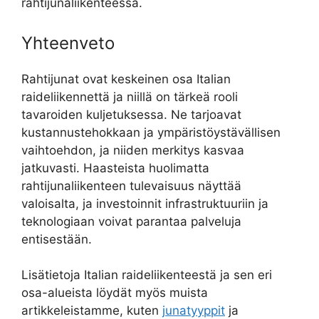
rahtijunaliikenteessä.
Yhteenveto
Rahtijunat ovat keskeinen osa Italian
raideliikennettä ja niillä on tärkeä rooli
tavaroiden kuljetuksessa. Ne tarjoavat
kustannustehokkaan ja ympäristöystävällisen
vaihtoehdon, ja niiden merkitys kasvaa
jatkuvasti. Haasteista huolimatta
rahtijunaliikenteen tulevaisuus näyttää
valoisalta, ja investoinnit infrastruktuuriin ja
teknologiaan voivat parantaa palveluja
entisestään.
Lisätietoja Italian raideliikenteestä ja sen eri
osa-alueista löydät myös muista
artikkeleistamme, kuten
junatyyppit
ja