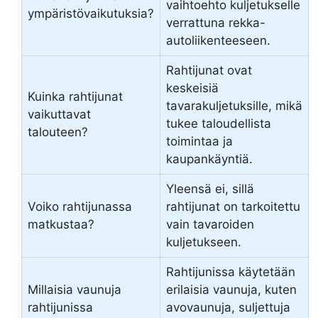
vaihtoehto kuljetukselle
ympäristövaikutuksia?
verrattuna rekka-
autoliikenteeseen.
Rahtijunat ovat
keskeisiä
Kuinka rahtijunat
tavarakuljetuksille, mikä
vaikuttavat
tukee taloudellista
talouteen?
toimintaa ja
kaupankäyntiä.
Yleensä ei, sillä
Voiko rahtijunassa
rahtijunat on tarkoitettu
matkustaa?
vain tavaroiden
kuljetukseen.
Rahtijunissa käytetään
Millaisia vaunuja
erilaisia vaunuja, kuten
rahtijunissa
avovaunuja, suljettuja