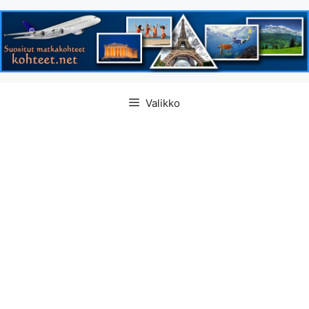
Siirry
Valikko
sisältöön