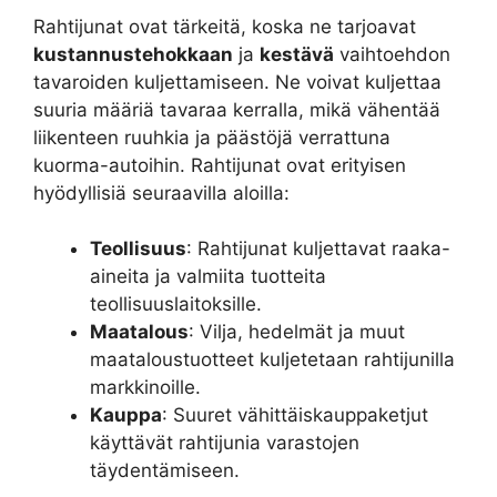
Rahtijunat ovat tärkeitä, koska ne tarjoavat
kustannustehokkaan
ja
kestävä
vaihtoehdon
tavaroiden kuljettamiseen. Ne voivat kuljettaa
suuria määriä tavaraa kerralla, mikä vähentää
liikenteen ruuhkia ja päästöjä verrattuna
kuorma-autoihin. Rahtijunat ovat erityisen
hyödyllisiä seuraavilla aloilla:
Teollisuus
: Rahtijunat kuljettavat raaka-
aineita ja valmiita tuotteita
teollisuuslaitoksille.
Maatalous
: Vilja, hedelmät ja muut
maataloustuotteet kuljetetaan rahtijunilla
markkinoille.
Kauppa
: Suuret vähittäiskauppaketjut
käyttävät rahtijunia varastojen
täydentämiseen.