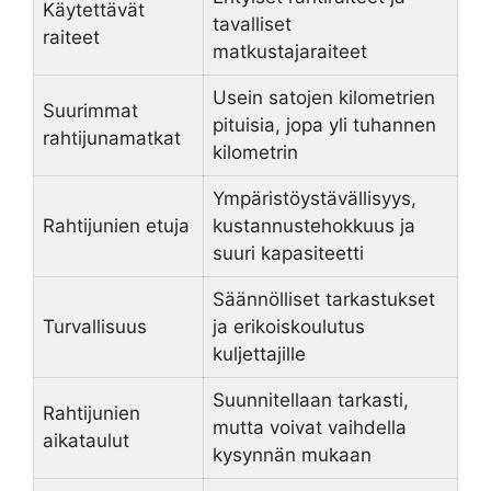
Käytettävät
tavalliset
raiteet
matkustajaraiteet
Usein satojen kilometrien
Suurimmat
pituisia, jopa yli tuhannen
rahtijunamatkat
kilometrin
Ympäristöystävällisyys,
Rahtijunien etuja
kustannustehokkuus ja
suuri kapasiteetti
Säännölliset tarkastukset
Turvallisuus
ja erikoiskoulutus
kuljettajille
Suunnitellaan tarkasti,
Rahtijunien
mutta voivat vaihdella
aikataulut
kysynnän mukaan