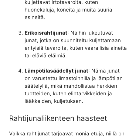
kuljettavat irtotavaroita, kuten
huonekaluja, koneita ja muita suuria
esineitä.
Erikoisrahtijunat
: Näihin lukeutuvat
junat, jotka on suunniteltu kuljettamaan
erityisiä tavaroita, kuten vaarallisia aineita
tai eläviä eläimiä.
Lämpötilasäädellyt junat
: Nämä junat
on varustettu ilmastoinnilla ja lämpötilan
säätelyllä, mikä mahdollistaa herkkien
tuotteiden, kuten elintarvikkeiden ja
lääkkeiden, kuljetuksen.
Rahtijunaliikenteen haasteet
Vaikka rahtijunat tarjoavat monia etuja, niillä on