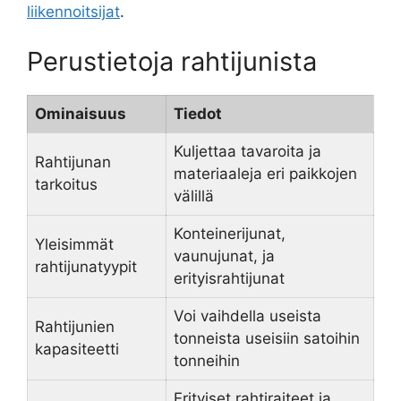
liikennoitsijat
.
Perustietoja rahtijunista
Ominaisuus
Tiedot
Kuljettaa tavaroita ja
Rahtijunan
materiaaleja eri paikkojen
tarkoitus
välillä
Konteinerijunat,
Yleisimmät
vaunujunat, ja
rahtijunatyypit
erityisrahtijunat
Voi vaihdella useista
Rahtijunien
tonneista useisiin satoihin
kapasiteetti
tonneihin
Erityiset rahtiraiteet ja