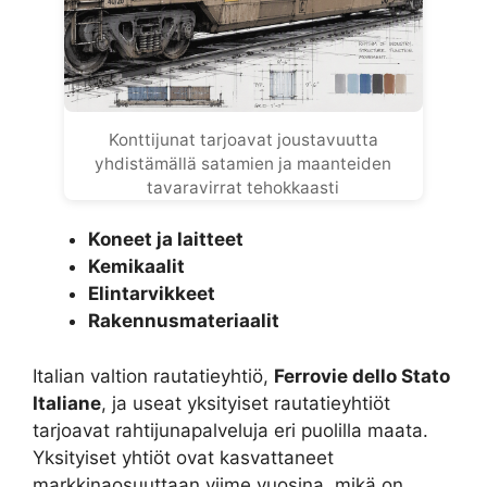
Konttijunat tarjoavat joustavuutta
yhdistämällä satamien ja maanteiden
tavaravirrat tehokkaasti
Koneet ja laitteet
Kemikaalit
Elintarvikkeet
Rakennusmateriaalit
Italian valtion rautatieyhtiö,
Ferrovie dello Stato
Italiane
, ja useat yksityiset rautatieyhtiöt
tarjoavat rahtijunapalveluja eri puolilla maata.
Yksityiset yhtiöt ovat kasvattaneet
markkinaosuuttaan viime vuosina, mikä on