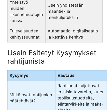
Yhteistyö
Usein yhdistetään
muiden
maantie- ja
liikennemuotojen
merikuljetuksiin
kanssa
Tulevaisuuden
Automaatio, digitalisaatio
kehityssuunnat
ja kestävä kehitys
Usein Esitetyt Kysymykset
rahtijunista
Kysymys
Vastaus
Rahtijunat kuljettavat
erilaisia tavaroita, kuten
Mitkä ovat rahtijunien
teollisuustuotteita,
päätehtävät?
elintarvikkeita ja raaka-