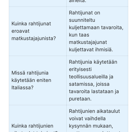
aineita.
Rahtijunat on
suunniteltu
Kuinka rahtijunat
kuljettamaan tavaroita,
eroavat
kun taas
matkustajajunista?
matkustajajunat
kuljettavat ihmisiä.
Rahtijunia käytetään
erityisesti
Missä rahtijunia
teollisuusalueilla ja
käytetään eniten
satamissa, joissa
Italiassa?
tavaroita lastataan ja
puretaan.
Rahtijunien aikataulut
voivat vaihdella
Kuinka rahtijunien
kysynnän mukaan,