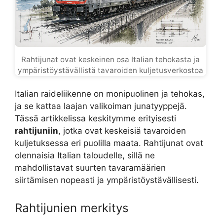
Rahtijunat ovat keskeinen osa Italian tehokasta ja
ympäristöystävällistä tavaroiden kuljetusverkostoa
Italian raideliikenne on monipuolinen ja tehokas,
ja se kattaa laajan valikoiman junatyyppejä.
Tässä artikkelissa keskitymme erityisesti
rahtijuniin
, jotka ovat keskeisiä tavaroiden
kuljetuksessa eri puolilla maata. Rahtijunat ovat
olennaisia Italian taloudelle, sillä ne
mahdollistavat suurten tavaramäärien
siirtämisen nopeasti ja ympäristöystävällisesti.
Rahtijunien merkitys