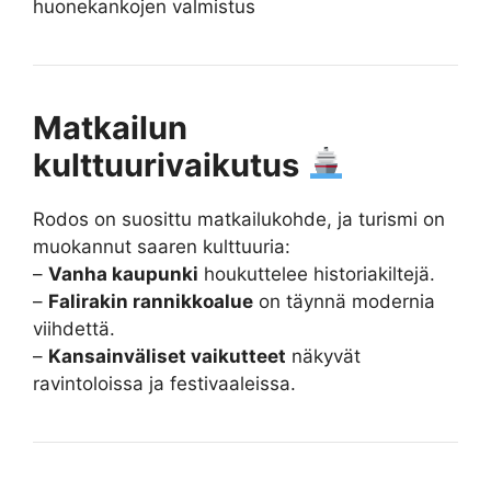
huonekankojen valmistus
Matkailun
kulttuurivaikutus
Rodos on suosittu matkailukohde, ja turismi on
muokannut saaren kulttuuria:
–
Vanha kaupunki
houkuttelee historiakiltejä.
–
Falirakin rannikkoalue
on täynnä modernia
viihdettä.
–
Kansainväliset vaikutteet
näkyvät
ravintoloissa ja festivaaleissa.