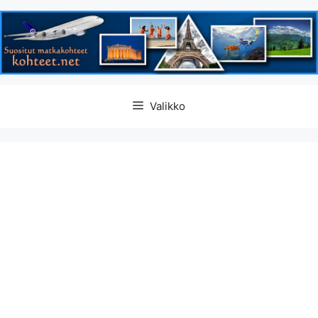
Siirry
Valikko
sisältöön