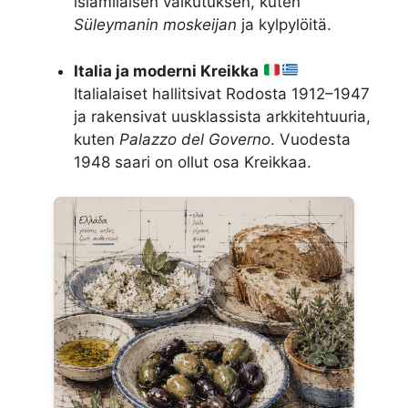
islamilaisen vaikutuksen, kuten
Süleymanin moskeijan
ja kylpylöitä.
Italia ja moderni Kreikka
Italialaiset hallitsivat Rodosta 1912–1947
ja rakensivat uusklassista arkkitehtuuria,
kuten
Palazzo del Governo
. Vuodesta
1948 saari on ollut osa Kreikkaa.