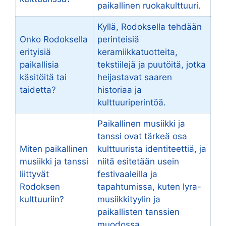
paikallinen ruokakulttuuri.
Kyllä, Rodoksella tehdään
Onko Rodoksella
perinteisiä
erityisiä
keramiikkatuotteita,
paikallisia
tekstiilejä ja puutöitä, jotka
käsitöitä tai
heijastavat saaren
taidetta?
historiaa ja
kulttuuriperintöä.
Paikallinen musiikki ja
tanssi ovat tärkeä osa
Miten paikallinen
kulttuurista identiteettiä, ja
musiikki ja tanssi
niitä esitetään usein
liittyvät
festivaaleilla ja
Rodoksen
tapahtumissa, kuten lyra-
kulttuuriin?
musiikkityylin ja
paikallisten tanssien
muodossa.