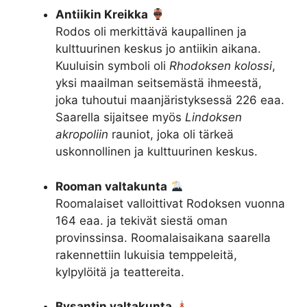
Antiikin Kreikka
Rodos oli merkittävä kaupallinen ja
kulttuurinen keskus jo antiikin aikana.
Kuuluisin symboli oli
Rhodoksen kolossi
,
yksi maailman seitsemästä ihmeestä,
joka tuhoutui maanjäristyksessä 226 eaa.
Saarella sijaitsee myös
Lindoksen
akropoliin
rauniot, joka oli tärkeä
uskonnollinen ja kulttuurinen keskus.
Rooman valtakunta
Roomalaiset valloittivat Rodoksen vuonna
164 eaa. ja tekivät siestä oman
provinssinsa. Roomalaisaikana saarella
rakennettiin lukuisia temppeleitä,
kylpylöitä ja teattereita.
Bysantin valtakunta