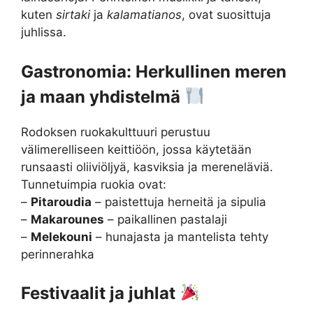
kuten
sirtaki
ja
kalamatianos
, ovat suosittuja
juhlissa.
Gastronomia: Herkullinen meren
ja maan yhdistelmä
Rodoksen ruokakulttuuri perustuu
välimerelliseen keittiöön, jossa käytetään
runsaasti oliiviöljyä, kasviksia ja mereneläviä.
Tunnetuimpia ruokia ovat:
–
Pitaroudia
– paistettuja herneitä ja sipulia
–
Makarounes
– paikallinen pastalaji
–
Melekouni
– hunajasta ja mantelista tehty
perinnerahka
Festivaalit ja juhlat