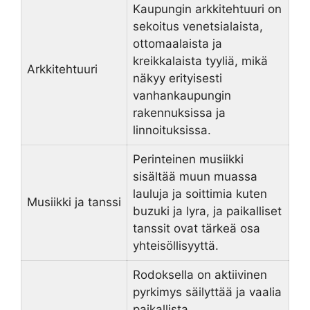
Kaupungin arkkitehtuuri on
sekoitus venetsialaista,
ottomaalaista ja
kreikkalaista tyyliä, mikä
Arkkitehtuuri
näkyy erityisesti
vanhankaupungin
rakennuksissa ja
linnoituksissa.
Perinteinen musiikki
sisältää muun muassa
lauluja ja soittimia kuten
Musiikki ja tanssi
buzuki ja lyra, ja paikalliset
tanssit ovat tärkeä osa
yhteisöllisyyttä.
Rodoksella on aktiivinen
pyrkimys säilyttää ja vaalia
paikallista