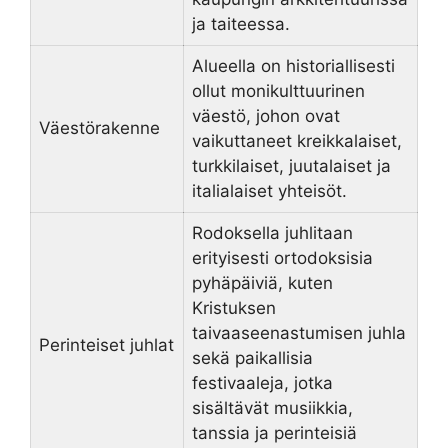
ja taiteessa.
Alueella on historiallisesti
ollut monikulttuurinen
väestö, johon ovat
Väestörakenne
vaikuttaneet kreikkalaiset,
turkkilaiset, juutalaiset ja
italialaiset yhteisöt.
Rodoksella juhlitaan
erityisesti ortodoksisia
pyhäpäiviä, kuten
Kristuksen
taivaaseenastumisen juhla
Perinteiset juhlat
sekä paikallisia
festivaaleja, jotka
sisältävät musiikkia,
tanssia ja perinteisiä