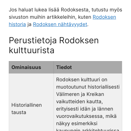
Jos haluat lukea lisää Rodoksesta, tutustu myös
sivuston muihin artikkeleihin, kuten
Rodoksen
historia
ja
Rodoksen nähtävyydet
.
Perustietoja Rodoksen
kulttuurista
Ominaisuus
Tiedot
Rodoksen kulttuuri on
muotoutunut historiallisesti
Välimeren ja Kreikan
vaikutteiden kautta,
Historiallinen
erityisesti idän ja lännen
tausta
vuorovaikutuksessa, mikä
näkyy esimerkiksi
kaupungin arkkitehtuurissa