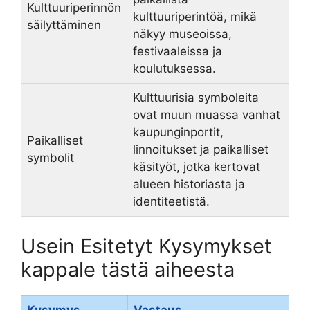
Kulttuuriperinnön
kulttuuriperintöä, mikä
säilyttäminen
näkyy museoissa,
festivaaleissa ja
koulutuksessa.
Kulttuurisia symboleita
ovat muun muassa vanhat
kaupunginportit,
Paikalliset
linnoitukset ja paikalliset
symbolit
käsityöt, jotka kertovat
alueen historiasta ja
identiteetistä.
Usein Esitetyt Kysymykset
kappale tästä aiheesta
Kysymys
Vastaus