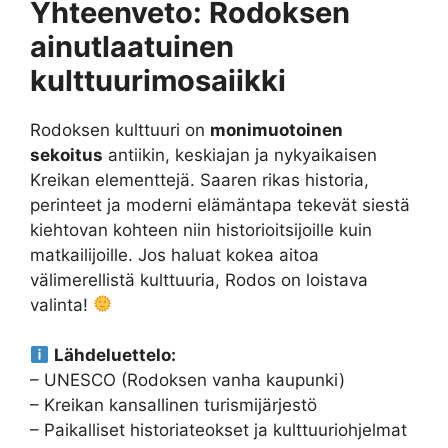
Yhteenveto: Rodoksen
ainutlaatuinen
kulttuurimosaiikki
Rodoksen kulttuuri on
monimuotoinen
sekoitus
antiikin, keskiajan ja nykyaikaisen
Kreikan elementtejä. Saaren rikas historia,
perinteet ja moderni elämäntapa tekevät siestä
kiehtovan kohteen niin historioitsijoille kuin
matkailijoille. Jos haluat kokea aitoa
välimerellistä kulttuuria, Rodos on loistava
valinta!
Lähdeluettelo:
– UNESCO (Rodoksen vanha kaupunki)
– Kreikan kansallinen turismijärjestö
– Paikalliset historiateokset ja kulttuuriohjelmat