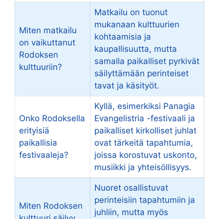
Matkailu on tuonut
mukanaan kulttuurien
Miten matkailu
kohtaamisia ja
on vaikuttanut
kaupallisuutta, mutta
Rodoksen
samalla paikalliset pyrkivät
kulttuuriin?
säilyttämään perinteiset
tavat ja käsityöt.
Kyllä, esimerkiksi Panagia
Onko Rodoksella
Evangelistria -festivaali ja
erityisiä
paikalliset kirkolliset juhlat
paikallisia
ovat tärkeitä tapahtumia,
festivaaleja?
joissa korostuvat uskonto,
musiikki ja yhteisöllisyys.
Nuoret osallistuvat
perinteisiin tapahtumiin ja
Miten Rodoksen
juhliin, mutta myös
kulttuuri säilyy