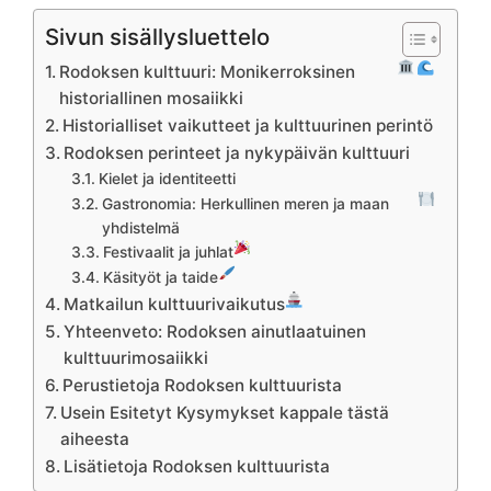
Sivun sisällysluettelo
Rodoksen kulttuuri: Monikerroksinen
historiallinen mosaiikki
Historialliset vaikutteet ja kulttuurinen perintö
Rodoksen perinteet ja nykypäivän kulttuuri
Kielet ja identiteetti
Gastronomia: Herkullinen meren ja maan
yhdistelmä
Festivaalit ja juhlat
Käsityöt ja taide
Matkailun kulttuurivaikutus
Yhteenveto: Rodoksen ainutlaatuinen
kulttuurimosaiikki
Perustietoja Rodoksen kulttuurista
Usein Esitetyt Kysymykset kappale tästä
aiheesta
Lisätietoja Rodoksen kulttuurista