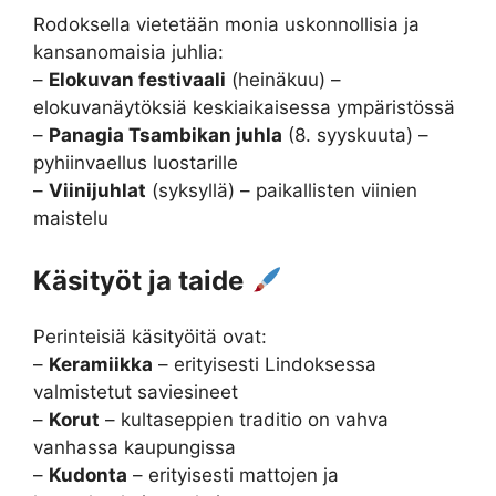
Rodoksella vietetään monia uskonnollisia ja
kansanomaisia juhlia:
–
Elokuvan festivaali
(heinäkuu) –
elokuvanäytöksiä keskiaikaisessa ympäristössä
–
Panagia Tsambikan juhla
(8. syyskuuta) –
pyhiinvaellus luostarille
–
Viinijuhlat
(syksyllä) – paikallisten viinien
maistelu
Käsityöt ja taide
Perinteisiä käsityöitä ovat:
–
Keramiikka
– erityisesti Lindoksessa
valmistetut saviesineet
–
Korut
– kultaseppien traditio on vahva
vanhassa kaupungissa
–
Kudonta
– erityisesti mattojen ja