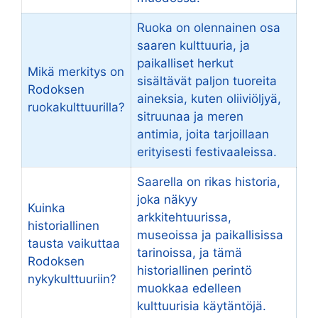
Ruoka on olennainen osa
saaren kulttuuria, ja
paikalliset herkut
Mikä merkitys on
sisältävät paljon tuoreita
Rodoksen
aineksia, kuten oliiviöljyä,
ruokakulttuurilla?
sitruunaa ja meren
antimia, joita tarjoillaan
erityisesti festivaaleissa.
Saarella on rikas historia,
joka näkyy
Kuinka
arkkitehtuurissa,
historiallinen
museoissa ja paikallisissa
tausta vaikuttaa
tarinoissa, ja tämä
Rodoksen
historiallinen perintö
nykykulttuuriin?
muokkaa edelleen
kulttuurisia käytäntöjä.