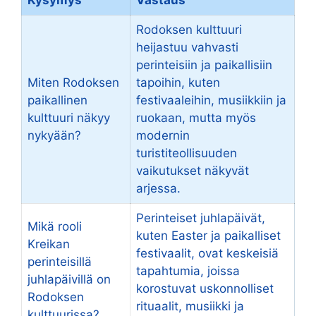
Rodoksen kulttuuri
heijastuu vahvasti
perinteisiin ja paikallisiin
Miten Rodoksen
tapoihin, kuten
paikallinen
festivaaleihin, musiikkiin ja
kulttuuri näkyy
ruokaan, mutta myös
nykyään?
modernin
turistiteollisuuden
vaikutukset näkyvät
arjessa.
Perinteiset juhlapäivät,
Mikä rooli
kuten Easter ja paikalliset
Kreikan
festivaalit, ovat keskeisiä
perinteisillä
tapahtumia, joissa
juhlapäivillä on
korostuvat uskonnolliset
Rodoksen
rituaalit, musiikki ja
kulttuurissa?