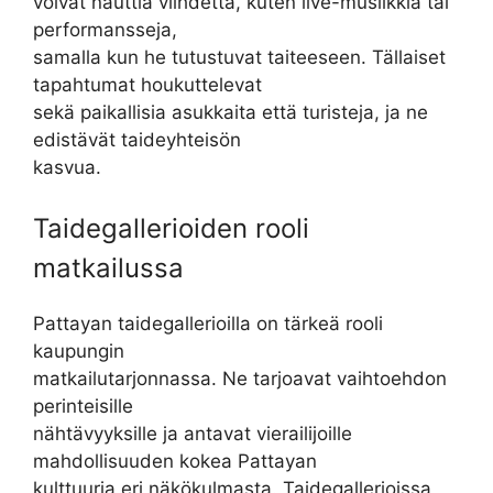
voivat nauttia viihdettä, kuten live-musiikkia tai
performansseja,
samalla kun he tutustuvat taiteeseen. Tällaiset
tapahtumat houkuttelevat
sekä paikallisia asukkaita että turisteja, ja ne
edistävät taideyhteisön
kasvua.
Taidegallerioiden rooli
matkailussa
Pattayan taidegallerioilla on tärkeä rooli
kaupungin
matkailutarjonnassa. Ne tarjoavat vaihtoehdon
perinteisille
nähtävyyksille ja antavat vierailijoille
mahdollisuuden kokea Pattayan
kulttuuria eri näkökulmasta. Taidegallerioissa