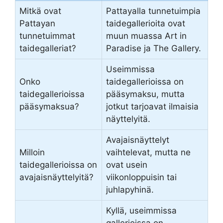
Mitkä ovat
Pattayalla tunnetuimpia
Pattayan
taidegallerioita ovat
tunnetuimmat
muun muassa Art in
taidegalleriat?
Paradise ja The Gallery.
Useimmissa
Onko
taidegallerioissa on
taidegallerioissa
pääsymaksu, mutta
pääsymaksua?
jotkut tarjoavat ilmaisia
näyttelyitä.
Avajaisnäyttelyt
Milloin
vaihtelevat, mutta ne
taidegallerioissa on
ovat usein
avajaisnäyttelyitä?
viikonloppuisin tai
juhlapyhinä.
Kyllä, useimmissa