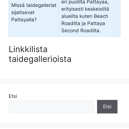
eri puolilta Pattayaa,
Missä taidegalleriat
erityisesti keskeisiltä
sijaitsevat
alueilta kuten Beach
Pattayalla?
Roadilta ja Pattaya
Second Roadilta.
Linkkilista
taidegallerioista
Etsi
Etsi