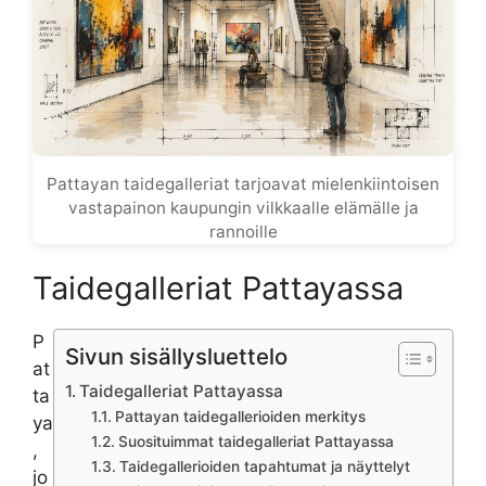
Pattayan taidegalleriat tarjoavat mielenkiintoisen
vastapainon kaupungin vilkkaalle elämälle ja
rannoille
Taidegalleriat Pattayassa
P
Sivun sisällysluettelo
at
Taidegalleriat Pattayassa
ta
Pattayan taidegallerioiden merkitys
ya
Suosituimmat taidegalleriat Pattayassa
,
Taidegallerioiden tapahtumat ja näyttelyt
jo