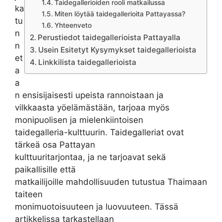
Taidegallerioiden rooli matkailussa
ka
Miten löytää taidegallerioita Pattayassa?
tu
Yhteenveto
n
Perustiedot taidegallerioista Pattayalla
n
Usein Esitetyt Kysymykset taidegallerioista
et
Linkkilista taidegallerioista
a
a
n ensisijaisesti upeista rannoistaan ja
vilkkaasta yöelämästään, tarjoaa myös
monipuolisen ja mielenkiintoisen
taidegalleria-kulttuurin. Taidegalleriat ovat
tärkeä osa Pattayan
kulttuuritarjontaa, ja ne tarjoavat sekä
paikallisille että
matkailijoille mahdollisuuden tutustua Thaimaan
taiteen
monimuotoisuuteen ja luovuuteen. Tässä
artikkelissa tarkastellaan