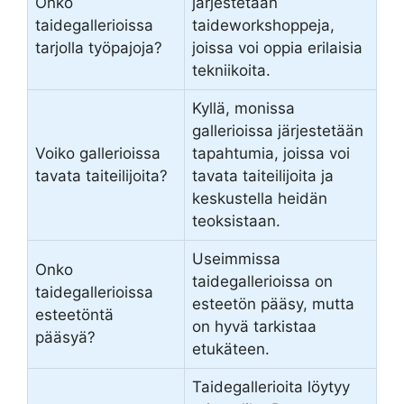
Onko
järjestetään
taidegallerioissa
taideworkshoppeja,
tarjolla työpajoja?
joissa voi oppia erilaisia
tekniikoita.
Kyllä, monissa
gallerioissa järjestetään
Voiko gallerioissa
tapahtumia, joissa voi
tavata taiteilijoita?
tavata taiteilijoita ja
keskustella heidän
teoksistaan.
Useimmissa
Onko
taidegallerioissa on
taidegallerioissa
esteetön pääsy, mutta
esteetöntä
on hyvä tarkistaa
pääsyä?
etukäteen.
Taidegallerioita löytyy