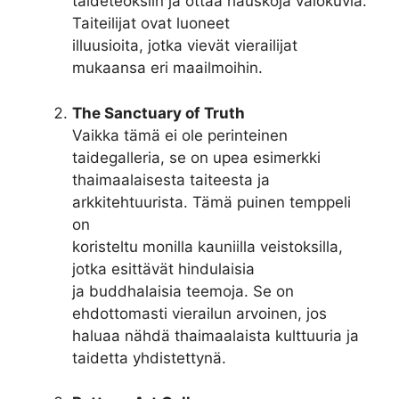
taideteoksiin ja ottaa hauskoja valokuvia.
Taiteilijat ovat luoneet
illuusioita, jotka vievät vierailijat
mukaansa eri maailmoihin.
The Sanctuary of Truth
Vaikka tämä ei ole perinteinen
taidegalleria, se on upea esimerkki
thaimaalaisesta taiteesta ja
arkkitehtuurista. Tämä puinen temppeli
on
koristeltu monilla kauniilla veistoksilla,
jotka esittävät hindulaisia
ja buddhalaisia teemoja. Se on
ehdottomasti vierailun arvoinen, jos
haluaa nähdä thaimaalaista kulttuuria ja
taidetta yhdistettynä.