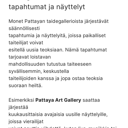
tapahtumat ja näyttelyt
Monet Pattayan taidegallerioista järjestävät
säännöllisesti
tapahtumia ja näyttelyitä, joissa paikalliset
taiteilijat voivat
esitellä uusia teoksiaan. Nämä tapahtumat
tarjoavat loistavan
mahdollisuuden tutustua taiteeseen
syvällisemmin, keskustella
taiteilijoiden kanssa ja jopa ostaa teoksia
suoraan heiltä.
Esimerkiksi
Pattaya Art Gallery
saattaa
järjestää
kuukausittaisia avajaisia uusille näyttelyille,
joissa vierailijat