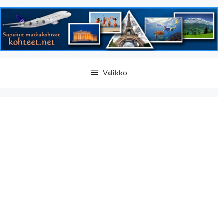
Siirry
Valikko
sisältöön