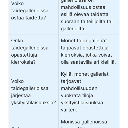
gallerioissa on
Voiko
mahdollisuus ostaa
taidegallerioissa
esillä olevaa taidetta
ostaa taidetta?
suoraan taiteilijoilta tai
gallerioilta.
Onko
Monet taidegalleriat
taidegallerioissa
tarjoavat opastettuja
opastettuja
kierroksia, jotka voivat
kierroksia?
olla saatavilla eri kielillä.
Kyllä, monet galleriat
Voiko
tarjoavat
taidegallerioissa
mahdollisuuden
järjestää
vuokrata tiloja
yksityistilaisuuksia?
yksityistilaisuuksia
varten.
Monissa gallerioissa