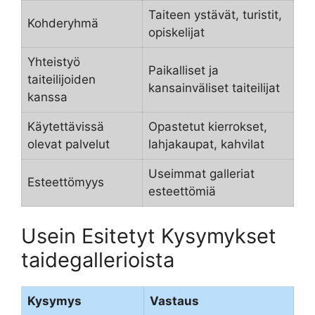
Taiteen ystävät, turistit,
Kohderyhmä
opiskelijat
Yhteistyö
Paikalliset ja
taiteilijoiden
kansainväliset taiteilijat
kanssa
Käytettävissä
Opastetut kierrokset,
olevat palvelut
lahjakaupat, kahvilat
Useimmat galleriat
Esteettömyys
esteettömiä
Usein Esitetyt Kysymykset
taidegallerioista
Kysymys
Vastaus