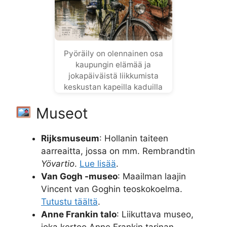
Pyöräily on olennainen osa
kaupungin elämää ja
jokapäiväistä liikkumista
keskustan kapeilla kaduilla
Museot
Rijksmuseum
: Hollanin taiteen
aarreaitta, jossa on mm. Rembrandtin
Yövartio
.
Lue lisää
.
Van Gogh -museo
: Maailman laajin
Vincent van Goghin teoskokoelma.
Tutustu täältä
.
Anne Frankin talo
: Liikuttava museo,
joka kertoo Anne Frankin tarinan.