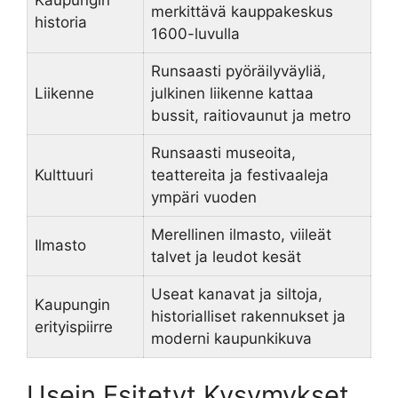
merkittävä kauppakeskus
historia
1600-luvulla
Runsaasti pyöräilyväyliä,
Liikenne
julkinen liikenne kattaa
bussit, raitiovaunut ja metro
Runsaasti museoita,
Kulttuuri
teattereita ja festivaaleja
ympäri vuoden
Merellinen ilmasto, viileät
Ilmasto
talvet ja leudot kesät
Useat kanavat ja siltoja,
Kaupungin
historialliset rakennukset ja
erityispiirre
moderni kaupunkikuva
Usein Esitetyt Kysymykset