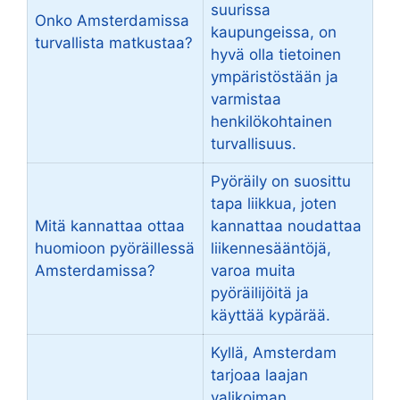
suurissa
Onko Amsterdamissa
kaupungeissa, on
turvallista matkustaa?
hyvä olla tietoinen
ympäristöstään ja
varmistaa
henkilökohtainen
turvallisuus.
Pyöräily on suosittu
tapa liikkua, joten
Mitä kannattaa ottaa
kannattaa noudattaa
huomioon pyöräillessä
liikennesääntöjä,
Amsterdamissa?
varoa muita
pyöräilijöitä ja
käyttää kypärää.
Kyllä, Amsterdam
tarjoaa laajan
valikoiman