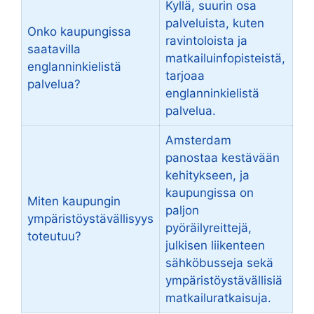
Kyllä, suurin osa
palveluista, kuten
Onko kaupungissa
ravintoloista ja
saatavilla
matkailuinfopisteistä,
englanninkielistä
tarjoaa
palvelua?
englanninkielistä
palvelua.
Amsterdam
panostaa kestävään
kehitykseen, ja
kaupungissa on
Miten kaupungin
paljon
ympäristöystävällisyys
pyöräilyreittejä,
toteutuu?
julkisen liikenteen
sähköbusseja sekä
ympäristöystävällisiä
matkailuratkaisuja.