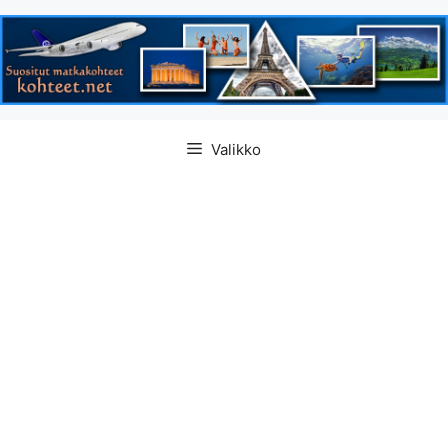
Siirry
Valikko
sisältöön