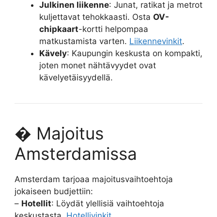
Julkinen liikenne
: Junat, ratikat ja metrot
kuljettavat tehokkaasti. Osta
OV-
chipkaart
-kortti helpompaa
matkustamista varten.
Liikennevinkit
.
Kävely
: Kaupungin keskusta on kompakti,
joten monet nähtävyydet ovat
kävelyetäisyydellä.
� Majoitus
Amsterdamissa
Amsterdam tarjoaa majoitusvaihtoehtoja
jokaiseen budjettiin:
–
Hotellit
: Löydät ylellisiä vaihtoehtoja
keskustasta.
Hotellivinkit
.