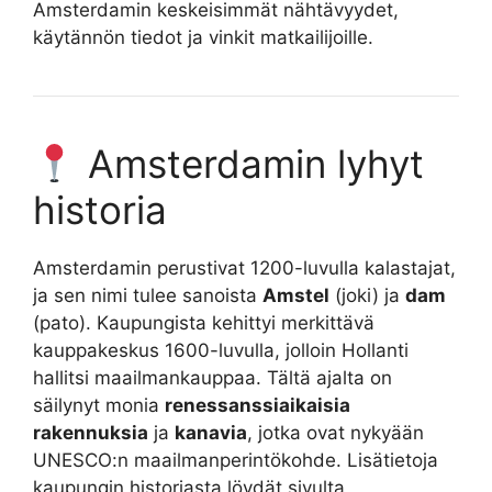
Amsterdamin keskeisimmät nähtävyydet,
käytännön tiedot ja vinkit matkailijoille.
Amsterdamin lyhyt
historia
Amsterdamin perustivat 1200-luvulla kalastajat,
ja sen nimi tulee sanoista
Amstel
(joki) ja
dam
(pato). Kaupungista kehittyi merkittävä
kauppakeskus 1600-luvulla, jolloin Hollanti
hallitsi maailmankauppaa. Tältä ajalta on
säilynyt monia
renessanssiaikaisia
rakennuksia
ja
kanavia
, jotka ovat nykyään
UNESCO:n maailmanperintökohde. Lisätietoja
kaupungin historiasta löydät sivulta