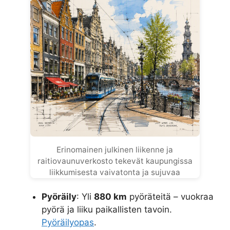
Erinomainen julkinen liikenne ja
raitiovaunuverkosto tekevät kaupungissa
liikkumisesta vaivatonta ja sujuvaa
Pyöräily
: Yli
880 km
pyöräteitä – vuokraa
pyörä ja liiku paikallisten tavoin.
Pyöräilyopas
.