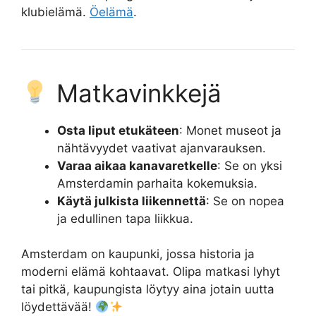
klubielämä.
Öelämä
.
Matkavinkkejä
Osta liput etukäteen
: Monet museot ja
nähtävyydet vaativat ajanvarauksen.
Varaa aikaa kanavaretkelle
: Se on yksi
Amsterdamin parhaita kokemuksia.
Käytä julkista liikennettä
: Se on nopea
ja edullinen tapa liikkua.
Amsterdam on kaupunki, jossa historia ja
moderni elämä kohtaavat. Olipa matkasi lyhyt
tai pitkä, kaupungista löytyy aina jotain uutta
löydettävää!