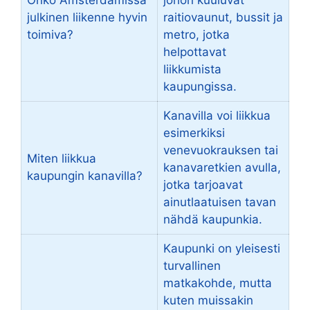
Onko Amsterdamissa
johon kuuluvat
julkinen liikenne hyvin
raitiovaunut, bussit ja
toimiva?
metro, jotka
helpottavat
liikkumista
kaupungissa.
Kanavilla voi liikkua
esimerkiksi
venevuokrauksen tai
Miten liikkua
kanavaretkien avulla,
kaupungin kanavilla?
jotka tarjoavat
ainutlaatuisen tavan
nähdä kaupunkia.
Kaupunki on yleisesti
turvallinen
matkakohde, mutta
kuten muissakin