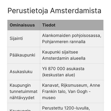
Perustietoja Amsterdamista
Ominaisuus
Tiedot
Alankomaiden pohjoisosassa,
Sijainti
Pohjanmeren rannalla
Kaupunki sijaitsee
Pääkaupunki
Amsterdamin alueella
Yli 870 000 asukasta
Asukasluku
(keskustan alue)
Kaupungin
Kanavat, Rijksmuseum, Anne
tunnetuimmat
Frankin talo, Van Gogh -
nähtävyydet
museo
Perustettu 1200-luvulla,
Kaupungin