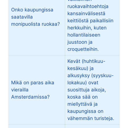
ruokavaihtoehtoja
Onko kaupungissa
kansainvälisestä
saatavilla
keittiöstä paikallisiin
monipuolista ruokaa?
herkkuihin, kuten
hollantilaiseen
juustoon ja
croquetteihin.
Kevät (huhtikuu-
kesäkuu) ja
alkusyksy (syyskuu-
Mikä on paras aika
lokakuu) ovat
vierailla
suosittuja aikoja,
Amsterdamissa?
koska sää on
miellyttävä ja
kaupungissa on
vähemmän turisteja.