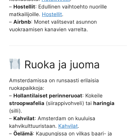
–
Hostellit
: Edullinen vaihtoehto nuorille
matkailijoille.
Hostellit
.
–
Airbnb
: Monet valitsevat asunnon
vuokraamisen kanavien varrelta.
Ruoka ja juoma
Amsterdamissa on runsaasti erilaisia
ruokapaikkoja:
–
Hollantilaiset perinneruoat
: Kokeile
stroopwafelia
(siirappivohveli) tai
haringia
(silli).
–
Kahvilat
: Amsterdam on kuuluisa
kahvikulttuuristaan.
Kahvilat
.
–
Öelämä
: Kaupungissa on vilkas baari- ja