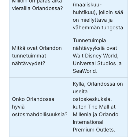
Milloin on paras aika
(maaliskuu-
vierailla Orlandossa?
huhtikuu), jolloin sää
on miellyttävä ja
vähemmän tungosta.
Tunnetuimpia
Mitkä ovat Orlandon
nähtävyyksiä ovat
tunnetuimmat
Walt Disney World,
nähtävyydet?
Universal Studios ja
SeaWorld.
Kyllä, Orlandossa on
useita
Onko Orlandossa
ostoskeskuksia,
hyviä
kuten The Mall at
ostosmahdollisuuksia?
Millenia ja Orlando
International
Premium Outlets.