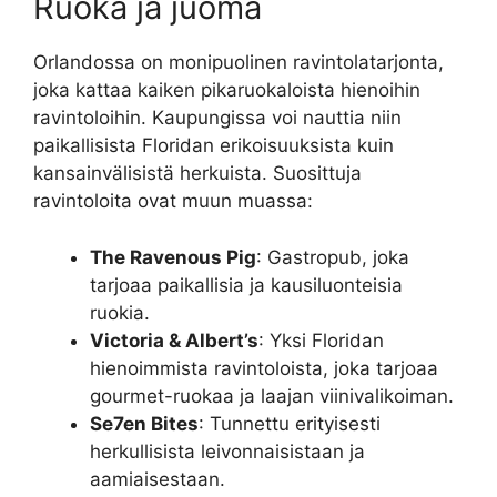
Ruoka ja juoma
Orlandossa on monipuolinen ravintolatarjonta,
joka kattaa kaiken pikaruokaloista hienoihin
ravintoloihin. Kaupungissa voi nauttia niin
paikallisista Floridan erikoisuuksista kuin
kansainvälisistä herkuista. Suosittuja
ravintoloita ovat muun muassa:
The Ravenous Pig
: Gastropub, joka
tarjoaa paikallisia ja kausiluonteisia
ruokia.
Victoria & Albert’s
: Yksi Floridan
hienoimmista ravintoloista, joka tarjoaa
gourmet-ruokaa ja laajan viinivalikoiman.
Se7en Bites
: Tunnettu erityisesti
herkullisista leivonnaisistaan ja
aamiaisestaan.