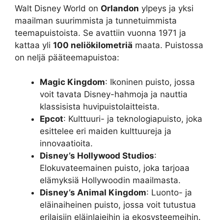
Walt Disney World on
Orlandon
ylpeys ja yksi
maailman suurimmista ja tunnetuimmista
teemapuistoista. Se avattiin vuonna 1971 ja
kattaa yli
100 neliökilometriä
maata. Puistossa
on neljä pääteemapuistoa:
Magic Kingdom
: Ikoninen puisto, jossa
voit tavata Disney-hahmoja ja nauttia
klassisista huvipuistolaitteista.
Epcot
: Kulttuuri- ja teknologiapuisto, joka
esittelee eri maiden kulttuureja ja
innovaatioita.
Disney’s Hollywood Studios
:
Elokuvateemainen puisto, joka tarjoaa
elämyksiä Hollywoodin maailmasta.
Disney’s Animal Kingdom
: Luonto- ja
eläinaiheinen puisto, jossa voit tutustua
erilaisiin eläinlajeihin ja ekosysteemeihin.