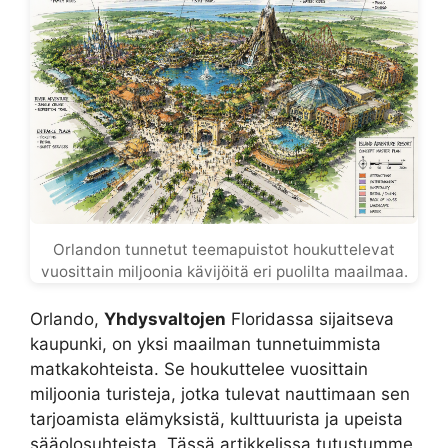
Orlandon tunnetut teemapuistot houkuttelevat
vuosittain miljoonia kävijöitä eri puolilta maailmaa.
Orlando,
Yhdysvaltojen
Floridassa sijaitseva
kaupunki, on yksi maailman tunnetuimmista
matkakohteista. Se houkuttelee vuosittain
miljoonia turisteja, jotka tulevat nauttimaan sen
tarjoamista elämyksistä, kulttuurista ja upeista
sääolosuhteista. Tässä artikkelissa tutustumme