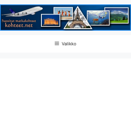
Siirry
Valikko
sisältöön