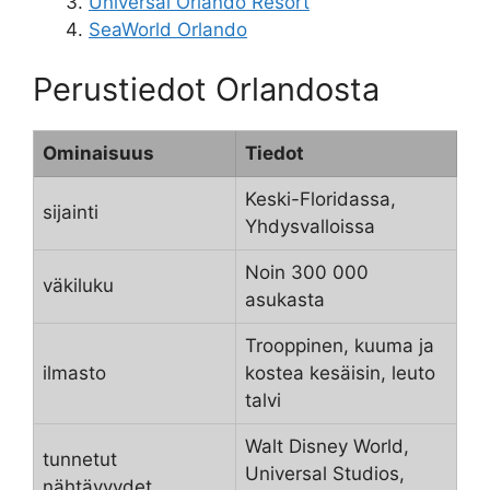
Universal Orlando Resort
SeaWorld Orlando
Perustiedot Orlandosta
Ominaisuus
Tiedot
Keski-Floridassa,
sijainti
Yhdysvalloissa
Noin 300 000
väkiluku
asukasta
Trooppinen, kuuma ja
ilmasto
kostea kesäisin, leuto
talvi
Walt Disney World,
tunnetut
Universal Studios,
nähtävyydet