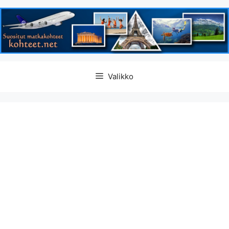
Siirry
Valikko
sisältöön