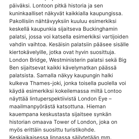
päiväksi. Lontoon pitkä historia ja sen
kuninkaalliset näkyvät kaikkialla kaupungissa.
Pakollisiin nähtävyyksiin kuuluu esimerkiksi
keskellä kaupunkia sijaitseva Buckinghamin
palatsi, jossa voi katsella esimerkiksi vartijoiden
vahdin vaihtoa. Kesäisin palatsiin pääsee sisälle
kiertokävelyille, jotka ovat hyvin suosittuja.
London Bridge, Westministerin palatsi sekä Big
Ben sijaitsevat kaikki kävelymatkan päässä
palatsista. Samalla näkyy kaupungin halki
kulkeva Thames-joki, jonka toisella puolella voi
käydä esimerkiksi kokeilemassa miltä Lontoo
näyttää lintuperspektiivistä London Eye –
maailmanpyörästä katsottuna. Hieman
kauempana keskustasta sijaitsee synkän
historian omaava Tower of London, joka on
myös erittäin suosittu turistikohde.
Keskiaikaisessa linnassa säilytetään mm.