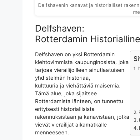
Delfshavenin kanavat ja historialliset rakenn
me
Delfshaven:
Rotterdamin Historialli
Delfshaven on yksi Rotterdamin
Si
kiehtovimmista kaupunginosista, joka
D
tarjoaa vierailijoilleen ainutlaatuisen
yhdistelmän historiaa,
kulttuuria ja viehättäviä maisemia.
Tämä alue, joka sijaitsee
Rotterdamista länteen, on tunnettu
erityisesti historiallisista
rakennuksistaan ja kanavistaan, jotka
vievät vierailijat aikamatkalle
menneeseen.