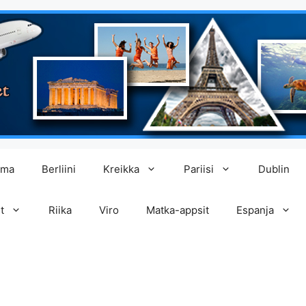
lma
Berliini
Kreikka
Pariisi
Dublin
t
Riika
Viro
Matka-appsit
Espanja