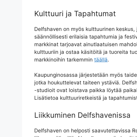
Kulttuuri ja Tapahtumat
Delfshaven on myös kulttuurinen keskus, 
säännöllisesti erilaisia tapahtumia ja fest
markkinat tarjoavat ainutlaatuisen mahdol
kulttuuriin ja ostaa käsitöitä ja tuoreita tu
markkinoihin tarkemmin
täällä
.
Kaupunginosassa järjestetään myös taide-
jotka houkuttelevat taiteen ystäviä. Delfsh
-studioit ovat loistava paikka löytää paikall
Lisätietoa kulttuuriretkeistä ja tapahtumis
Liikkuminen Delfshavenissa
Delfshaven on helposti saavutettavissa Rot