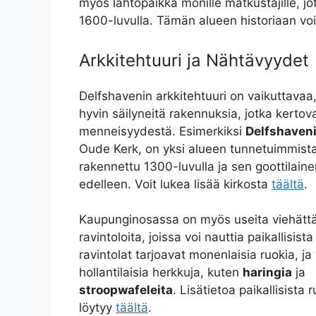
myös lähtöpaikka monille matkustajille, j
1600-luvulla. Tämän alueen historiaan vo
Arkkitehtuuri ja Nähtävyydet
Delfshavenin arkkitehtuuri on vaikuttavaa,
hyvin säilyneitä rakennuksia, jotka kerto
menneisyydestä. Esimerkiksi
Delfshaveni
Oude Kerk, on yksi alueen tunnetuimmist
rakennettu 1300-luvulla ja sen goottilainen
edelleen. Voit lukea lisää kirkosta
täältä
.
Kaupunginosassa on myös useita viehättäv
ravintoloita, joissa voi nauttia paikallisis
ravintolat tarjoavat monenlaisia ruokia, ja
hollantilaisia herkkuja, kuten
haringia
ja
stroopwafeleita
. Lisätietoa paikallisista 
löytyy
täältä
.