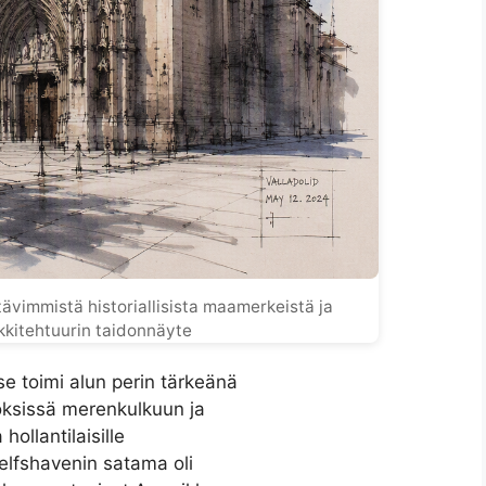
ävimmistä historiallisista maamerkeistä ja
rkkitehtuurin taidonnäyte
se toimi alun perin tärkeänä
köksissä merenkulkuun ja
hollantilaisille
 Delfshavenin satama oli