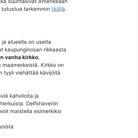
otka suuntasivat Amerikkaan
i tutustua tarkemmin
täällä
.
 ja alueella on useita
vat kaupunginosan rikkaasta
n vanha kirkko
,
a maamerkeistä. Kirkko on
 tyyli viehättää kävijöitä
iä kahviloita ja
ta herkuista. Delfshavenin
 voit maistella esimerkiksi
ruoista