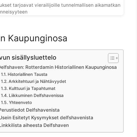
ukset tarjoavat vierailijoille tunnelmallisen aikamatkan
nneisyyteen
nen Kaupunginosa
vun sisällysluettelo
elfshaven: Rotterdamin Historiallinen Kaupunginosa
Historiallinen Tausta
Arkkitehtuuri ja Nähtävyydet
Kulttuuri ja Tapahtumat
Liikkuminen Delfshavenissa
Yhteenveto
Perustiedot Delfshavenista
Usein Esitetyt Kysymykset delfshavenista
Linkkilista aiheesta Delfshaven