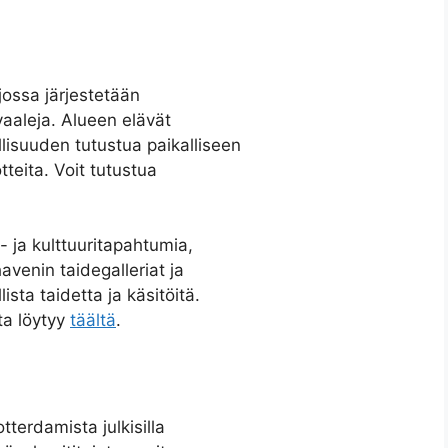
jossa järjestetään
ivaaleja. Alueen elävät
lisuuden tutustua paikalliseen
otteita. Voit tutustua
 ja kulttuuritapahtumia,
avenin taidegalleriat ja
ista taidetta ja käsitöitä.
ta löytyy
täältä
.
terdamista julkisilla