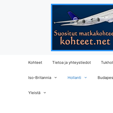
Siirry
Kohteet
Tietoa ja yhteystiedot
Tukho
sisältöön
Iso-Britannia
Hollanti
Budapes
Yleistä